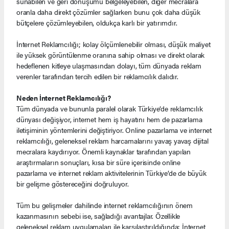
sunabilen ve geri dönüşümü belgeleyebilen, diğer mecralara
oranla daha direkt çözümler sağlarken bunu çok daha düşük
bütçelere çözümleyebilen, oldukça karlı bir yatırımdır.
İnternet Reklamcılığı; kolay ölçümlenebilir olması, düşük maliyet
ile yüksek görüntülenme oranına sahip olması ve direkt olarak
hedeflenen kitleye ulaşmasından dolayı, tüm dünyada reklam
verenler tarafından tercih edilen bir reklamcılık dalıdır.
Neden İnternet Reklamcılığı?
Tüm dünyada ve bununla paralel olarak Türkiye’de reklamcılık
dünyası değişiyor, internet hem iş hayatını hem de pazarlama
iletişiminin yöntemlerini değiştiriyor. Online pazarlama ve internet
reklamcılığı, geleneksel reklam harcamalarını yavaş yavaş dijital
mecralara kaydırıyor. Önemli kaynaklar tarafından yapılan
araştırmaların sonuçları, kısa bir süre içerisinde online
pazarlama ve internet reklam aktivitelerinin Türkiye’de de büyük
bir gelişme göstereceğini doğruluyor.
Tüm bu gelişmeler dahilinde internet reklamcılığının önem
kazanmasının sebebi ise, sağladığı avantajlar. Özellikle
geleneksel reklam uygulamaları ile karşılaştırıldığında; İnternet