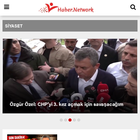
SIYASET
Özgür Özel: CHP’yi 3. kez açmak için savaşacağım