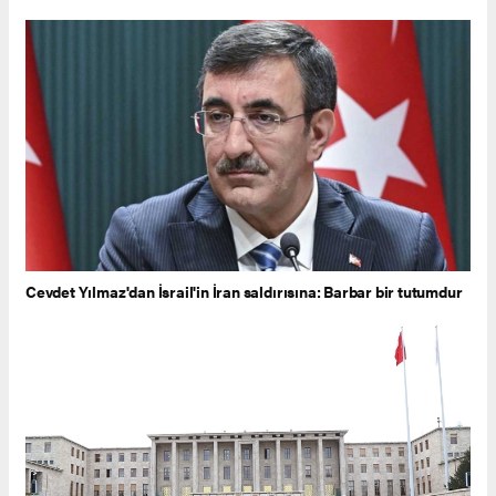
Cevdet Yılmaz'dan İsrail'in İran saldırısına: Barbar bir tutumdur