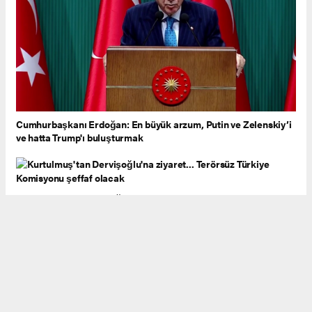
Cumhurbaşkanı Erdoğan: En büyük arzum, Putin ve Zelenskiy’i
ve hatta Trump'ı buluşturmak
Kurtulmuş'tan Dervişoğlu'na ziyaret... Terörsüz Türkiye
Komisyonu şeffaf olacak
TBMM Başkanlık seçimi yarın: Beş aday yarışacak