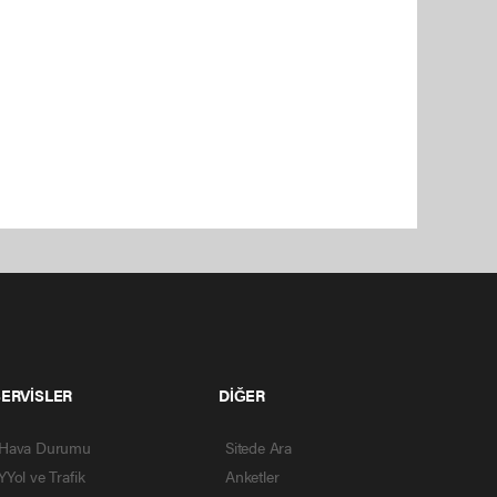
SERVİSLER
DİĞER
Hava Durumu
Sitede Ara
YYol ve Trafik
Anketler