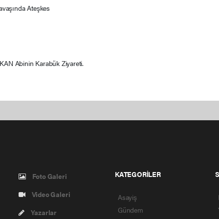
Savaşında Ateşkes
AN Abinin Karabük Ziyareti.
KATEGORİLER
Foto Galeri
Video Galeri
Asayiş
Gündem
Yazarlar