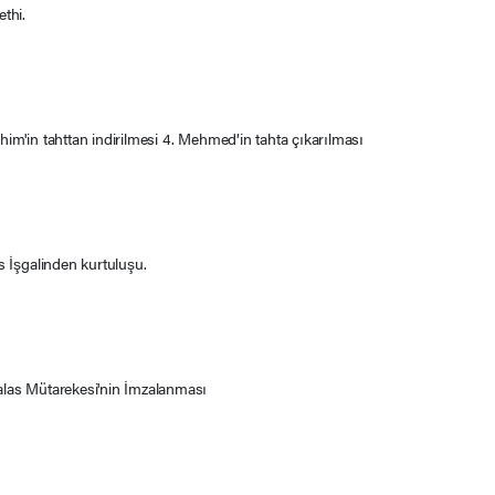
ethi.
him'in tahttan indirilmesi 4. Mehmed’in tahta çıkarılması
us İşgalinden kurtuluşu.
alas Mütarekesi'nin İmzalanması