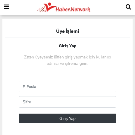
Üye İşlemi
Giriş Yap
Zaten üyeyseniz lütfen giriş yapmak için kullanıcı
adınızı ve şifrenizi girin.
Giriş Yap