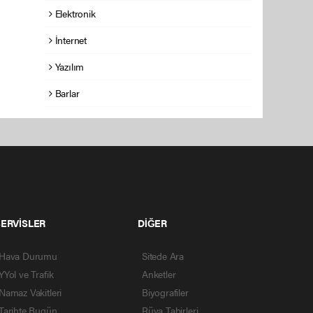
Elektronik
İnternet
Yazılım
Barlar
SERVİSLER
DİĞER
Hava Durumu
Sitede Ara
YYol ve Trafik
Anketler
Namaz Vakitleri
Biyografiler
Tarihte Bugün
Rüya Tabirleri