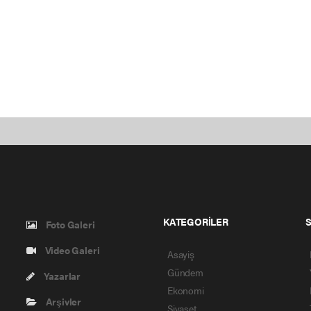
KATEGORİLER
Foto Galeri
Video Galeri
Asayiş
Gündem
Yazarlar
Ekonomi
Arşivler
Siyaset