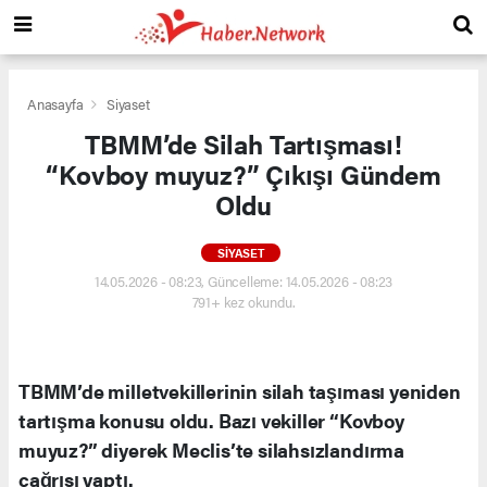
Anasayfa
Siyaset
TBMM’de Silah Tartışması!
“Kovboy muyuz?” Çıkışı Gündem
Oldu
SIYASET
14.05.2026 - 08:23, Güncelleme: 14.05.2026 - 08:23
791+ kez okundu.
TBMM’de milletvekillerinin silah taşıması yeniden
tartışma konusu oldu. Bazı vekiller “Kovboy
muyuz?” diyerek Meclis’te silahsızlandırma
çağrısı yaptı.