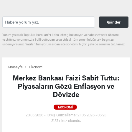
Gönder
Yorum yazarak Topluluk Kuralları’nı kabul etmiş bulunuyor ve haber.network sitesine
yaptığınız yorumunuzla ilgili doğrudan veya dolaylı tüm sorumluluğu tek başınıza
üstleniyorsunuz. Yazılan tüm yorumlardan site yönetimi hiçbir şekilde sorumlu tutulamaz.
Anasayfa
Ekonomi
Merkez Bankası Faizi Sabit Tuttu:
Piyasaların Gözü Enflasyon ve
Dövizde
EKONOMI
20.05.2026 - 10:48, Güncelleme: 21.05.2026 - 06:23
3187+ kez okundu.