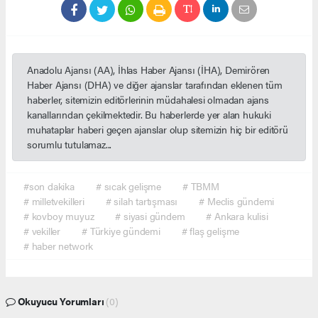
Anadolu Ajansı (AA), İhlas Haber Ajansı (İHA), Demirören
Haber Ajansı (DHA) ve diğer ajanslar tarafından eklenen tüm
haberler, sitemizin editörlerinin müdahalesi olmadan ajans
kanallarından çekilmektedir. Bu haberlerde yer alan hukuki
muhataplar haberi geçen ajanslar olup sitemizin hiç bir editörü
sorumlu tutulamaz...
#son dakika
# sıcak gelişme
# TBMM
# milletvekilleri
# silah tartışması
# Meclis gündemi
# kovboy muyuz
# siyasi gündem
# Ankara kulisi
# vekiller
# Türkiye gündemi
# flaş gelişme
# haber network
Okuyucu Yorumları
(0)