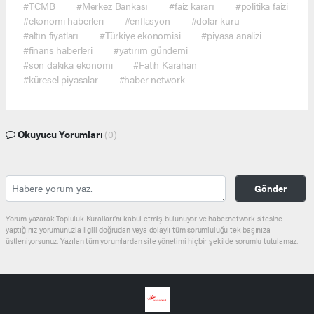
#TCMB
#Merkez Bankası
#faiz kararı
#politika faizi
#ekonomi haberleri
#enflasyon
#dolar kuru
#altın fiyatları
#Türkiye ekonomisi
#piyasa analizi
#finans haberleri
#yatırım gündemi
#son dakika ekonomi
#Fatih Karahan
#küresel piyasalar
#haber network
Okuyucu Yorumları
(0)
Gönder
Yorum yazarak Topluluk Kuralları’nı kabul etmiş bulunuyor ve haber.network sitesine
yaptığınız yorumunuzla ilgili doğrudan veya dolaylı tüm sorumluluğu tek başınıza
üstleniyorsunuz. Yazılan tüm yorumlardan site yönetimi hiçbir şekilde sorumlu tutulamaz.