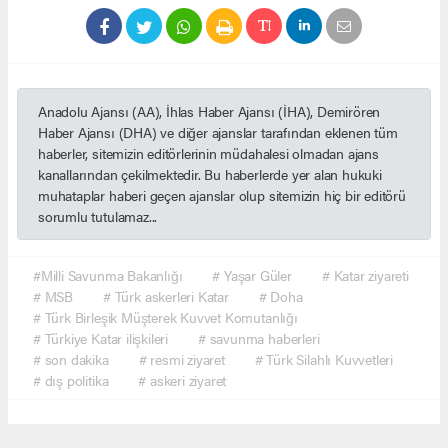
Anadolu Ajansı (AA), İhlas Haber Ajansı (İHA), Demirören
Haber Ajansı (DHA) ve diğer ajanslar tarafından eklenen tüm
haberler, sitemizin editörlerinin müdahalesi olmadan ajans
kanallarından çekilmektedir. Bu haberlerde yer alan hukuki
muhataplar haberi geçen ajanslar olup sitemizin hiç bir editörü
sorumlu tutulamaz...
#Milli Savunma Bakanlığı
# Yaşar Güler
# Katar ziyareti
# MSB
# Türk askerleri Katar
# Doha
# Türk Birleşik Müşterek Kuvvet Komutanlığı
# Türkiye Katar ilişkileri
# savunma haberleri
# son dakika
# resmi ziyaret
# Türk Silahlı Kuvvetleri
# dış politika
# askeri ziyaret