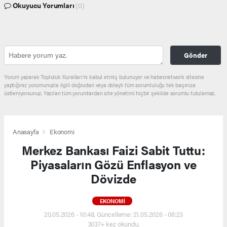
Okuyucu Yorumları
(0)
Gönder
Yorum yazarak Topluluk Kuralları’nı kabul etmiş bulunuyor ve haber.network sitesine
yaptığınız yorumunuzla ilgili doğrudan veya dolaylı tüm sorumluluğu tek başınıza
üstleniyorsunuz. Yazılan tüm yorumlardan site yönetimi hiçbir şekilde sorumlu tutulamaz.
Anasayfa
Ekonomi
Merkez Bankası Faizi Sabit Tuttu:
Piyasaların Gözü Enflasyon ve
Dövizde
EKONOMI
20.05.2026 - 10:48, Güncelleme: 21.05.2026 - 06:23
3037+ kez okundu.