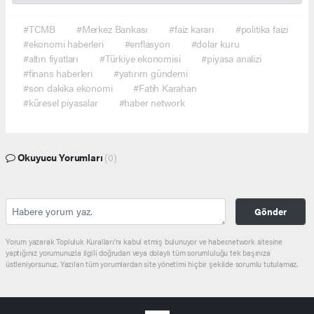
#TCMB
#Merkez Bankası
#faiz kararı
#politika faizi
#ekonomi haberleri
#enflasyon
#dolar kuru
#altın fiyatları
#Türkiye ekonomisi
#piyasa analizi
#finans haberleri
#yatırım gündemi
#son dakika ekonomi
#Fatih Karahan
#küresel piyasalar
#haber network
Okuyucu Yorumları
(0)
Gönder
Yorum yazarak Topluluk Kuralları’nı kabul etmiş bulunuyor ve haber.network sitesine
yaptığınız yorumunuzla ilgili doğrudan veya dolaylı tüm sorumluluğu tek başınıza
üstleniyorsunuz. Yazılan tüm yorumlardan site yönetimi hiçbir şekilde sorumlu tutulamaz.