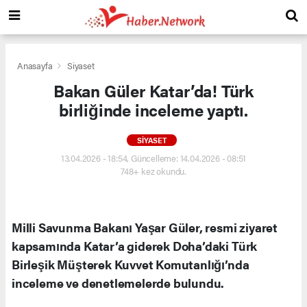
Anasayfa
Siyaset
Bakan Güler Katar’da! Türk
birliğinde inceleme yaptı.
SIYASET
13.04.2026 - 18:54, Güncelleme: 14.04.2026 - 08:51
748+ kez okundu.
Milli Savunma Bakanı Yaşar Güler, resmi ziyaret
kapsamında Katar’a giderek Doha’daki Türk
Birleşik Müşterek Kuvvet Komutanlığı’nda
inceleme ve denetlemelerde bulundu.