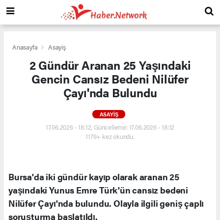
Anasayfa
Asayiş
2 Gündür Aranan 25 Yaşındaki
Gencin Cansız Bedeni Nilüfer
Çayı'nda Bulundu
ASAYIŞ
17.06.2026 - 18:12, Güncelleme: 17.06.2026 - 18:12
1179+ kez okundu.
Bursa'da iki gündür kayıp olarak aranan 25
yaşındaki Yunus Emre Türk'ün cansız bedeni
Nilüfer Çayı'nda bulundu. Olayla ilgili geniş çaplı
soruşturma başlatıldı.