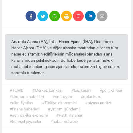
Anadolu Ajansı (AA), İhlas Haber Ajansı (İHA), Demirören
Haber Ajansı (DHA) ve diğer ajanslar tarafından eklenen tüm
haberler, sitemizin editörlerinin müdahalesi olmadan ajans
kanallarından çekilmektedir. Bu haberlerde yer alan hukuki
muhataplar haberi geçen ajanslar olup sitemizin hiç bir editörü
sorumlu tutulamaz...
#TCMB
#Merkez Bankası
#faiz kararı
#politika faizi
#ekonomi haberleri
#enflasyon
#dolar kuru
#altın fiyatları
#Türkiye ekonomisi
#piyasa analizi
#finans haberleri
#yatırım gündemi
#son dakika ekonomi
#Fatih Karahan
#küresel piyasalar
#haber network