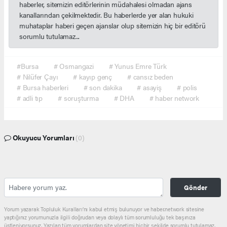
haberler, sitemizin editörlerinin müdahalesi olmadan ajans
kanallarından çekilmektedir. Bu haberlerde yer alan hukuki
muhataplar haberi geçen ajanslar olup sitemizin hiç bir editörü
sorumlu tutulamaz...
#Bursa
# Osmangazi
# Yunus Emre Türk
# Nilüfer Çayı
# kayıp genç
# cansız beden
# Bursa haberleri
# son dakika
# asayiş
# polis
# adli tıp
# soruşturma
# DHA
# haber network
Okuyucu Yorumları
(0)
Gönder
Yorum yazarak Topluluk Kuralları’nı kabul etmiş bulunuyor ve haber.network sitesine
yaptığınız yorumunuzla ilgili doğrudan veya dolaylı tüm sorumluluğu tek başınıza
üstleniyorsunuz. Yazılan tüm yorumlardan site yönetimi hiçbir şekilde sorumlu tutulamaz.