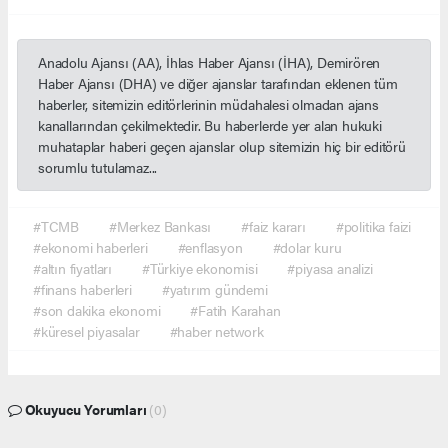
Anadolu Ajansı (AA), İhlas Haber Ajansı (İHA), Demirören
Haber Ajansı (DHA) ve diğer ajanslar tarafından eklenen tüm
haberler, sitemizin editörlerinin müdahalesi olmadan ajans
kanallarından çekilmektedir. Bu haberlerde yer alan hukuki
muhataplar haberi geçen ajanslar olup sitemizin hiç bir editörü
sorumlu tutulamaz...
#TCMB
#Merkez Bankası
#faiz kararı
#politika faizi
#ekonomi haberleri
#enflasyon
#dolar kuru
#altın fiyatları
#Türkiye ekonomisi
#piyasa analizi
#finans haberleri
#yatırım gündemi
#son dakika ekonomi
#Fatih Karahan
#küresel piyasalar
#haber network
Okuyucu Yorumları
(0)