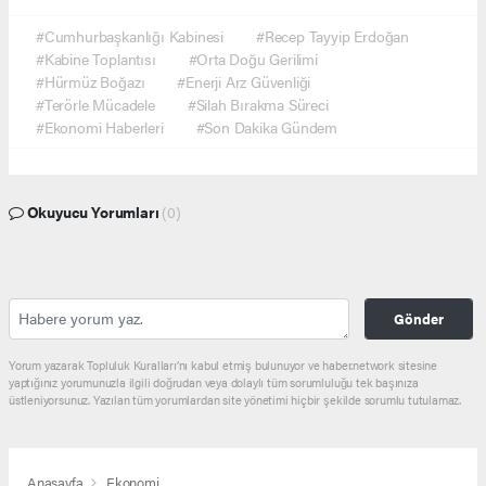
#Cumhurbaşkanlığı Kabinesi
#Recep Tayyip Erdoğan
#Kabine Toplantısı
#Orta Doğu Gerilimi
#Hürmüz Boğazı
#Enerji Arz Güvenliği
#Terörle Mücadele
#Silah Bırakma Süreci
#Ekonomi Haberleri
#Son Dakika Gündem
Okuyucu Yorumları
(0)
Gönder
Yorum yazarak Topluluk Kuralları’nı kabul etmiş bulunuyor ve haber.network sitesine
yaptığınız yorumunuzla ilgili doğrudan veya dolaylı tüm sorumluluğu tek başınıza
üstleniyorsunuz. Yazılan tüm yorumlardan site yönetimi hiçbir şekilde sorumlu tutulamaz.
Anasayfa
Ekonomi