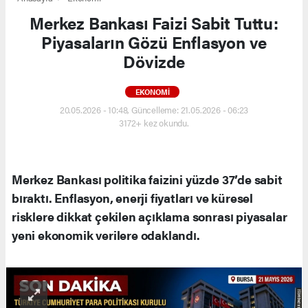
Merkez Bankası Faizi Sabit Tuttu:
Piyasaların Gözü Enflasyon ve
Dövizde
EKONOMI
20.05.2026 - 10:48, Güncelleme: 21.05.2026 - 06:23
3172+ kez okundu.
Merkez Bankası politika faizini yüzde 37’de sabit
bıraktı. Enflasyon, enerji fiyatları ve küresel
risklere dikkat çekilen açıklama sonrası piyasalar
yeni ekonomik verilere odaklandı.