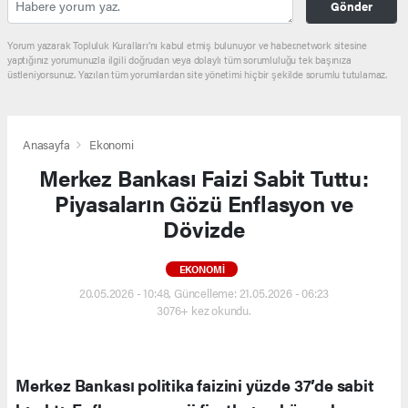
Gönder
Yorum yazarak Topluluk Kuralları’nı kabul etmiş bulunuyor ve haber.network sitesine
yaptığınız yorumunuzla ilgili doğrudan veya dolaylı tüm sorumluluğu tek başınıza
üstleniyorsunuz. Yazılan tüm yorumlardan site yönetimi hiçbir şekilde sorumlu tutulamaz.
Anasayfa
Ekonomi
Merkez Bankası Faizi Sabit Tuttu:
Piyasaların Gözü Enflasyon ve
Dövizde
EKONOMI
20.05.2026 - 10:48, Güncelleme: 21.05.2026 - 06:23
3076+ kez okundu.
Merkez Bankası politika faizini yüzde 37’de sabit