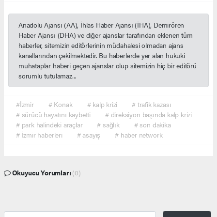
Anadolu Ajansı (AA), İhlas Haber Ajansı (İHA), Demirören
Haber Ajansı (DHA) ve diğer ajanslar tarafından eklenen tüm
haberler, sitemizin editörlerinin müdahalesi olmadan ajans
kanallarından çekilmektedir. Bu haberlerde yer alan hukuki
muhataplar haberi geçen ajanslar olup sitemizin hiç bir editörü
sorumlu tutulamaz...
#İzmir
# Konak
# kalp krizi
# trafik kazası
# sürücü hayatını kaybetti
# direksiyon başında kalp krizi
# park halindeki araçlar
# sağlık
# son dakika
# İzmir haberleri
# asayiş
# haber network
Okuyucu Yorumları
(0)