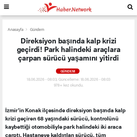
Anasayfa
Gündem
Direksiyon başında kalp krizi
geçirdi! Park halindeki araçlara
çarpan sürücü yaşamını yitirdi
GÜNDEM
18.06.2026 - 08:03, Güncelleme: 18.06.2026 - 08:03
978+ kez okundu.
İzmir'in Konak ilçesinde direksiyon başında kalp
krizi geçiren 68 yaşındaki sürücü, kontrolünü
kaybettiği otomobiliyle park halindeki iki araca
çarptı. Hastaneye kaldırılan sürücü, tüm