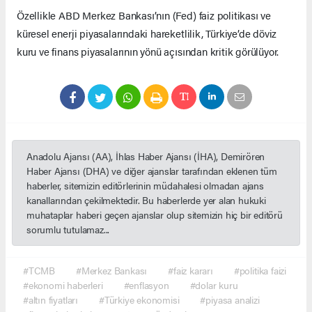
Özellikle ABD Merkez Bankası’nın (Fed) faiz politikası ve
küresel enerji piyasalarındaki hareketlilik, Türkiye’de döviz
kuru ve finans piyasalarının yönü açısından kritik görülüyor.
Anadolu Ajansı (AA), İhlas Haber Ajansı (İHA), Demirören
Haber Ajansı (DHA) ve diğer ajanslar tarafından eklenen tüm
haberler, sitemizin editörlerinin müdahalesi olmadan ajans
kanallarından çekilmektedir. Bu haberlerde yer alan hukuki
muhataplar haberi geçen ajanslar olup sitemizin hiç bir editörü
sorumlu tutulamaz...
#TCMB
#Merkez Bankası
#faiz kararı
#politika faizi
#ekonomi haberleri
#enflasyon
#dolar kuru
#altın fiyatları
#Türkiye ekonomisi
#piyasa analizi