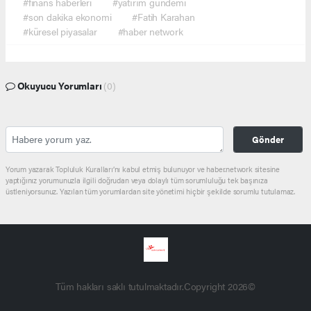
#finans haberleri
#yatırım gündemi
#son dakika ekonomi
#Fatih Karahan
#küresel piyasalar
#haber network
Okuyucu Yorumları
(0)
Gönder
Yorum yazarak Topluluk Kuralları’nı kabul etmiş bulunuyor ve haber.network sitesine
yaptığınız yorumunuzla ilgili doğrudan veya dolaylı tüm sorumluluğu tek başınıza
üstleniyorsunuz. Yazılan tüm yorumlardan site yönetimi hiçbir şekilde sorumlu tutulamaz.
Tüm hakları saklı tutulmaktadır.Copyright 2026©