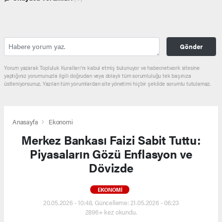
Gönder
Yorum yazarak Topluluk Kuralları’nı kabul etmiş bulunuyor ve haber.network sitesine
yaptığınız yorumunuzla ilgili doğrudan veya dolaylı tüm sorumluluğu tek başınıza
üstleniyorsunuz. Yazılan tüm yorumlardan site yönetimi hiçbir şekilde sorumlu tutulamaz.
Anasayfa
Ekonomi
Merkez Bankası Faizi Sabit Tuttu:
Piyasaların Gözü Enflasyon ve
Dövizde
EKONOMI
20.05.2026 - 10:48, Güncelleme: 21.05.2026 - 06:23
2896+ kez okundu.