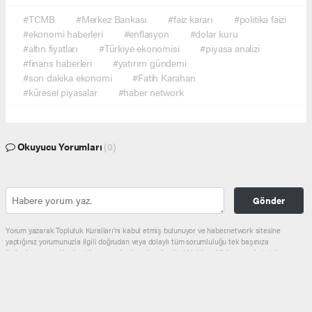
#TCMB
#Merkez Bankası
#faiz kararı
#politika faizi
#ekonomi haberleri
#enflasyon
#dolar kuru
#altın fiyatları
#Türkiye ekonomisi
#piyasa analizi
#finans haberleri
#yatırım gündemi
#son dakika ekonomi
#Fatih Karahan
#küresel piyasalar
#haber network
Okuyucu Yorumları
(0)
Gönder
Yorum yazarak Topluluk Kuralları’nı kabul etmiş bulunuyor ve haber.network sitesine
yaptığınız yorumunuzla ilgili doğrudan veya dolaylı tüm sorumluluğu tek başınıza
üstleniyorsunuz. Yazılan tüm yorumlardan site yönetimi hiçbir şekilde sorumlu tutulamaz.