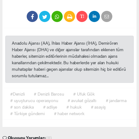
Anadolu Ajansı (AA), İhlas Haber Ajansı (İHA), Demirören
Haber Ajansı (DHA) ve diğer ajanslar tarafından eklenen tüm
haberler, sitemizin editörlerinin müdahalesi olmadan ajans
kanallarından çekilmektedir. Bu haberlerde yer alan hukuki
muhataplar haberi geçen ajanslar olup sitemizin hiç bir editörü
sorumlu tutulamaz...
#Denizli
# Denizli Barosu
# Ufuk Gök
# uyuşturucu operasyonu
# avukat gözaltı
# jandarma
# son dakika
# adliye
# hukuk
# asayiş
# Türkiye gündemi
# haber network
Okuyucu Yorumları
(0)