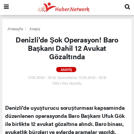
Anasayfa
Asayiş
Denizli'de Şok Operasyon! Baro
Başkanı Dahil 12 Avukat
Gözaltında
ASAYIŞ
17.06.2026 - 18:18, Güncelleme: 17.06.2026 - 18:18
1185+ kez okundu.
Denizli'de uyuşturucu soruşturması kapsamında
düzenlenen operasyonda Baro Başkanı Ufuk Gök
ile birlikte 12 avukat gözaltına alındı. Baro binası,
avukatlık büroları ve evlerde aramalar yapıldı.