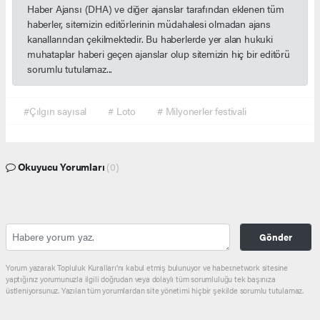
Haber Ajansı (DHA) ve diğer ajanslar tarafından eklenen tüm
haberler, sitemizin editörlerinin müdahalesi olmadan ajans
kanallarından çekilmektedir. Bu haberlerde yer alan hukuki
muhataplar haberi geçen ajanslar olup sitemizin hiç bir editörü
sorumlu tutulamaz...
#Çılgın sayısal
# Loto
# Milyonerler festivali
Okuyucu Yorumları
(0)
Gönder
Yorum yazarak Topluluk Kuralları’nı kabul etmiş bulunuyor ve haber.network sitesine
yaptığınız yorumunuzla ilgili doğrudan veya dolaylı tüm sorumluluğu tek başınıza
üstleniyorsunuz. Yazılan tüm yorumlardan site yönetimi hiçbir şekilde sorumlu tutulamaz.