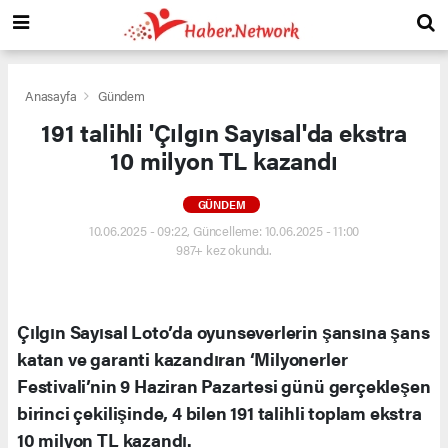
Anasayfa
Gündem
191 talihli 'Çılgın Sayısal'da ekstra
10 milyon TL kazandı
GÜNDEM
10.06.2025 - 09:22, Güncelleme: 10.06.2025 - 11:00
987+ kez okundu.
Çılgın Sayısal Loto’da oyunseverlerin şansına şans
katan ve garanti kazandıran ‘Milyonerler
Festivali’nin 9 Haziran Pazartesi günü gerçekleşen
birinci çekilişinde, 4 bilen 191 talihli toplam ekstra
10 milyon TL kazandı.