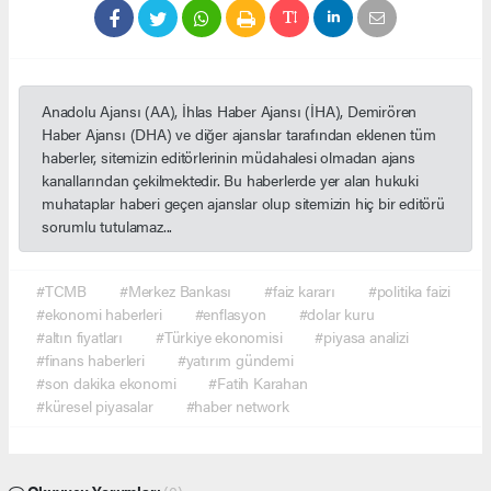
Anadolu Ajansı (AA), İhlas Haber Ajansı (İHA), Demirören
Haber Ajansı (DHA) ve diğer ajanslar tarafından eklenen tüm
haberler, sitemizin editörlerinin müdahalesi olmadan ajans
kanallarından çekilmektedir. Bu haberlerde yer alan hukuki
muhataplar haberi geçen ajanslar olup sitemizin hiç bir editörü
sorumlu tutulamaz...
#TCMB
#Merkez Bankası
#faiz kararı
#politika faizi
#ekonomi haberleri
#enflasyon
#dolar kuru
#altın fiyatları
#Türkiye ekonomisi
#piyasa analizi
#finans haberleri
#yatırım gündemi
#son dakika ekonomi
#Fatih Karahan
#küresel piyasalar
#haber network
Okuyucu Yorumları
(0)