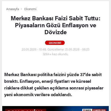
Anasayfa
Ekonomi
Merkez Bankası Faizi Sabit Tuttu:
Piyasaların Gözü Enflasyon ve
Dövizde
EKONOMI
20.05.2026 - 10:48, Güncelleme: 21.05.2026 - 06:23
3284+ kez okundu.
Merkez Bankası politika faizini yüzde 37’de sabit
bıraktı. Enflasyon, enerji fiyatları ve küresel
risklere dikkat çekilen açıklama sonrası piyasalar
yeni ekonomik verilere odaklandı.