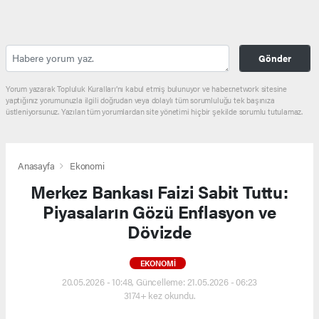
Gönder
Yorum yazarak Topluluk Kuralları’nı kabul etmiş bulunuyor ve haber.network sitesine
yaptığınız yorumunuzla ilgili doğrudan veya dolaylı tüm sorumluluğu tek başınıza
üstleniyorsunuz. Yazılan tüm yorumlardan site yönetimi hiçbir şekilde sorumlu tutulamaz.
Anasayfa
Ekonomi
Merkez Bankası Faizi Sabit Tuttu:
Piyasaların Gözü Enflasyon ve
Dövizde
EKONOMI
20.05.2026 - 10:48, Güncelleme: 21.05.2026 - 06:23
3174+ kez okundu.