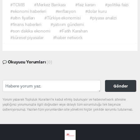
#TCMB
#Merkez Bankası
#faiz kararı
#politika faizi
#ekonomi haberleri
#enflasyon
#dolar kuru
#altın fiyatları
#Türkiye ekonomisi
#piyasa analizi
#finans haberleri
#yatırım gündemi
#son dakika ekonomi
#Fatih Karahan
#küresel piyasalar
#haber network
Okuyucu Yorumları
(0)
Gönder
Yorum yazarak Topluluk Kuralları’nı kabul etmiş bulunuyor ve haber.network sitesine
yaptığınız yorumunuzla ilgili doğrudan veya dolaylı tüm sorumluluğu tek başınıza
üstleniyorsunuz. Yazılan tüm yorumlardan site yönetimi hiçbir şekilde sorumlu tutulamaz.