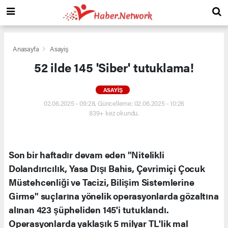
Anasayfa
Asayiş
52 ilde 145 'Siber' tutuklama!
ASAYIŞ
02.06.2025 - 09:28, Güncelleme: 02.06.2025 - 10:26
839+ kez okundu.
Son bir haftadır devam eden "Nitelikli
Dolandırıcılık, Yasa Dışı Bahis, Çevrimiçi Çocuk
Müstehcenliği ve Tacizi, Bilişim Sistemlerine
Girme" suçlarına yönelik operasyonlarda gözaltına
alınan 423 şüpheliden 145'i tutuklandı.
Operasyonlarda yaklaşık 5 milyar TL'lik mal