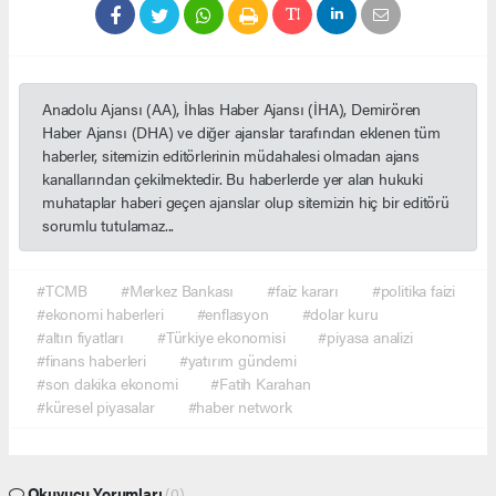
Anadolu Ajansı (AA), İhlas Haber Ajansı (İHA), Demirören
Haber Ajansı (DHA) ve diğer ajanslar tarafından eklenen tüm
haberler, sitemizin editörlerinin müdahalesi olmadan ajans
kanallarından çekilmektedir. Bu haberlerde yer alan hukuki
muhataplar haberi geçen ajanslar olup sitemizin hiç bir editörü
sorumlu tutulamaz...
#TCMB
#Merkez Bankası
#faiz kararı
#politika faizi
#ekonomi haberleri
#enflasyon
#dolar kuru
#altın fiyatları
#Türkiye ekonomisi
#piyasa analizi
#finans haberleri
#yatırım gündemi
#son dakika ekonomi
#Fatih Karahan
#küresel piyasalar
#haber network
Okuyucu Yorumları
(0)