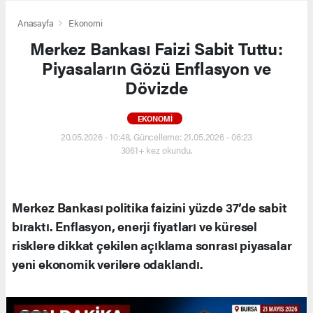
Anasayfa
Ekonomi
Merkez Bankası Faizi Sabit Tuttu:
Piyasaların Gözü Enflasyon ve
Dövizde
EKONOMI
20.05.2026 - 10:48, Güncelleme: 21.05.2026 - 06:23
3061+ kez okundu.
Merkez Bankası politika faizini yüzde 37’de sabit
bıraktı. Enflasyon, enerji fiyatları ve küresel
risklere dikkat çekilen açıklama sonrası piyasalar
yeni ekonomik verilere odaklandı.