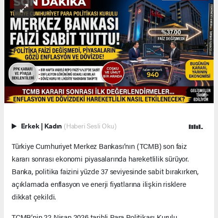
Erkek
|
Kadın
(Haberi Sesli Oku)
Türkiye Cumhuriyet Merkez Bankası’nın (TCMB) son faiz
kararı sonrası ekonomi piyasalarında hareketlilik sürüyor.
Banka, politika faizini yüzde 37 seviyesinde sabit bırakırken,
açıklamada enflasyon ve enerji fiyatlarına ilişkin risklere
dikkat çekildi.
TCMB’nin 22 Nisan 2026 tarihli Para Politikası Kurulu