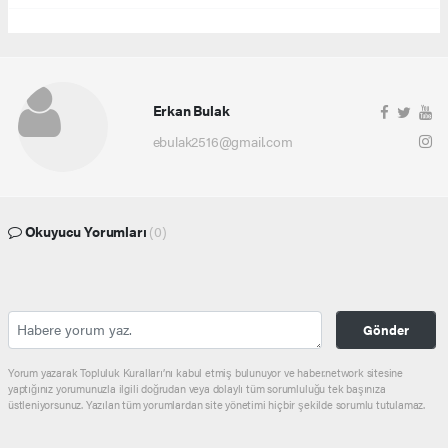
Erkan Bulak
ebulak2516@gmail.com
Okuyucu Yorumları
(0)
Gönder
Yorum yazarak Topluluk Kuralları’nı kabul etmiş bulunuyor ve haber.network sitesine
yaptığınız yorumunuzla ilgili doğrudan veya dolaylı tüm sorumluluğu tek başınıza
üstleniyorsunuz. Yazılan tüm yorumlardan site yönetimi hiçbir şekilde sorumlu tutulamaz.