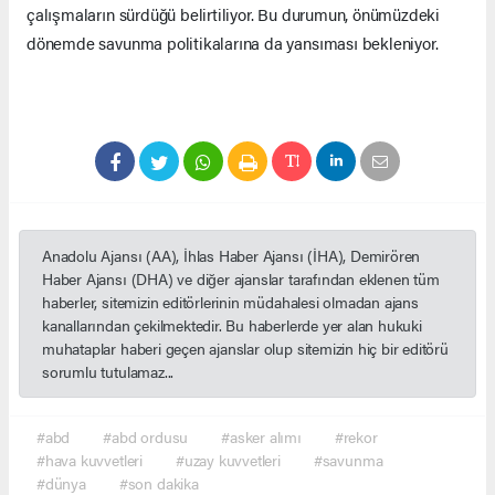
çalışmaların sürdüğü belirtiliyor. Bu durumun, önümüzdeki
dönemde savunma politikalarına da yansıması bekleniyor.
Anadolu Ajansı (AA), İhlas Haber Ajansı (İHA), Demirören
Haber Ajansı (DHA) ve diğer ajanslar tarafından eklenen tüm
haberler, sitemizin editörlerinin müdahalesi olmadan ajans
kanallarından çekilmektedir. Bu haberlerde yer alan hukuki
muhataplar haberi geçen ajanslar olup sitemizin hiç bir editörü
sorumlu tutulamaz...
#abd
#abd ordusu
#asker alımı
#rekor
#hava kuvvetleri
#uzay kuvvetleri
#savunma
#dünya
#son dakika