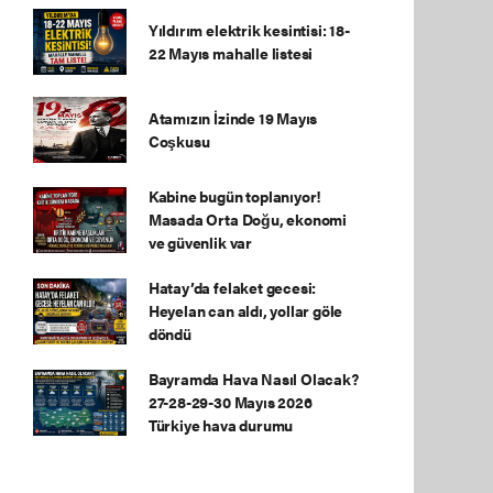
Yıldırım elektrik kesintisi: 18-
22 Mayıs mahalle listesi
Atamızın İzinde 19 Mayıs
Coşkusu
Kabine bugün toplanıyor!
Masada Orta Doğu, ekonomi
ve güvenlik var
Hatay’da felaket gecesi:
Heyelan can aldı, yollar göle
döndü
Bayramda Hava Nasıl Olacak?
27-28-29-30 Mayıs 2026
Türkiye hava durumu