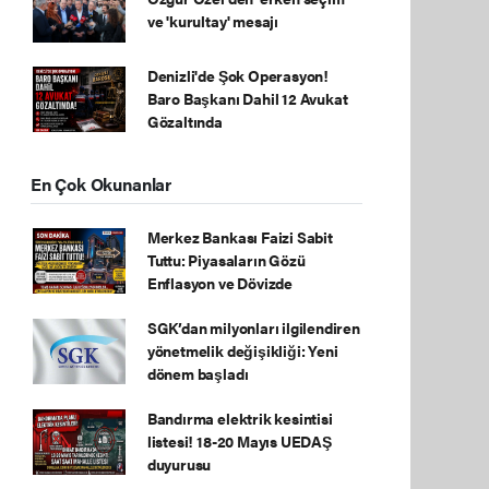
ve 'kurultay' mesajı
Denizli'de Şok Operasyon!
Baro Başkanı Dahil 12 Avukat
Gözaltında
En Çok Okunanlar
Merkez Bankası Faizi Sabit
Tuttu: Piyasaların Gözü
Enflasyon ve Dövizde
SGK’dan milyonları ilgilendiren
yönetmelik değişikliği: Yeni
dönem başladı
Bandırma elektrik kesintisi
listesi! 18-20 Mayıs UEDAŞ
duyurusu