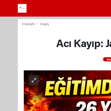
Anasayfa
Asayiş
Acı Kayıp: 
As