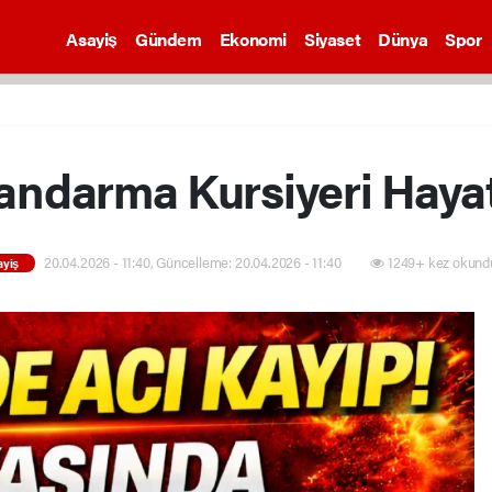
Asayiş
Gündem
Ekonomi
Siyaset
Dünya
Spor
Jandarma Kursiyeri Hayat
20.04.2026 - 11:40, Güncelleme: 20.04.2026 - 11:40
1249+ kez okund
ayiş