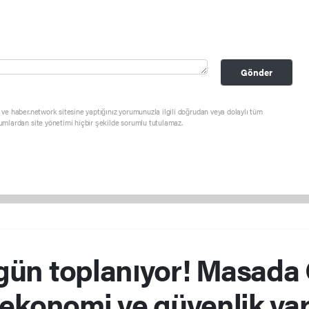
Gönder
ve haber.network sitesine yaptığınız yorumunuzla ilgili doğrudan veya dolaylı tüm
umlardan site yönetimi hiçbir şekilde sorumlu tutulamaz.
gün toplanıyor! Masada 
ekonomi ve güvenlik va