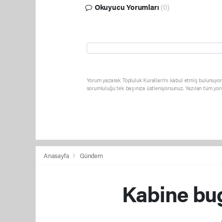
Okuyucu Yorumları
(0)
Yorum yazarak Topluluk Kuralları’nı kabul etmiş bulunuyor 
sorumluluğu tek başınıza üstleniyorsunuz. Yazılan tüm yor
Anasayfa
Gündem
Kabine bu