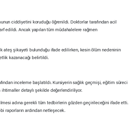
unun ciddiyetini koruduğu öğrenildi. Doktorlar tarafından acil
arf edildi. Ancak yapılan tüm müdahalelere rağmen
ek ateş şikayeti bulunduğu ifade edilirken, kesin ölüm nedeninin
lik kazanacağı belirtildi.
afından inceleme başlatıldı. Kursiyerin sağlık geçmişi, eğitim süreci
htimaller detaylı şekilde değerlendiriliyor.
lmesi adına gerekli tüm tedbirlerin gözden geçirileceğini ifade etti.
bbi raporların ardından netleşecek.