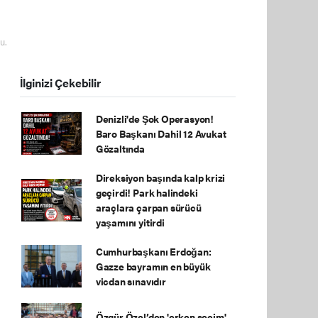
u.
İlginizi Çekebilir
Denizli'de Şok Operasyon!
Baro Başkanı Dahil 12 Avukat
Gözaltında
Direksiyon başında kalp krizi
geçirdi! Park halindeki
araçlara çarpan sürücü
yaşamını yitirdi
Cumhurbaşkanı Erdoğan:
Gazze bayramın en büyük
vicdan sınavıdır
Özgür Özel’den 'erken seçim'