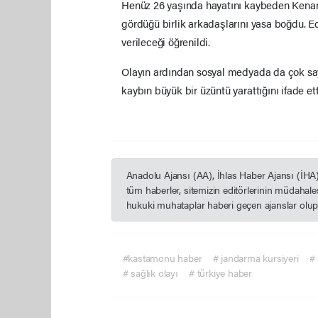
Henüz 26 yaşında hayatını kaybeden Kenan Ç
gördüğü birlik arkadaşlarını yasa boğdu. E
verileceği öğrenildi.
Olayın ardından sosyal medyada da çok sayı
kaybın büyük bir üzüntü yarattığını ifade ett
Anadolu Ajansı (AA), İhlas Haber Ajansı (İHA
tüm haberler, sitemizin editörlerinin müdahal
hukuki muhataplar haberi geçen ajanslar olup s
#kastamonu haber
# jandarma kursiyeri
#
# sağlık olayı
# türkiye haber