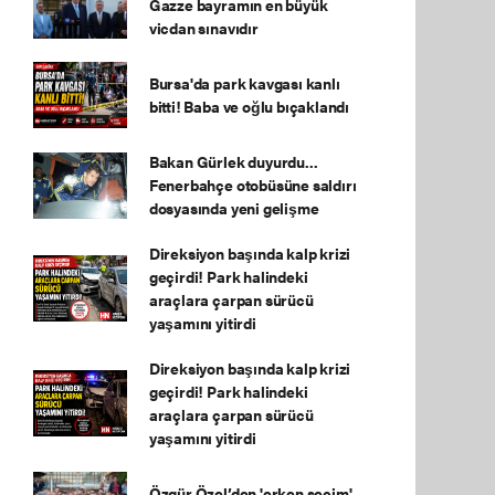
Gazze bayramın en büyük
vicdan sınavıdır
Bursa'da park kavgası kanlı
bitti! Baba ve oğlu bıçaklandı
Bakan Gürlek duyurdu...
Fenerbahçe otobüsüne saldırı
dosyasında yeni gelişme
Direksiyon başında kalp krizi
geçirdi! Park halindeki
araçlara çarpan sürücü
yaşamını yitirdi
Direksiyon başında kalp krizi
geçirdi! Park halindeki
araçlara çarpan sürücü
yaşamını yitirdi
Özgür Özel’den 'erken seçim'