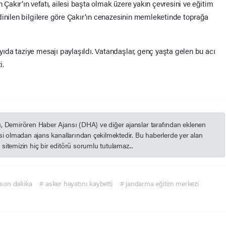
akır’ın vefatı, ailesi başta olmak üzere yakın çevresini ve eğitim
dinilen bilgilere göre Çakır’ın cenazesinin memleketinde toprağa
da taziye mesajı paylaşıldı. Vatandaşlar, genç yaşta gelen bu acı
i.
), Demirören Haber Ajansı (DHA) ve diğer ajanslar tarafından eklenen
esi olmadan ajans kanallarından çekilmektedir. Bu haberlerde yer alan
itemizin hiç bir editörü sorumlu tutulamaz...
 son dakika
# asker hayatını kaybetti
# jandarma eğitim merkezi