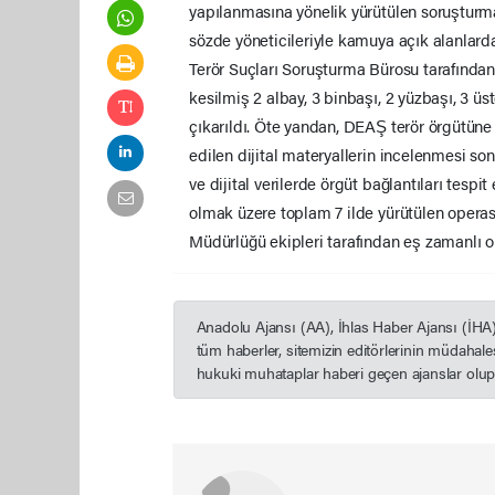
yapılanmasına yönelik yürütülen soruşturmad
sözde yöneticileriyle kamuya açık alanlardak
Terör Suçları Soruşturma Bürosu tarafından 
kesilmiş 2 albay, 3 binbaşı, 2 yüzbaşı, 3 
çıkarıldı. Öte yandan, DEAŞ terör örgütün
edilen dijital materyallerin incelenmesi s
ve dijital verilerde örgüt bağlantıları tespi
olmak üzere toplam 7 ilde yürütülen oper
Müdürlüğü ekipleri tarafından eş zamanlı o
Anadolu Ajansı (AA), İhlas Haber Ajansı (İHA
tüm haberler, sitemizin editörlerinin müdahal
hukuki muhataplar haberi geçen ajanslar olup s