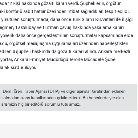
a 12 kişi hakkında gözaltı kararı verdi. Şüphelilerin, örgütün
i kontörlü sabit hatlar üzerinden irtibat sağladıkları tespit edildi.
yürütülen soruşturmada, daha önce Türk Silahlı Kuvvetleri ile ilişiği
üsteğmen, 1 astsubay ve 1 uzman çavuş hakkında yakalama kararı
e yönelik daha önce gerçekleştirilen soruşturmalar kapsamında elde
onucu, örgütsel mesajlaşma uygulamaları üzerinden haberleştikleri
t edilen 6 şüpheli hakkında da gözaltı kararı alındı. Ankara merkezli
asyonlar, Ankara Emniyet Müdürlüğü Terörle Mücadele Şube
larak sürdürülüyor.
), Demirören Haber Ajansı (DHA) ve diğer ajanslar tarafından eklenen
esi olmadan ajans kanallarından çekilmektedir. Bu haberlerde yer alan
itemizin hiç bir editörü sorumlu tutulamaz...