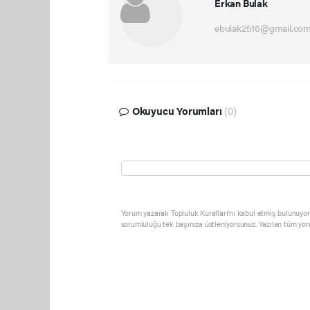
Erkan Bulak
ebulak2516@gmail.co
Okuyucu Yorumları
(0)
Yorum yazarak Topluluk Kuralları’nı kabul etmiş bulunuyor 
sorumluluğu tek başınıza üstleniyorsunuz. Yazılan tüm yor