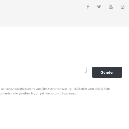
m
Gönder
ve haber.network sitesine yaptığınız yorumunuzla ilgili doğrudan veya dolaylı tüm
umlardan site yönetimi hiçbir şekilde sorumlu tutulamaz.