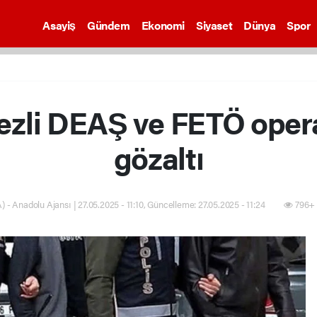
Asayiş
Gündem
Ekonomi
Siyaset
Dünya
Spor
ezli DEAŞ ve FETÖ oper
gözaltı
) - Anadolu Ajansı | 27.05.2025 - 11:10, Güncelleme: 27.05.2025 - 11:24
796+ 