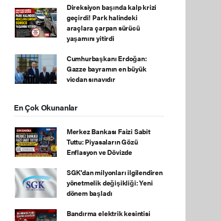
Direksiyon başında kalp krizi
geçirdi! Park halindeki
araçlara çarpan sürücü
yaşamını yitirdi
Cumhurbaşkanı Erdoğan:
Gazze bayramın en büyük
vicdan sınavıdır
En Çok Okunanlar
Merkez Bankası Faizi Sabit
Tuttu: Piyasaların Gözü
Enflasyon ve Dövizde
SGK’dan milyonları ilgilendiren
yönetmelik değişikliği: Yeni
dönem başladı
Bandırma elektrik kesintisi