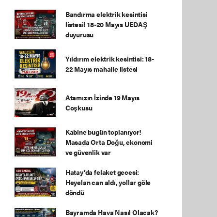
Bandırma elektrik kesintisi
listesi! 18-20 Mayıs UEDAŞ
duyurusu
Yıldırım elektrik kesintisi: 18-
22 Mayıs mahalle listesi
Atamızın İzinde 19 Mayıs
Coşkusu
Kabine bugün toplanıyor!
Masada Orta Doğu, ekonomi
ve güvenlik var
Hatay’da felaket gecesi:
Heyelan can aldı, yollar göle
döndü
Bayramda Hava Nasıl Olacak?