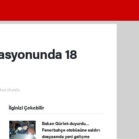
asyonunda 18
kez okundu.
İlginizi Çekebilir
Bakan Gürlek duyurdu...
Fenerbahçe otobüsüne saldırı
dosyasında yeni gelişme