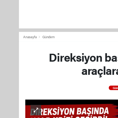
Anasayfa
Gündem
Direksiyon baş
araçlar
Gü