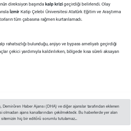
cünün direksiyon başında
kalp krizi
geçirdiği belirlendi. Olay
ansla
İzmir
Katip Çelebi Üniversitesi Atatürk Eğitim ve Araştırma
torların tüm çabasına rağmen kurtarılamadı.
 rahatsızlığı bulunduğu, anjiyo ve bypass ameliyatı geçirdiği
çlar çekici yardımıyla kaldırılırken, bölgede kısa süreli aksayan
), Demirören Haber Ajansı (DHA) ve diğer ajanslar tarafından eklenen
esi olmadan ajans kanallarından çekilmektedir. Bu haberlerde yer alan
itemizin hiç bir editörü sorumlu tutulamaz...