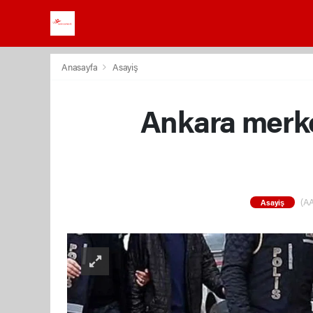
Anasayfa
Asayiş
Ankara merk
(AA
Asayiş