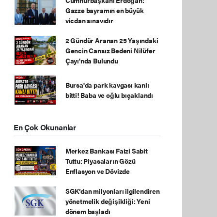
Gazze bayramın en büyük
vicdan sınavıdır
2 Gündür Aranan 25 Yaşındaki
Gencin Cansız Bedeni Nilüfer
Çayı'nda Bulundu
Bursa'da park kavgası kanlı
bitti! Baba ve oğlu bıçaklandı
En Çok Okunanlar
Merkez Bankası Faizi Sabit
Tuttu: Piyasaların Gözü
Enflasyon ve Dövizde
SGK’dan milyonları ilgilendiren
yönetmelik değişikliği: Yeni
dönem başladı