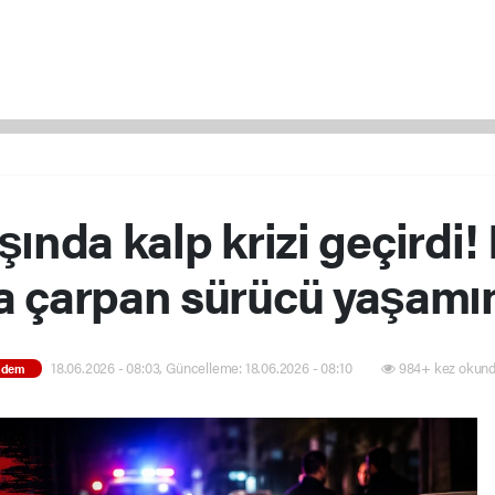
ında kalp krizi geçirdi!
a çarpan sürücü yaşamını
18.06.2026 - 08:03, Güncelleme: 18.06.2026 - 08:10
984+ kez okund
ndem