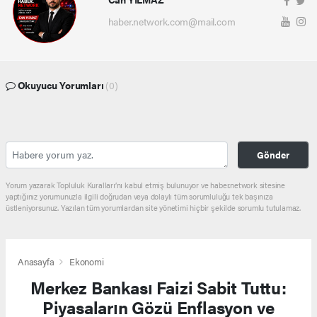
haber.network.com@mail.com
Okuyucu Yorumları
(0)
Gönder
Yorum yazarak Topluluk Kuralları’nı kabul etmiş bulunuyor ve haber.network sitesine
yaptığınız yorumunuzla ilgili doğrudan veya dolaylı tüm sorumluluğu tek başınıza
üstleniyorsunuz. Yazılan tüm yorumlardan site yönetimi hiçbir şekilde sorumlu tutulamaz.
Anasayfa
Ekonomi
Merkez Bankası Faizi Sabit Tuttu:
Piyasaların Gözü Enflasyon ve