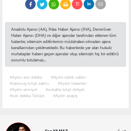
Anadolu Ajansı (AA), İhlas Haber Ajansı (İHA), Demirören
Haber Ajansı (DHA) ve diğer ajanslar tarafından eklenen tüm
haberler, sitemizin editörlerinin müdahalesi olmadan ajans
kanallarından çekilmektedir. Bu haberlerde yer alan hukuki
muhataplar haberi geçen ajanslar olup sitemizin hiç bir editörü
sorumlu tutulamaz...
#Aydın son dakika
#Aydın silahlı saldırı
#samuray kılıçlı saldırı
#Aydın haberleri
#Aydın emniyet
#sokakta kılıçlı dehşet
#son dakika Türkiye
#Aydın asayiş
Can YILMAZ