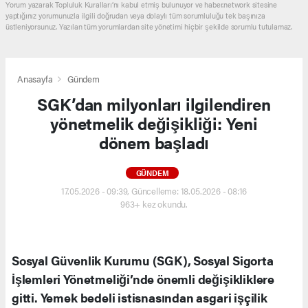
Yorum yazarak Topluluk Kuralları’nı kabul etmiş bulunuyor ve haber.network sitesine
yaptığınız yorumunuzla ilgili doğrudan veya dolaylı tüm sorumluluğu tek başınıza
üstleniyorsunuz. Yazılan tüm yorumlardan site yönetimi hiçbir şekilde sorumlu tutulamaz.
Anasayfa
Gündem
SGK’dan milyonları ilgilendiren
yönetmelik değişikliği: Yeni
dönem başladı
GÜNDEM
17.05.2026 - 09:39, Güncelleme: 18.05.2026 - 08:16
963+ kez okundu.
Sosyal Güvenlik Kurumu (SGK), Sosyal Sigorta
İşlemleri Yönetmeliği’nde önemli değişikliklere
gitti. Yemek bedeli istisnasından asgari işçilik