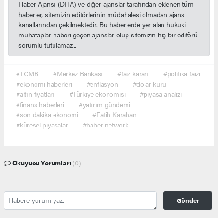
Haber Ajansı (DHA) ve diğer ajanslar tarafından eklenen tüm
haberler, sitemizin editörlerinin müdahalesi olmadan ajans
kanallarından çekilmektedir. Bu haberlerde yer alan hukuki
muhataplar haberi geçen ajanslar olup sitemizin hiç bir editörü
sorumlu tutulamaz...
#TCMB
#Merkez Bankası
#faiz kararı
#politika faizi
#ekonomi haberleri
#enflasyon
#dolar kuru
#altın fiyatları
#Türkiye ekonomisi
#piyasa analizi
#finans haberleri
#yatırım gündemi
#son dakika ekonomi
#Fatih Karahan
#küresel piyasalar
#haber network
Okuyucu Yorumları
(0)
Gönder