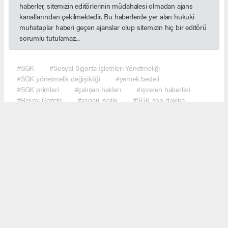
haberler, sitemizin editörlerinin müdahalesi olmadan ajans
kanallarından çekilmektedir. Bu haberlerde yer alan hukuki
muhataplar haberi geçen ajanslar olup sitemizin hiç bir editörü
sorumlu tutulamaz...
#SGK
#Sosyal Sigorta İşlemleri Yönetmeliği
#SGK yönetmelik değişikliği
#yemek bedeli
#SGK primleri
#çalışan hakları
#işveren haberleri
#Resmi Gazete
#asgari işçilik
#SGK son dakika
#ekonomi haberleri
#çalışma hayatı
#Türkiye gündem
#haber network
Okuyucu Yorumları
(0)
Gönder
Yorum yazarak Topluluk Kuralları’nı kabul etmiş bulunuyor ve haber.network sitesine