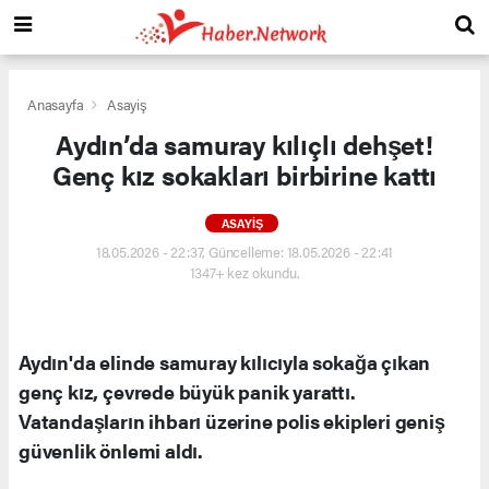
Anasayfa
Asayiş
Aydın’da samuray kılıçlı dehşet!
Genç kız sokakları birbirine kattı
ASAYIŞ
18.05.2026 - 22:37, Güncelleme: 18.05.2026 - 22:41
1347+ kez okundu.
Aydın'da elinde samuray kılıcıyla sokağa çıkan
genç kız, çevrede büyük panik yarattı.
Vatandaşların ihbarı üzerine polis ekipleri geniş
güvenlik önlemi aldı.