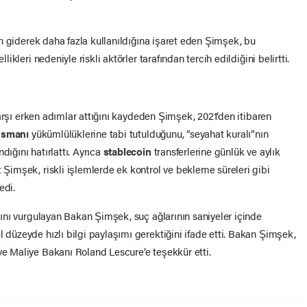
n giderek daha fazla kullanıldığına işaret eden Şimşek, bu
likleri nedeniyle riskli aktörler tarafından tercih edildiğini belirtti.
e karşı erken adımlar attığını kaydeden Şimşek, 2021’den itibaren
ansmanı
yükümlülüklerine tabi tutulduğunu, “seyahat kuralı”nın
dığını hatırlattı. Ayrıca
stablecoin
transferlerine günlük ve aylık
t Şimşek, riskli işlemlerde ek kontrol ve bekleme süreleri gibi
edi.
ığını vurgulayan Bakan Şimşek, suç ağlarının saniyeler içinde
l düzeyde hızlı bilgi paylaşımı gerektiğini ifade etti. Bakan Şimşek,
ve Maliye Bakanı Roland Lescure’e teşekkür etti.