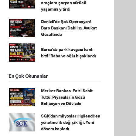
araçlara çarpan sürücü
yaşamını yitirdi
Denizli'de Şok Operasyon!
Baro Başkanı Dahil 12 Avukat
Gözaltında
Bursa'da park kavgası kanlı
bitti! Baba ve oğlu bıçaklandı
En Çok Okunanlar
Merkez Bankası Faizi Sabit
Tuttu: Piyasaların Gözü
Enflasyon ve Dövizde
SGK’dan milyonları ilgilendiren
yönetmelik değişikliği: Yeni
dönem başladı