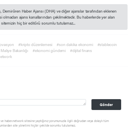
), Demirören Haber Ajansı (DHA) ve diğer ajanslar tarafından eklenen
esi olmadan ajans kanallarından çekilmektedir. Bu haberlerde yer alan
itemizin hiç bir editörü sorumlu tutulamaz...
novasyon
#kripto düzenlemesi
#son dakika ekonomi
#stablecoin
 Maliye Bakanlığı
#ekonomi gündemi
#dijital finans
network
Gönder
ve haber.network sitesine yaptığınız yorumunuzla ilgili doğrudan veya dolaylı tüm
umlardan site yönetimi hiçbir şekilde sorumlu tutulamaz.