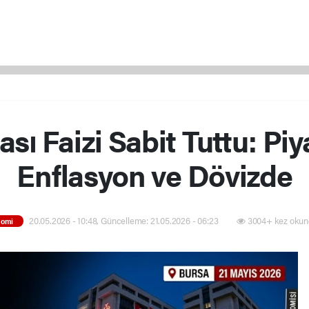
ı Faizi Sabit Tuttu: Pi
Enflasyon ve Dövizde
20.05.2026 - 10:48, Güncelleme: 21.05.2026 - 06:23
3004+ kez okun
nomi