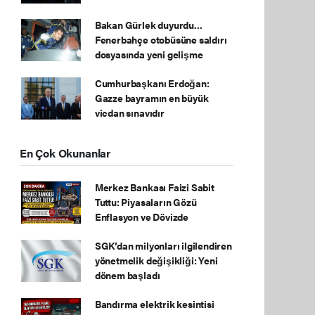
Bakan Gürlek duyurdu...
Fenerbahçe otobüsüne saldırı
dosyasında yeni gelişme
Cumhurbaşkanı Erdoğan:
Gazze bayramın en büyük
vicdan sınavıdır
En Çok Okunanlar
Merkez Bankası Faizi Sabit
Tuttu: Piyasaların Gözü
Enflasyon ve Dövizde
SGK’dan milyonları ilgilendiren
yönetmelik değişikliği: Yeni
dönem başladı
Bandırma elektrik kesintisi