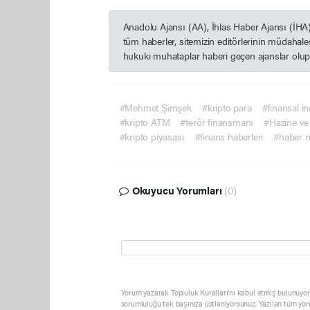
Anadolu Ajansı (AA), İhlas Haber Ajansı (İHA
tüm haberler, sitemizin editörlerinin müdahal
hukuki muhataplar haberi geçen ajanslar olup s
#Mehmet Şimşek
#kripto para
#finansal i
#kripto ATM
#terör finansmanı
#Hazine ve
#kripto piyasası
#finans haberleri
#haber 
Okuyucu Yorumları
(0)
Yorum yazarak Topluluk Kuralları’nı kabul etmiş bulunuyor 
sorumluluğu tek başınıza üstleniyorsunuz. Yazılan tüm yor