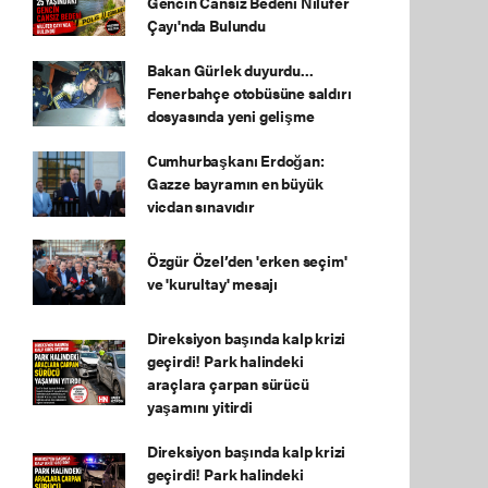
Gencin Cansız Bedeni Nilüfer
Çayı'nda Bulundu
Bakan Gürlek duyurdu...
Fenerbahçe otobüsüne saldırı
dosyasında yeni gelişme
Cumhurbaşkanı Erdoğan:
Gazze bayramın en büyük
vicdan sınavıdır
Özgür Özel’den 'erken seçim'
ve 'kurultay' mesajı
Direksiyon başında kalp krizi
geçirdi! Park halindeki
araçlara çarpan sürücü
yaşamını yitirdi
Direksiyon başında kalp krizi
geçirdi! Park halindeki