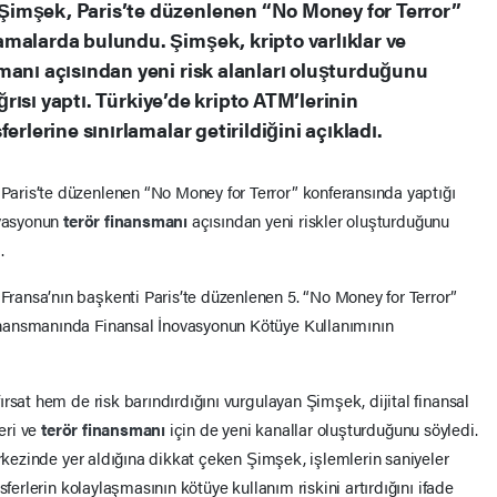
Şimşek, Paris’te düzenlenen “No Money for Terror”
malarda bulundu. Şimşek, kripto varlıklar ve
manı açısından yeni risk alanları oluşturduğunu
ağrısı yaptı. Türkiye’de kripto ATM’lerinin
erlerine sınırlamalar getirildiğini açıkladı.
ris’te düzenlenen “No Money for Terror” konferansında yaptığı
ovasyonun
terör finansmanı
açısından yeni riskler oluşturduğunu
.
ansa’nın başkenti Paris’te düzenlenen 5. “No Money for Terror”
nansmanında Finansal İnovasyonun Kötüye Kullanımının
rsat hem de risk barındırdığını vurgulayan Şimşek, dijital finansal
leri ve
terör finansmanı
için de yeni kanallar oluşturduğunu söyledi.
erkezinde yer aldığına dikkat çeken Şimşek, işlemlerin saniyeler
sferlerin kolaylaşmasının kötüye kullanım riskini artırdığını ifade