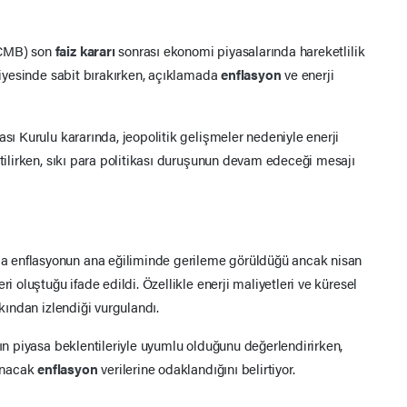
TCMB) son
faiz kararı
sonrası ekonomi piyasalarında hareketlilik
eviyesinde sabit bırakırken, açıklamada
enflasyon
ve enerji
ası Kurulu kararında, jeopolitik gelişmeler nedeniyle enerji
rtilirken, sıkı para politikası duruşunun devam edeceği mesajı
a enflasyonun ana eğiliminde gerileme görüldüğü ancak nisan
i oluştuğu ifade edildi. Özellikle enerji maliyetleri ve küresel
akından izlendiği vurgulandı.
nın piyasa beklentileriyle uyumlu olduğunu değerlendirirken,
anacak
enflasyon
verilerine odaklandığını belirtiyor.