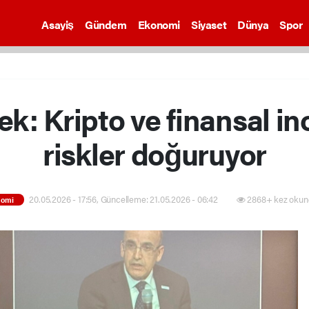
Asayiş
Gündem
Ekonomi
Siyaset
Dünya
Spor
k: Kripto ve finansal in
riskler doğuruyor
20.05.2026 - 17:56, Güncelleme: 21.05.2026 - 06:42
2868+ kez okun
nomi