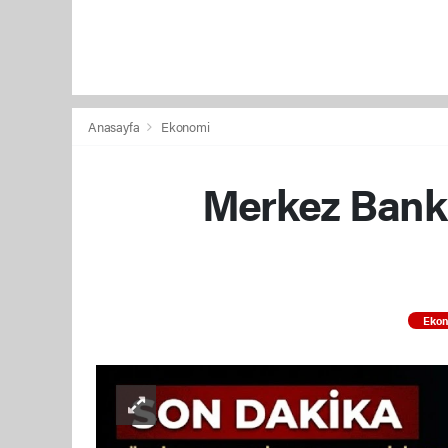
Anasayfa
Ekonomi
Merkez Bankas
Eko