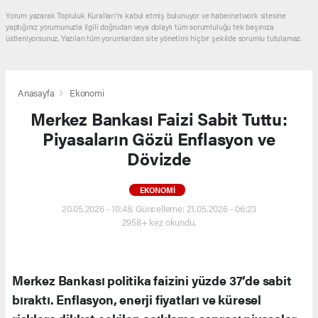
Yorum yazarak Topluluk Kuralları’nı kabul etmiş bulunuyor ve haber.network sitesine
yaptığınız yorumunuzla ilgili doğrudan veya dolaylı tüm sorumluluğu tek başınıza
üstleniyorsunuz. Yazılan tüm yorumlardan site yönetimi hiçbir şekilde sorumlu tutulamaz.
Anasayfa
Ekonomi
Merkez Bankası Faizi Sabit Tuttu:
Piyasaların Gözü Enflasyon ve
Dövizde
EKONOMI
20.05.2026 - 10:48, Güncelleme: 21.05.2026 - 06:23
2958+ kez okundu.
Merkez Bankası politika faizini yüzde 37’de sabit
bıraktı. Enflasyon, enerji fiyatları ve küresel