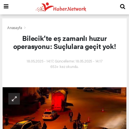
Anasayfa
Bilecik’te eş zamanlı huzur
operasyonu: Suçlulara geçit yok!
18.05.2025 - 14:17, Güncelleme: 18.05.2025 - 14:17
653+ kez okundu.