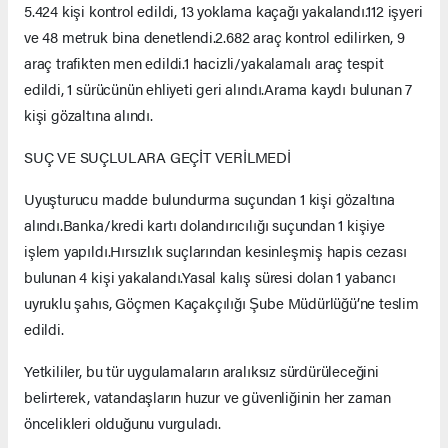
5.424 kişi kontrol edildi, 13 yoklama kaçağı yakalandı.112 işyeri
ve 48 metruk bina denetlendi.2.682 araç kontrol edilirken, 9
araç trafikten men edildi.1 hacizli/yakalamalı araç tespit
edildi, 1 sürücünün ehliyeti geri alındı.Arama kaydı bulunan 7
kişi gözaltına alındı.
SUÇ VE SUÇLULARA GEÇİT VERİLMEDİ
Uyuşturucu madde bulundurma suçundan 1 kişi gözaltına
alındı.Banka/kredi kartı dolandırıcılığı suçundan 1 kişiye
işlem yapıldı.Hırsızlık suçlarından kesinleşmiş hapis cezası
bulunan 4 kişi yakalandı.Yasal kalış süresi dolan 1 yabancı
uyruklu şahıs, Göçmen Kaçakçılığı Şube Müdürlüğü’ne teslim
edildi.
Yetkililer, bu tür uygulamaların aralıksız sürdürüleceğini
belirterek, vatandaşların huzur ve güvenliğinin her zaman
öncelikleri olduğunu vurguladı.