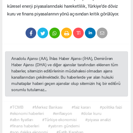
küresel enerji piyasalarındaki hareketlilik, Türkiye’de döviz
kuru ve finans piyasalarının yönü açısından kritik görülüyor.
Anadolu Ajansı (AA), İhlas Haber Ajansı (İHA), Demirören
Haber Ajansı (DHA) ve diğer ajanslar tarafından eklenen tüm
haberler, sitemizin editörlerinin müdahalesi olmadan ajans
kanallarından çekilmektedir. Bu haberlerde yer alan hukuki
muhataplar haberi geçen ajanslar olup sitemizin hiç bir editörü
sorumlu tutulamaz...
#TCMB
#Merkez Bankası
#faiz kararı
#politika faizi
#ekonomi haberleri
#enflasyon
#dolar kuru
#altın fiyatları
#Türkiye ekonomisi
#piyasa analizi
#finans haberleri
#yatırım gündemi
#son dakika ekonomi
#Fatih Karahan