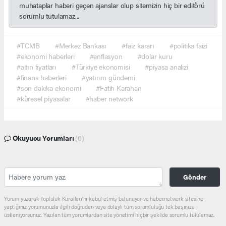
muhataplar haberi geçen ajanslar olup sitemizin hiç bir editörü
sorumlu tutulamaz...
#TCMB
#Merkez Bankası
#faiz kararı
#politika faizi
#ekonomi haberleri
#enflasyon
#dolar kuru
#altın fiyatları
#Türkiye ekonomisi
#piyasa analizi
#finans haberleri
#yatırım gündemi
#son dakika ekonomi
#Fatih Karahan
#küresel piyasalar
#haber network
Okuyucu Yorumları
(0)
Gönder
Yorum yazarak Topluluk Kuralları’nı kabul etmiş bulunuyor ve haber.network sitesine
yaptığınız yorumunuzla ilgili doğrudan veya dolaylı tüm sorumluluğu tek başınıza
üstleniyorsunuz. Yazılan tüm yorumlardan site yönetimi hiçbir şekilde sorumlu tutulamaz.