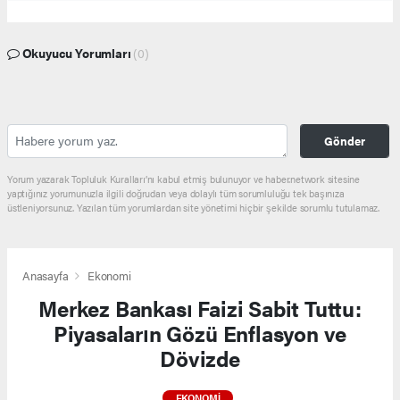
Okuyucu Yorumları
(0)
Gönder
Yorum yazarak Topluluk Kuralları’nı kabul etmiş bulunuyor ve haber.network sitesine
yaptığınız yorumunuzla ilgili doğrudan veya dolaylı tüm sorumluluğu tek başınıza
üstleniyorsunuz. Yazılan tüm yorumlardan site yönetimi hiçbir şekilde sorumlu tutulamaz.
Anasayfa
Ekonomi
Merkez Bankası Faizi Sabit Tuttu:
Piyasaların Gözü Enflasyon ve
Dövizde
EKONOMI