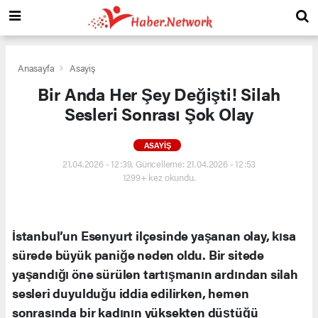
Anasayfa
Asayiş
Bir Anda Her Şey Değişti! Silah
Sesleri Sonrası Şok Olay
ASAYIŞ
21.04.2026 - 12:39, Güncelleme: 21.04.2026 - 12:53
1299+ kez okundu.
İstanbul’un Esenyurt ilçesinde yaşanan olay, kısa
sürede büyük paniğe neden oldu. Bir sitede
yaşandığı öne sürülen tartışmanın ardından silah
sesleri duyulduğu iddia edilirken, hemen
sonrasında bir kadının yüksekten düştüğü