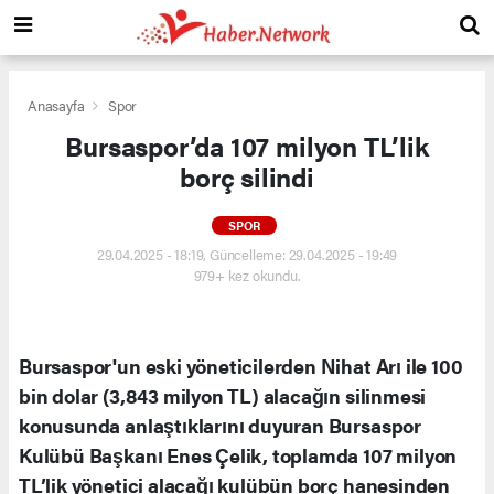
Anasayfa
Spor
Bursaspor’da 107 milyon TL’lik
borç silindi
SPOR
29.04.2025 - 18:19, Güncelleme: 29.04.2025 - 19:49
979+ kez okundu.
Bursaspor'un eski yöneticilerden Nihat Arı ile 100
bin dolar (3,843 milyon TL) alacağın silinmesi
konusunda anlaştıklarını duyuran Bursaspor
Kulübü Başkanı Enes Çelik, toplamda 107 milyon
TL’lik yönetici alacağı kulübün borç hanesinden