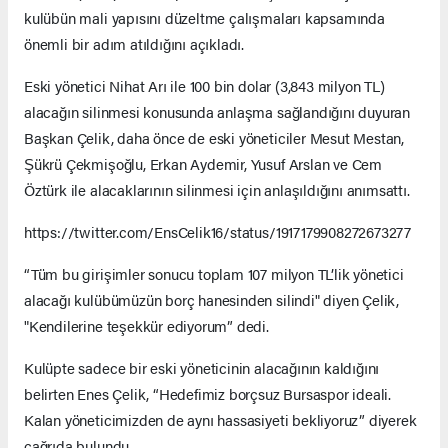
kulübün mali yapısını düzeltme çalışmaları kapsamında
önemli bir adım atıldığını açıkladı.
Eski yönetici Nihat Arı ile 100 bin dolar (3,843 milyon TL)
alacağın silinmesi konusunda anlaşma sağlandığını duyuran
Başkan Çelik, daha önce de eski yöneticiler Mesut Mestan,
Şükrü Çekmişoğlu, Erkan Aydemir, Yusuf Arslan ve Cem
Öztürk ile alacaklarının silinmesi için anlaşıldığını anımsattı.
https://twitter.com/EnsCelik16/status/1917179908272673277
“Tüm bu girişimler sonucu toplam 107 milyon TL’lik yönetici
alacağı kulübümüzün borç hanesinden silindi" diyen Çelik,
"Kendilerine teşekkür ediyorum” dedi.
Kulüpte sadece bir eski yöneticinin alacağının kaldığını
belirten Enes Çelik, “Hedefimiz borçsuz Bursaspor ideali.
Kalan yöneticimizden de aynı hassasiyeti bekliyoruz” diyerek
çağrıda bulundu.