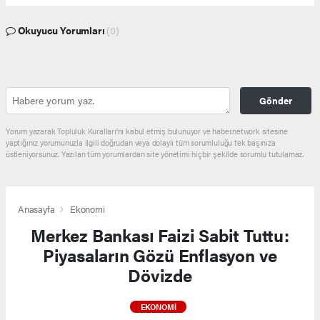
Okuyucu Yorumları
(0)
Gönder
Yorum yazarak Topluluk Kuralları’nı kabul etmiş bulunuyor ve haber.network sitesine
yaptığınız yorumunuzla ilgili doğrudan veya dolaylı tüm sorumluluğu tek başınıza
üstleniyorsunuz. Yazılan tüm yorumlardan site yönetimi hiçbir şekilde sorumlu tutulamaz.
Anasayfa
Ekonomi
Merkez Bankası Faizi Sabit Tuttu:
Piyasaların Gözü Enflasyon ve
Dövizde
EKONOMI