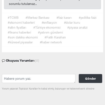
sorumlu tutulamaz...
#TCMB
#Merkez Bankası
#faiz kararı
#politika faizi
#ekonomi haberleri
#enflasyon
#dolar kuru
#altın fiyatları
#Türkiye ekonomisi
#piyasa analizi
#finans haberleri
#yatırım gündemi
#son dakika ekonomi
#Fatih Karahan
#küresel piyasalar
#haber network
Okuyucu Yorumları
(0)
Gönder
Yorum yazarak Topluluk Kuralları’nı kabul etmiş bulunuyor ve haber.network sitesine
yaptığınız yorumunuzla ilgili doğrudan veya dolaylı tüm sorumluluğu tek başınıza
üstleniyorsunuz. Yazılan tüm yorumlardan site yönetimi hiçbir şekilde sorumlu tutulamaz.