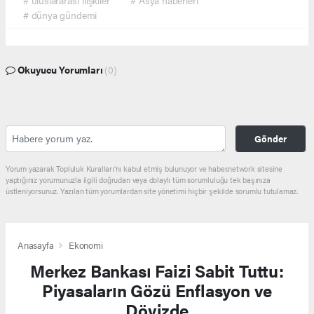
# uluslararası ilişkiler
# Asya haberleri
# dünya gündemi
Okuyucu Yorumları
(0)
Gönder
Yorum yazarak Topluluk Kuralları’nı kabul etmiş bulunuyor ve haber.network sitesine
yaptığınız yorumunuzla ilgili doğrudan veya dolaylı tüm sorumluluğu tek başınıza
üstleniyorsunuz. Yazılan tüm yorumlardan site yönetimi hiçbir şekilde sorumlu tutulamaz.
Anasayfa
Ekonomi
Merkez Bankası Faizi Sabit Tuttu:
Piyasaların Gözü Enflasyon ve
Dövizde