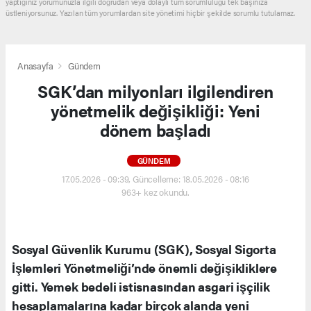
yaptığınız yorumunuzla ilgili doğrudan veya dolaylı tüm sorumluluğu tek başınıza
üstleniyorsunuz. Yazılan tüm yorumlardan site yönetimi hiçbir şekilde sorumlu tutulamaz.
Anasayfa
Gündem
SGK’dan milyonları ilgilendiren
yönetmelik değişikliği: Yeni
dönem başladı
GÜNDEM
17.05.2026 - 09:39, Güncelleme: 18.05.2026 - 08:16
963+ kez okundu.
Sosyal Güvenlik Kurumu (SGK), Sosyal Sigorta
İşlemleri Yönetmeliği’nde önemli değişikliklere
gitti. Yemek bedeli istisnasından asgari işçilik
hesaplamalarına kadar birçok alanda yeni