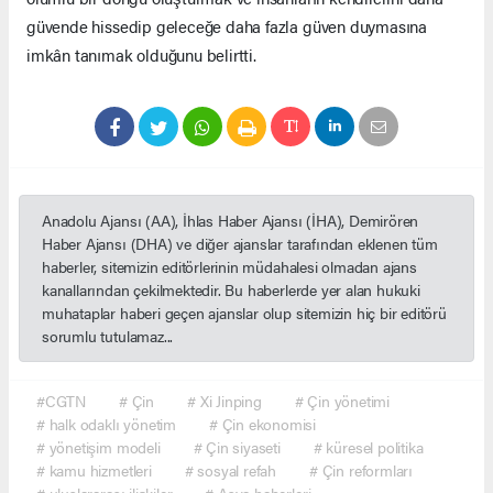
güvende hissedip geleceğe daha fazla güven duymasına
imkân tanımak olduğunu belirtti.
Anadolu Ajansı (AA), İhlas Haber Ajansı (İHA), Demirören
Haber Ajansı (DHA) ve diğer ajanslar tarafından eklenen tüm
haberler, sitemizin editörlerinin müdahalesi olmadan ajans
kanallarından çekilmektedir. Bu haberlerde yer alan hukuki
muhataplar haberi geçen ajanslar olup sitemizin hiç bir editörü
sorumlu tutulamaz...
#CGTN
# Çin
# Xi Jinping
# Çin yönetimi
# halk odaklı yönetim
# Çin ekonomisi
# yönetişim modeli
# Çin siyaseti
# küresel politika
# kamu hizmetleri
# sosyal refah
# Çin reformları