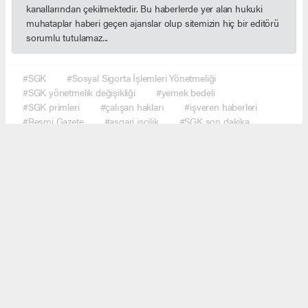
kanallarından çekilmektedir. Bu haberlerde yer alan hukuki
muhataplar haberi geçen ajanslar olup sitemizin hiç bir editörü
sorumlu tutulamaz...
#SGK
#Sosyal Sigorta İşlemleri Yönetmeliği
#SGK yönetmelik değişikliği
#yemek bedeli
#SGK primleri
#çalışan hakları
#işveren haberleri
#Resmi Gazete
#asgari işçilik
#SGK son dakika
#ekonomi haberleri
#çalışma hayatı
#Türkiye gündem
#haber network
Okuyucu Yorumları
(0)
Gönder
Yorum yazarak Topluluk Kuralları’nı kabul etmiş bulunuyor ve haber.network sitesine
yaptığınız yorumunuzla ilgili doğrudan veya dolaylı tüm sorumluluğu tek başınıza