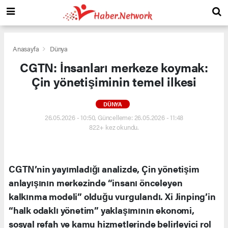
Anasayfa
Dünya
CGTN: İnsanları merkeze koymak:
Çin yönetişiminin temel ilkesi
DÜNYA
26.05.2026 - 10:50, Güncelleme: 26.05.2026 - 11:48
822+ kez okundu.
CGTN’nin yayımladığı analizde, Çin yönetişim
anlayışının merkezinde “insanı önceleyen
kalkınma modeli” olduğu vurgulandı. Xi Jinping’in
“halk odaklı yönetim” yaklaşımının ekonomi,
sosyal refah ve kamu hizmetlerinde belirleyici rol