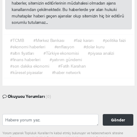
haberler, sitemizin editörlerinin müdahalesi olmadan ajans
kanallarından çekilmektedir. Bu haberlerde yer alan hukuki
muhataplar haberi geçen ajanslar olup sitemizin hiç bir editörü
sorumlu tutulamaz...
#TCMB
#Merkez Bankası
#faiz kararı
#politika faizi
#ekonomi haberleri
#enflasyon
#dolar kuru
#altın fiyatları
#Türkiye ekonomisi
#piyasa analizi
#finans haberleri
#yatırım gündemi
#son dakika ekonomi
#Fatih Karahan
#küresel piyasalar
#haber network
Okuyucu Yorumları
(0)
Gönder
Yorum yazarak Topluluk Kuralları’nı kabul etmiş bulunuyor ve haber.network sitesine