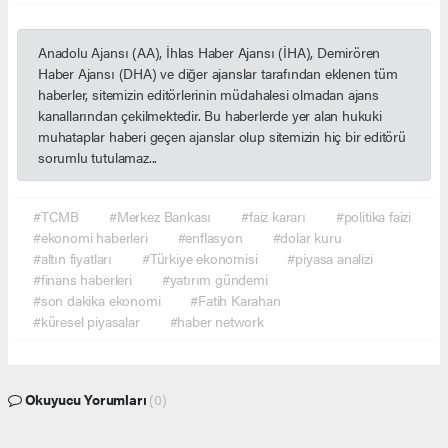
Anadolu Ajansı (AA), İhlas Haber Ajansı (İHA), Demirören
Haber Ajansı (DHA) ve diğer ajanslar tarafından eklenen tüm
haberler, sitemizin editörlerinin müdahalesi olmadan ajans
kanallarından çekilmektedir. Bu haberlerde yer alan hukuki
muhataplar haberi geçen ajanslar olup sitemizin hiç bir editörü
sorumlu tutulamaz...
#TCMB
#Merkez Bankası
#faiz kararı
#politika faizi
#ekonomi haberleri
#enflasyon
#dolar kuru
#altın fiyatları
#Türkiye ekonomisi
#piyasa analizi
#finans haberleri
#yatırım gündemi
#son dakika ekonomi
#Fatih Karahan
#küresel piyasalar
#haber network
Okuyucu Yorumları
(0)