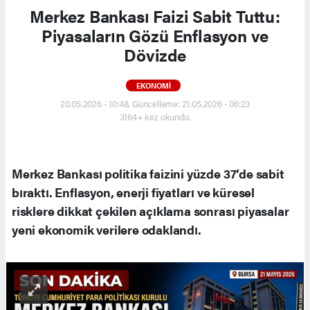
Merkez Bankası Faizi Sabit Tuttu:
Piyasaların Gözü Enflasyon ve
Dövizde
EKONOMI
20.05.2026 - 10:48, Güncelleme: 21.05.2026 - 06:23
3164+ kez okundu.
Merkez Bankası politika faizini yüzde 37’de sabit
bıraktı. Enflasyon, enerji fiyatları ve küresel
risklere dikkat çekilen açıklama sonrası piyasalar
yeni ekonomik verilere odaklandı.