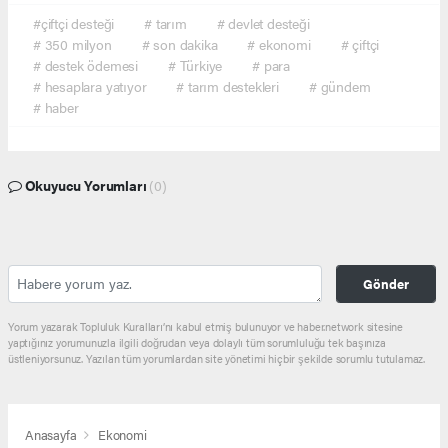
#çiftçi desteği
# tarım
# devlet desteği
# 350 milyon
# son dakika
# ekonomi
# çiftçi
# destek ödemesi
# Türkiye
# para
# hesaplara yatıyor
# tarım destekleri
# gündem
# haber
Okuyucu Yorumları
(0)
Gönder
Yorum yazarak Topluluk Kuralları’nı kabul etmiş bulunuyor ve haber.network sitesine
yaptığınız yorumunuzla ilgili doğrudan veya dolaylı tüm sorumluluğu tek başınıza
üstleniyorsunuz. Yazılan tüm yorumlardan site yönetimi hiçbir şekilde sorumlu tutulamaz.
Anasayfa
Ekonomi