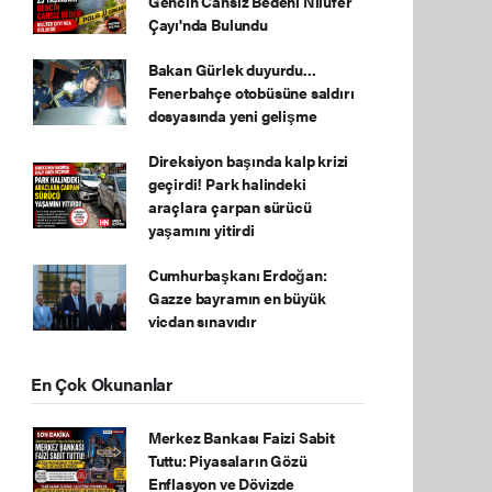
Gencin Cansız Bedeni Nilüfer
Çayı'nda Bulundu
Bakan Gürlek duyurdu...
Fenerbahçe otobüsüne saldırı
dosyasında yeni gelişme
Direksiyon başında kalp krizi
geçirdi! Park halindeki
araçlara çarpan sürücü
yaşamını yitirdi
Cumhurbaşkanı Erdoğan:
Gazze bayramın en büyük
vicdan sınavıdır
En Çok Okunanlar
Merkez Bankası Faizi Sabit
Tuttu: Piyasaların Gözü
Enflasyon ve Dövizde