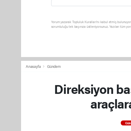
Yorum yazarak Topluluk Kuralları’nı kabul etmiş bulunuyor 
sorumluluğu tek başınıza üstleniyorsunuz. Yazılan tüm yor
Anasayfa
Gündem
Direksiyon baş
araçlar
Gü