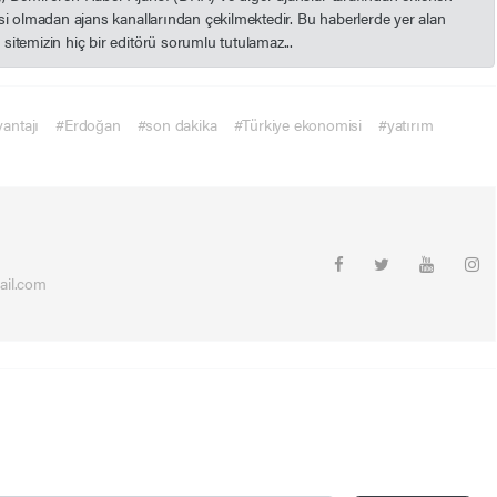
esi olmadan ajans kanallarından çekilmektedir. Bu haberlerde yer alan
itemizin hiç bir editörü sorumlu tutulamaz...
vantajı
#Erdoğan
#son dakika
#Türkiye ekonomisi
#yatırım
ail.com