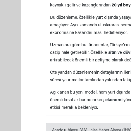
kaynaklı gelir ve kazançlarından
20 yıl bo
Bu düzenleme, özellikle yurt dışında yaşay
amaçlıyor. Aynı zamanda uluslararası serma
ekonomisine kazandırılması hedefleniyor.
Uzmanlara göre bu tür adımlar, Türkiye’nin
cazip hale getirebilir. Özellikle
altın
ve
döv
artırabilecek önemli bir gelişme olarak değe
Öte yandan düzenlemenin detaylarının iler
süresi yatırımcılar tarafından yakından takip
Açıklanan bu yeni model, hem yurt dışında 
önemli fırsatlar barındırırken,
ekonomi
yön
etkisi merakla bekleniyor.
Anadolu Ajansı (AA), İhlas Haber Ajansı (İHA