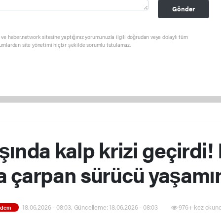
Gönder
ve haber.network sitesine yaptığınız yorumunuzla ilgili doğrudan veya dolaylı tüm
umlardan site yönetimi hiçbir şekilde sorumlu tutulamaz.
ında kalp krizi geçirdi!
a çarpan sürücü yaşamını
18.06.2026 - 08:03, Güncelleme: 18.06.2026 - 08:03
976+ kez okund
ndem