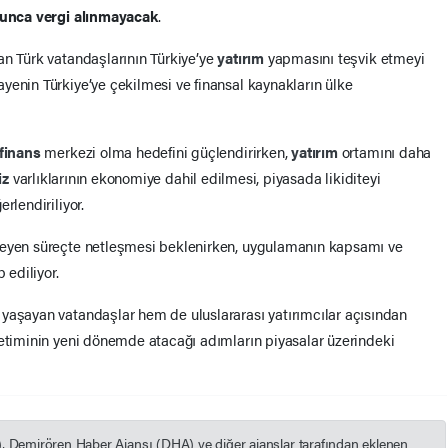
yunca vergi alınmayacak
.
an Türk vatandaşlarının Türkiye’ye
yatırım
yapmasını teşvik etmeyi
yenin Türkiye’ye çekilmesi ve finansal kaynakların ülke
finans
merkezi olma hedefini güçlendirirken,
yatırım
ortamını daha
iz
varlıklarının ekonomiye dahil edilmesi, piyasada likiditeyi
rlendiriliyor.
leyen süreçte netleşmesi beklenirken, uygulamanın kapsamı ve
 ediliyor.
yaşayan vatandaşlar hem de uluslararası yatırımcılar açısından
etiminin yeni dönemde atacağı adımların piyasalar üzerindeki
), Demirören Haber Ajansı (DHA) ve diğer ajanslar tarafından eklenen