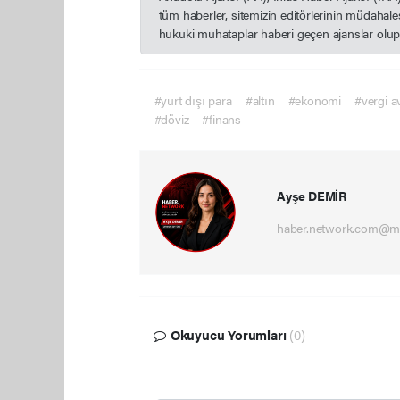
tüm haberler, sitemizin editörlerinin müdahal
hukuki muhataplar haberi geçen ajanslar olup s
#yurt dışı para
#altın
#ekonomi
#vergi a
#döviz
#finans
Ayşe DEMİR
haber.network.com@m
Okuyucu Yorumları
(0)