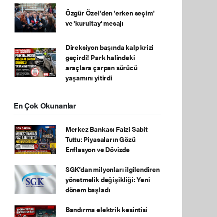
Özgür Özel’den 'erken seçim'
ve 'kurultay' mesajı
Direksiyon başında kalp krizi
geçirdi! Park halindeki
araçlara çarpan sürücü
yaşamını yitirdi
En Çok Okunanlar
Merkez Bankası Faizi Sabit
Tuttu: Piyasaların Gözü
Enflasyon ve Dövizde
SGK’dan milyonları ilgilendiren
yönetmelik değişikliği: Yeni
dönem başladı
Bandırma elektrik kesintisi