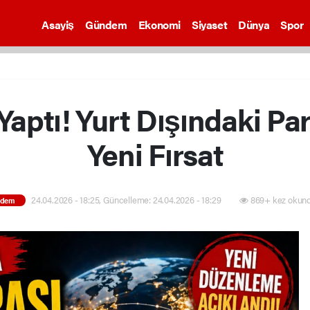
Asayiş
Gündem
Ekonomi
Siyaset
Dünya
Spor
Yaptı! Yurt Dışındaki Para
Yeni Fırsat
24.04.2026 - 18:25, Güncelleme: 24.04.2026 - 18:29
869+ kez okund
ndem