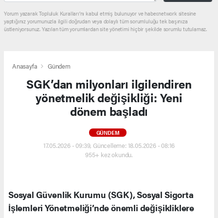
Yorum yazarak Topluluk Kuralları’nı kabul etmiş bulunuyor ve haber.network sitesine
yaptığınız yorumunuzla ilgili doğrudan veya dolaylı tüm sorumluluğu tek başınıza
üstleniyorsunuz. Yazılan tüm yorumlardan site yönetimi hiçbir şekilde sorumlu tutulamaz.
Anasayfa
Gündem
SGK’dan milyonları ilgilendiren
yönetmelik değişikliği: Yeni
dönem başladı
GÜNDEM
17.05.2026 - 09:39, Güncelleme: 18.05.2026 - 08:16
955+ kez okundu.
Sosyal Güvenlik Kurumu (SGK), Sosyal Sigorta
İşlemleri Yönetmeliği’nde önemli değişikliklere