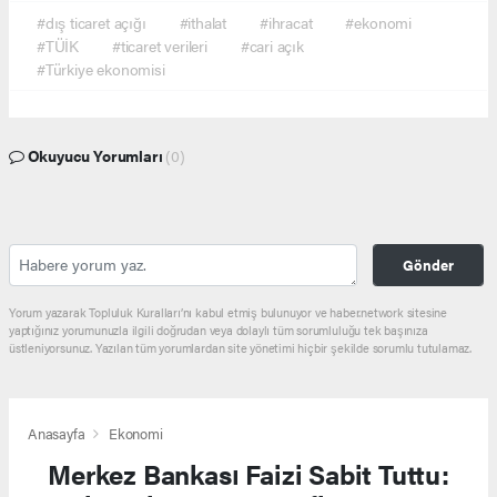
#dış ticaret açığı
#ithalat
#ihracat
#ekonomi
#TÜİK
#ticaret verileri
#cari açık
#Türkiye ekonomisi
Okuyucu Yorumları
(0)
Gönder
Yorum yazarak Topluluk Kuralları’nı kabul etmiş bulunuyor ve haber.network sitesine
yaptığınız yorumunuzla ilgili doğrudan veya dolaylı tüm sorumluluğu tek başınıza
üstleniyorsunuz. Yazılan tüm yorumlardan site yönetimi hiçbir şekilde sorumlu tutulamaz.
Anasayfa
Ekonomi
Merkez Bankası Faizi Sabit Tuttu: