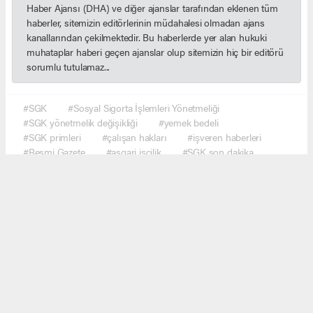
Haber Ajansı (DHA) ve diğer ajanslar tarafından eklenen tüm
haberler, sitemizin editörlerinin müdahalesi olmadan ajans
kanallarından çekilmektedir. Bu haberlerde yer alan hukuki
muhataplar haberi geçen ajanslar olup sitemizin hiç bir editörü
sorumlu tutulamaz...
#SGK
#Sosyal Sigorta İşlemleri Yönetmeliği
#SGK yönetmelik değişikliği
#yemek bedeli
#SGK primleri
#çalışan hakları
#işveren haberleri
#Resmi Gazete
#asgari işçilik
#SGK son dakika
#ekonomi haberleri
#çalışma hayatı
#Türkiye gündem
#haber network
Okuyucu Yorumları
(0)
Gönder