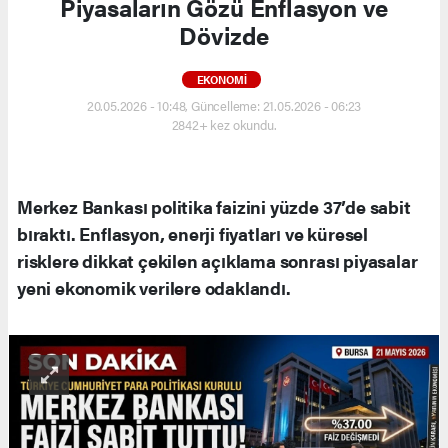
Piyasaların Gözü Enflasyon ve
Dövizde
EKONOMI
20.05.2026 - 10:48, Güncelleme: 21.05.2026 - 06:23
2842+ kez okundu.
Merkez Bankası politika faizini yüzde 37’de sabit
bıraktı. Enflasyon, enerji fiyatları ve küresel
risklere dikkat çekilen açıklama sonrası piyasalar
yeni ekonomik verilere odaklandı.