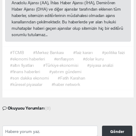
Anadolu Ajansı (AA), İhlas Haber Ajansı (İHA), Demirören
Haber Ajansı (DHA) ve diğer ajanslar tarafından eklenen tüm
haberler, sitemizin editörlerinin müdahalesi olmadan ajans
kanallarından çekilmektedir. Bu haberlerde yer alan hukuki
muhataplar haberi geçen ajanslar olup sitemizin hiç bir editörü
sorumlu tutulamaz...
#TCMB
#Merkez Bankası
#faiz kararı
#politika faizi
#ekonomi haberleri
#enflasyon
#dolar kuru
#altın fiyatları
#Türkiye ekonomisi
#piyasa analizi
#finans haberleri
#yatırım gündemi
#son dakika ekonomi
#Fatih Karahan
#küresel piyasalar
#haber network
Okuyucu Yorumları
(0)
Gönder