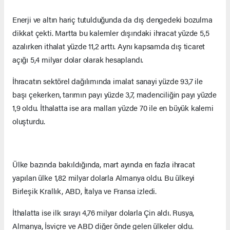
Enerji ve altın hariç tutulduğunda da dış dengedeki bozulma
dikkat çekti. Martta bu kalemler dışındaki ihracat yüzde 5,5
azalırken ithalat yüzde 11,2 arttı. Aynı kapsamda dış ticaret
açığı 5,4 milyar dolar olarak hesaplandı.
İhracatın sektörel dağılımında imalat sanayi yüzde 93,7 ile
başı çekerken, tarımın payı yüzde 3,7, madenciliğin payı yüzde
1,9 oldu. İthalatta ise ara malları yüzde 70 ile en büyük kalemi
oluşturdu.
Ülke bazında bakıldığında, mart ayında en fazla ihracat
yapılan ülke 1,82 milyar dolarla Almanya oldu. Bu ülkeyi
Birleşik Krallık, ABD, İtalya ve Fransa izledi.
İthalatta ise ilk sırayı 4,76 milyar dolarla Çin aldı. Rusya,
Almanya, İsviçre ve ABD diğer önde gelen ülkeler oldu.