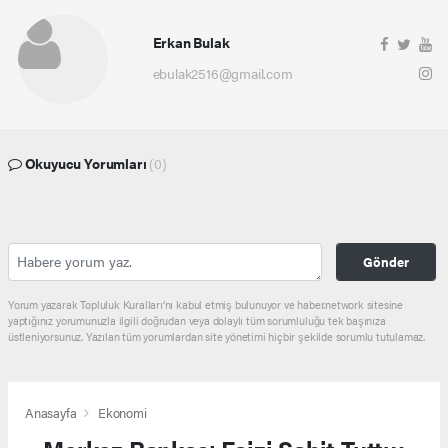
Erkan Bulak
ebulak2516@gmail.com
Okuyucu Yorumları
(0)
Gönder
Yorum yazarak Topluluk Kuralları’nı kabul etmiş bulunuyor ve haber.network sitesine
yaptığınız yorumunuzla ilgili doğrudan veya dolaylı tüm sorumluluğu tek başınıza
üstleniyorsunuz. Yazılan tüm yorumlardan site yönetimi hiçbir şekilde sorumlu tutulamaz.
Anasayfa
Ekonomi