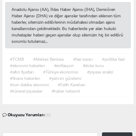
Anadolu Ajansı (AA), İhlas Haber Ajansı (İHA), Demirören
Haber Ajansı (DHA) ve diğer ajanslar tarafından eklenen tüm
haberler, sitemizin editörlerinin müdahalesi olmadan ajans
kanallarından çekilmektedir. Bu haberlerde yer alan hukuki
muhataplar haberi geçen ajanslar olup sitemizin hiç bir editörü
sorumlu tutulamaz...
#TCMB
#Merkez Bankası
#faiz kararı
#politika faizi
#ekonomi haberleri
#enflasyon
#dolar kuru
#altın fiyatları
#Türkiye ekonomisi
#piyasa analizi
#finans haberleri
#yatırım gündemi
#son dakika ekonomi
#Fatih Karahan
#küresel piyasalar
#haber network
Okuyucu Yorumları
(0)