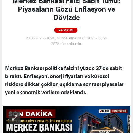
Merkez Bankası Faizi Sabit Tuttu:
Piyasaların Gözü Enflasyon ve
Dövizde
EKONOMI
20.05.2026 - 10:48, Güncelleme: 21.05.2026 - 06:23
2872+ kez okundu.
Merkez Bankası politika faizini yüzde 37’de sabit
bıraktı. Enflasyon, enerji fiyatları ve küresel
risklere dikkat çekilen açıklama sonrası piyasalar
yeni ekonomik verilere odaklandı.