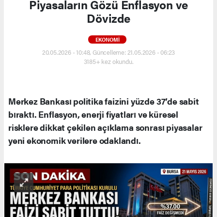
Piyasaların Gözü Enflasyon ve
Dövizde
EKONOMI
20.05.2026 - 10:48, Güncelleme: 21.05.2026 - 06:23
3185+ kez okundu.
Merkez Bankası politika faizini yüzde 37’de sabit
bıraktı. Enflasyon, enerji fiyatları ve küresel
risklere dikkat çekilen açıklama sonrası piyasalar
yeni ekonomik verilere odaklandı.