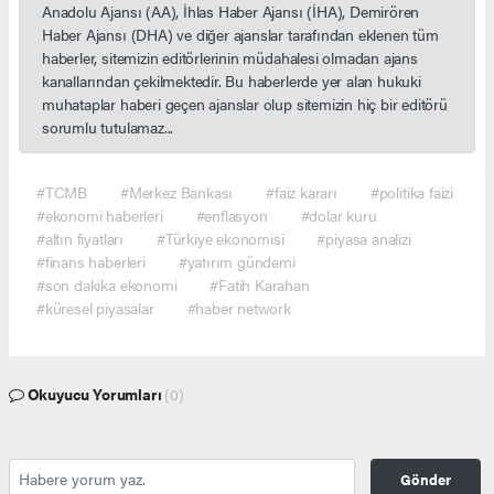
Anadolu Ajansı (AA), İhlas Haber Ajansı (İHA), Demirören
Haber Ajansı (DHA) ve diğer ajanslar tarafından eklenen tüm
haberler, sitemizin editörlerinin müdahalesi olmadan ajans
kanallarından çekilmektedir. Bu haberlerde yer alan hukuki
muhataplar haberi geçen ajanslar olup sitemizin hiç bir editörü
sorumlu tutulamaz...
#TCMB
#Merkez Bankası
#faiz kararı
#politika faizi
#ekonomi haberleri
#enflasyon
#dolar kuru
#altın fiyatları
#Türkiye ekonomisi
#piyasa analizi
#finans haberleri
#yatırım gündemi
#son dakika ekonomi
#Fatih Karahan
#küresel piyasalar
#haber network
Okuyucu Yorumları
(0)
Gönder