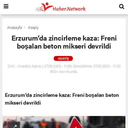
Anasayfa
Asayiş
Erzurum’da zincirleme kaza: Freni
boşalan beton mikseri devrildi
ASAYIŞ
(AA) - Anadolu Ajansı | 27.05.2025 - 11:09, Güncelleme: 27.05.2025 - 11:25
802+ kez okundu.
Erzurum’da zincirleme kaza: Freni boşalan beton
mikseri devrildi