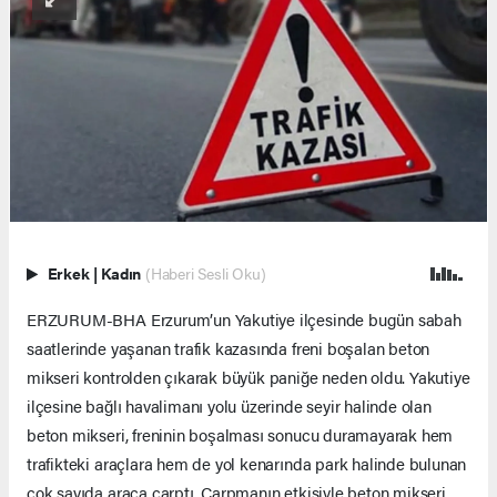
Erkek
|
Kadın
(Haberi Sesli Oku)
ERZURUM-BHA Erzurum’un Yakutiye ilçesinde bugün sabah
saatlerinde yaşanan trafik kazasında freni boşalan beton
mikseri kontrolden çıkarak büyük paniğe neden oldu. Yakutiye
ilçesine bağlı havalimanı yolu üzerinde seyir halinde olan
beton mikseri, freninin boşalması sonucu duramayarak hem
trafikteki araçlara hem de yol kenarında park halinde bulunan
çok sayıda araca çarptı. Çarpmanın etkisiyle beton mikseri