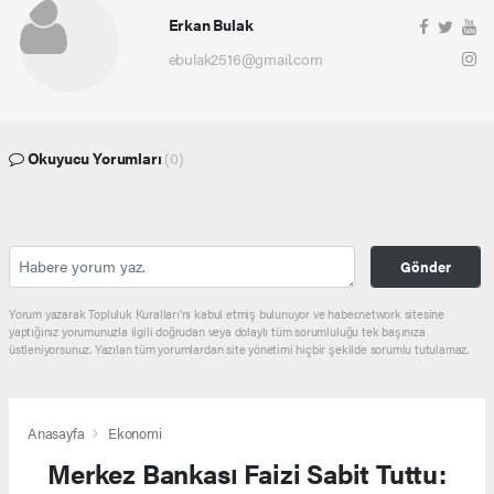
Erkan Bulak
ebulak2516@gmail.com
Okuyucu Yorumları
(0)
Gönder
Yorum yazarak Topluluk Kuralları’nı kabul etmiş bulunuyor ve haber.network sitesine
yaptığınız yorumunuzla ilgili doğrudan veya dolaylı tüm sorumluluğu tek başınıza
üstleniyorsunuz. Yazılan tüm yorumlardan site yönetimi hiçbir şekilde sorumlu tutulamaz.
Anasayfa
Ekonomi
Merkez Bankası Faizi Sabit Tuttu: