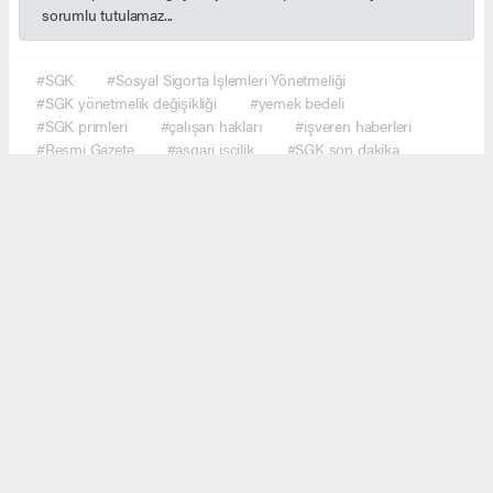
sorumlu tutulamaz...
#SGK
#Sosyal Sigorta İşlemleri Yönetmeliği
#SGK yönetmelik değişikliği
#yemek bedeli
#SGK primleri
#çalışan hakları
#işveren haberleri
#Resmi Gazete
#asgari işçilik
#SGK son dakika
#ekonomi haberleri
#çalışma hayatı
#Türkiye gündem
#haber network
Okuyucu Yorumları
(0)
Gönder
Yorum yazarak Topluluk Kuralları’nı kabul etmiş bulunuyor ve haber.network sitesine
yaptığınız yorumunuzla ilgili doğrudan veya dolaylı tüm sorumluluğu tek başınıza
üstleniyorsunuz. Yazılan tüm yorumlardan site yönetimi hiçbir şekilde sorumlu tutulamaz.