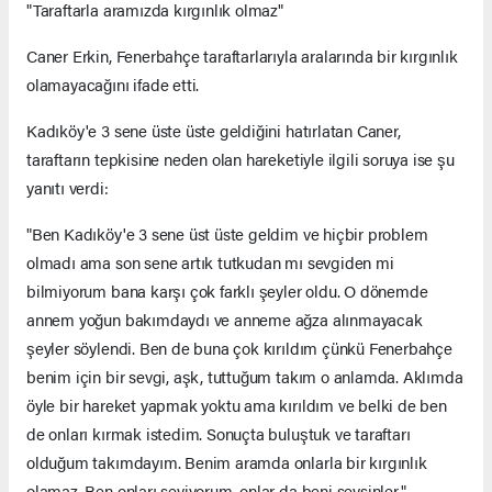
"Taraftarla aramızda kırgınlık olmaz"
Caner Erkin, Fenerbahçe taraftarlarıyla aralarında bir kırgınlık
olamayacağını ifade etti.
Kadıköy'e 3 sene üste üste geldiğini hatırlatan Caner,
taraftarın tepkisine neden olan hareketiyle ilgili soruya ise şu
yanıtı verdi:
"Ben Kadıköy'e 3 sene üst üste geldim ve hiçbir problem
olmadı ama son sene artık tutkudan mı sevgiden mi
bilmiyorum bana karşı çok farklı şeyler oldu. O dönemde
annem yoğun bakımdaydı ve anneme ağza alınmayacak
şeyler söylendi. Ben de buna çok kırıldım çünkü Fenerbahçe
benim için bir sevgi, aşk, tuttuğum takım o anlamda. Aklımda
öyle bir hareket yapmak yoktu ama kırıldım ve belki de ben
de onları kırmak istedim. Sonuçta buluştuk ve taraftarı
olduğum takımdayım. Benim aramda onlarla bir kırgınlık
olamaz. Ben onları seviyorum, onlar da beni sevsinler."