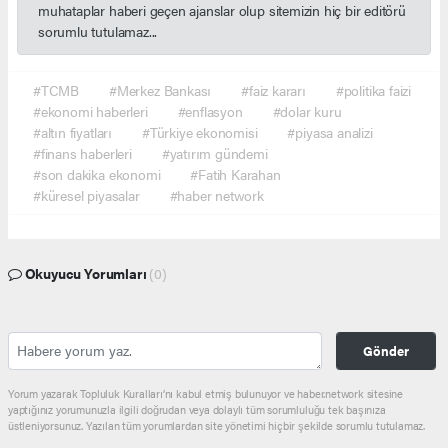
muhataplar haberi geçen ajanslar olup sitemizin hiç bir editörü
sorumlu tutulamaz...
#TCMB
#Merkez Bankası
#faiz kararı
#politika faizi
#ekonomi haberleri
#enflasyon
#dolar kuru
#altın fiyatları
#Türkiye ekonomisi
#piyasa analizi
#finans haberleri
#yatırım gündemi
#son dakika ekonomi
#Fatih Karahan
#küresel piyasalar
#haber network
Okuyucu Yorumları
(0)
Gönder
Yorum yazarak Topluluk Kuralları’nı kabul etmiş bulunuyor ve haber.network sitesine
yaptığınız yorumunuzla ilgili doğrudan veya dolaylı tüm sorumluluğu tek başınıza
üstleniyorsunuz. Yazılan tüm yorumlardan site yönetimi hiçbir şekilde sorumlu tutulamaz.