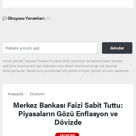
Okuyucu Yorumları
(0)
Gönder
Yorum yazarak Topluluk Kuralları’nı kabul etmiş bulunuyor ve haber.network sitesine
yaptığınız yorumunuzla ilgili doğrudan veya dolaylı tüm sorumluluğu tek başınıza
üstleniyorsunuz. Yazılan tüm yorumlardan site yönetimi hiçbir şekilde sorumlu tutulamaz.
Anasayfa
Ekonomi
Merkez Bankası Faizi Sabit Tuttu:
Piyasaların Gözü Enflasyon ve
Dövizde
EKONOMI