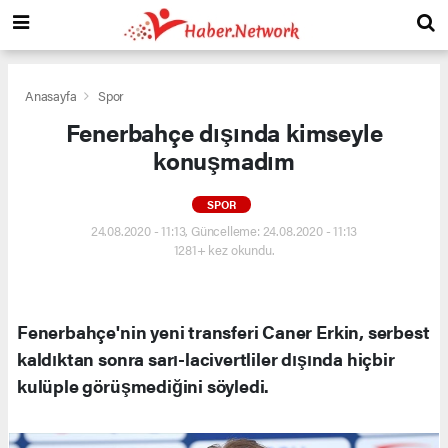
Anasayfa
Spor
Fenerbahçe dışında kimseyle
konuşmadım
SPOR
24.08.2020 - 11:13, Güncelleme: 24.08.2020 - 11:13
1281+ kez okundu.
Fenerbahçe'nin yeni transferi Caner Erkin, serbest
kaldıktan sonra sarı-lacivertliler dışında hiçbir
kulüple görüşmediğini söyledi.