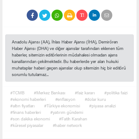
Anadolu Ajansı (AA), İhlas Haber Ajansı (İHA), Demirören
Haber Ajansı (DHA) ve diğer ajanslar tarafından eklenen tüm
haberler, sitemizin editörlerinin müdahalesi olmadan ajans
kanallarından çekilmektedir. Bu haberlerde yer alan hukuki
muhataplar haberi geçen ajanslar olup sitemizin hiç bir editörü
sorumlu tutulamaz...
#TCMB
#Merkez Bankası
#faiz kararı
#politika faizi
#ekonomi haberleri
#enflasyon
#dolar kuru
#altın fiyatları
#Türkiye ekonomisi
#piyasa analizi
#finans haberleri
#yatırım gündemi
#son dakika ekonomi
#Fatih Karahan
#küresel piyasalar
#haber network