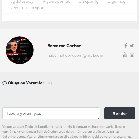
#galatasaray
# şampiyonluk
# süper lig
# gs maçı
# son dakika spor
Ramazan Canbaz
haber.network.com@mail.com
Okuyucu Yorumları
(0)
Gönder
Yorum yazarak Topluluk Kuralları’nı kabul etmiş bulunuyor ve haber.network sitesine
yaptığınız yorumunuzla ilgili doğrudan veya dolaylı tüm sorumluluğu tek başınıza
üstleniyorsunuz. Yazılan tüm yorumlardan site yönetimi hiçbir şekilde sorumlu tutulamaz.