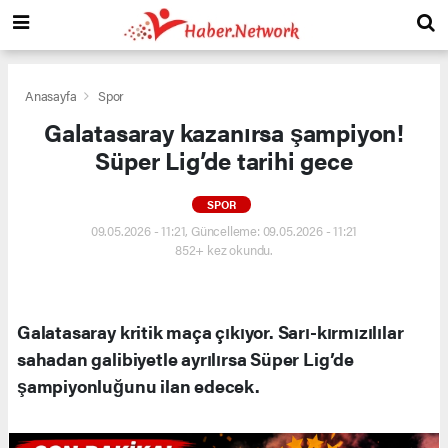
Anasayfa
Spor
Galatasaray kazanırsa şampiyon!
Süper Lig’de tarihi gece
SPOR
09.05.2026 - 11:21, Güncelleme: 09.05.2026 - 11:21
852+ kez okundu.
Galatasaray kritik maça çıkıyor. Sarı-kırmızılılar
sahadan galibiyetle ayrılırsa Süper Lig’de
şampiyonluğunu ilan edecek.