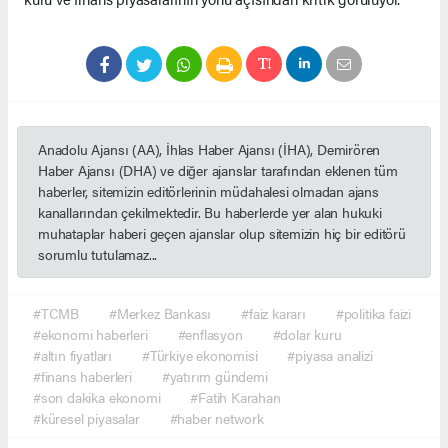
Anadolu Ajansı (AA), İhlas Haber Ajansı (İHA), Demirören
Haber Ajansı (DHA) ve diğer ajanslar tarafından eklenen tüm
haberler, sitemizin editörlerinin müdahalesi olmadan ajans
kanallarından çekilmektedir. Bu haberlerde yer alan hukuki
muhataplar haberi geçen ajanslar olup sitemizin hiç bir editörü
sorumlu tutulamaz...
#TCMB
#Merkez Bankası
#faiz kararı
#politika faizi
#ekonomi haberleri
#enflasyon
#dolar kuru
#altın fiyatları
#Türkiye ekonomisi
#piyasa analizi
#finans haberleri
#yatırım gündemi
#son dakika ekonomi
#Fatih Karahan
#küresel piyasalar
#haber network