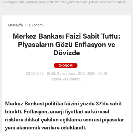
üstleniyorsunuz. Yazılan tüm yorumlardan site yönetimi hiçbir şekilde sorumlu tutulamaz.
Anasayfa
Ekonomi
Merkez Bankası Faizi Sabit Tuttu:
Piyasaların Gözü Enflasyon ve
Dövizde
EKONOMI
20.05.2026 - 10:48, Güncelleme: 21.05.2026 - 06:23
3293+ kez okundu.
Merkez Bankası politika faizini yüzde 37’de sabit
bıraktı. Enflasyon, enerji fiyatları ve küresel
risklere dikkat çekilen açıklama sonrası piyasalar
yeni ekonomik verilere odaklandı.