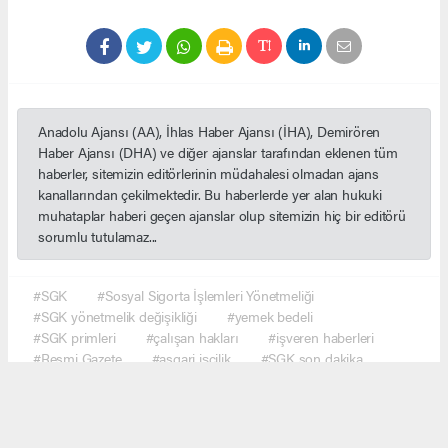
Anadolu Ajansı (AA), İhlas Haber Ajansı (İHA), Demirören
Haber Ajansı (DHA) ve diğer ajanslar tarafından eklenen tüm
haberler, sitemizin editörlerinin müdahalesi olmadan ajans
kanallarından çekilmektedir. Bu haberlerde yer alan hukuki
muhataplar haberi geçen ajanslar olup sitemizin hiç bir editörü
sorumlu tutulamaz...
#SGK
#Sosyal Sigorta İşlemleri Yönetmeliği
#SGK yönetmelik değişikliği
#yemek bedeli
#SGK primleri
#çalışan hakları
#işveren haberleri
#Resmi Gazete
#asgari işçilik
#SGK son dakika
#ekonomi haberleri
#çalışma hayatı
#Türkiye gündem
#haber network