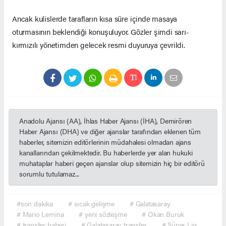
Ancak kulislerde tarafların kısa süre içinde masaya
oturmasının beklendiği konuşuluyor. Gözler şimdi sarı-
kırmızılı yönetimden gelecek resmi duyuruya çevrildi.
Anadolu Ajansı (AA), İhlas Haber Ajansı (İHA), Demirören
Haber Ajansı (DHA) ve diğer ajanslar tarafından eklenen tüm
haberler, sitemizin editörlerinin müdahalesi olmadan ajans
kanallarından çekilmektedir. Bu haberlerde yer alan hukuki
muhataplar haberi geçen ajanslar olup sitemizin hiç bir editörü
sorumlu tutulamaz...
#son dakika
# sıcak gelişme
# Galatasaray
# Mario Lemina
# yeni sözleşme
# Okan Buruk
# transfer haberi
# Galatasaray transfer
# Süper Lig