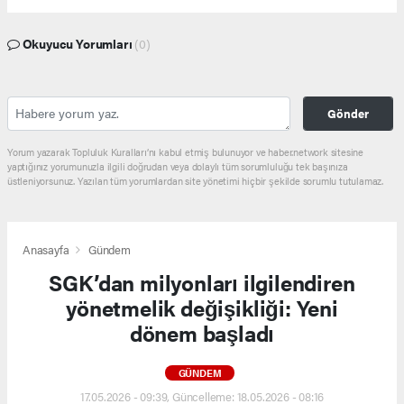
Okuyucu Yorumları
(0)
Gönder
Yorum yazarak Topluluk Kuralları’nı kabul etmiş bulunuyor ve haber.network sitesine
yaptığınız yorumunuzla ilgili doğrudan veya dolaylı tüm sorumluluğu tek başınıza
üstleniyorsunuz. Yazılan tüm yorumlardan site yönetimi hiçbir şekilde sorumlu tutulamaz.
Anasayfa
Gündem
SGK’dan milyonları ilgilendiren
yönetmelik değişikliği: Yeni
dönem başladı
GÜNDEM
17.05.2026 - 09:39, Güncelleme: 18.05.2026 - 08:16