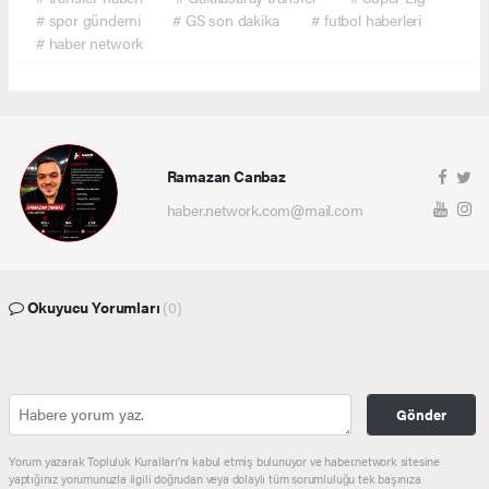
# spor gündemi
# GS son dakika
# futbol haberleri
# haber network
Ramazan Canbaz
haber.network.com@mail.com
Okuyucu Yorumları
(0)
Gönder
Yorum yazarak Topluluk Kuralları’nı kabul etmiş bulunuyor ve haber.network sitesine
yaptığınız yorumunuzla ilgili doğrudan veya dolaylı tüm sorumluluğu tek başınıza