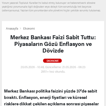
Yorum yazarak Topluluk Kuralları’nı kabul etmiş bulunuyor ve haber.network sitesine
yaptığınız yorumunuzla ilgili doğrudan veya dolaylı tüm sorumluluğu tek başınıza
üstleniyorsunuz. Yazılan tüm yorumlardan site yönetimi hiçbir şekilde sorumlu tutulamaz.
Anasayfa
Ekonomi
Merkez Bankası Faizi Sabit Tuttu:
Piyasaların Gözü Enflasyon ve
Dövizde
EKONOMI
20.05.2026 - 10:48, Güncelleme: 21.05.2026 - 06:23
2951+ kez okundu.
Merkez Bankası politika faizini yüzde 37’de sabit
bıraktı. Enflasyon, enerji fiyatları ve küresel
risklere dikkat çekilen açıklama sonrası piyasalar