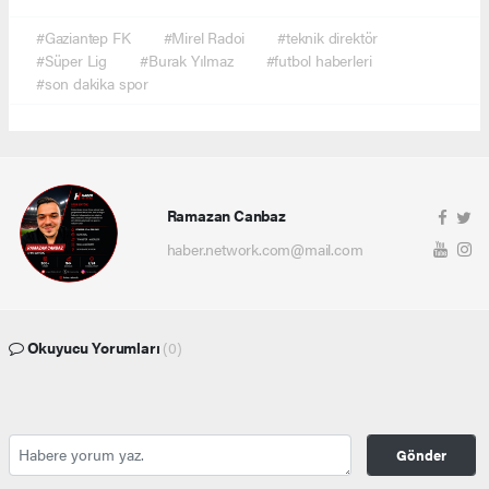
#Gaziantep FK
#Mirel Radoi
#teknik direktör
#Süper Lig
#Burak Yılmaz
#futbol haberleri
#son dakika spor
Ramazan Canbaz
haber.network.com@mail.com
Okuyucu Yorumları
(0)
Gönder