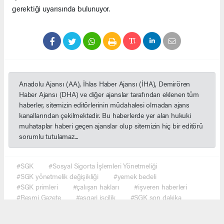
gerektiği uyarısında bulunuyor.
Anadolu Ajansı (AA), İhlas Haber Ajansı (İHA), Demirören
Haber Ajansı (DHA) ve diğer ajanslar tarafından eklenen tüm
haberler, sitemizin editörlerinin müdahalesi olmadan ajans
kanallarından çekilmektedir. Bu haberlerde yer alan hukuki
muhataplar haberi geçen ajanslar olup sitemizin hiç bir editörü
sorumlu tutulamaz...
#SGK
#Sosyal Sigorta İşlemleri Yönetmeliği
#SGK yönetmelik değişikliği
#yemek bedeli
#SGK primleri
#çalışan hakları
#işveren haberleri
#Resmi Gazete
#asgari işçilik
#SGK son dakika
#ekonomi haberleri
#çalışma hayatı
#Türkiye gündem
#haber network