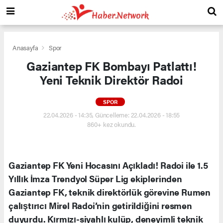
Anasayfa
Spor
Gaziantep FK Bombayı Patlattı!
Yeni Teknik Direktör Radoi
SPOR
22.04.2026 - 14:35, Güncelleme: 22.04.2026 - 18:55
860+ kez okundu.
Gaziantep FK Yeni Hocasını Açıkladı! Radoi ile 1.5
Yıllık İmza Trendyol Süper Lig ekiplerinden
Gaziantep FK, teknik direktörlük görevine Rumen
çalıştırıcı Mirel Radoi’nin getirildiğini resmen
duyurdu. Kırmızı-siyahlı kulüp, deneyimli teknik