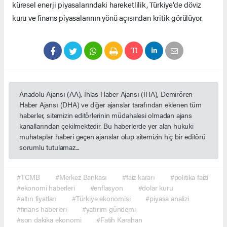
küresel enerji piyasalarındaki hareketlilik, Türkiye’de döviz
kuru ve finans piyasalarının yönü açısından kritik görülüyor.
Anadolu Ajansı (AA), İhlas Haber Ajansı (İHA), Demirören
Haber Ajansı (DHA) ve diğer ajanslar tarafından eklenen tüm
haberler, sitemizin editörlerinin müdahalesi olmadan ajans
kanallarından çekilmektedir. Bu haberlerde yer alan hukuki
muhataplar haberi geçen ajanslar olup sitemizin hiç bir editörü
sorumlu tutulamaz...
#TCMB
#Merkez Bankası
#faiz kararı
#politika faizi
#ekonomi haberleri
#enflasyon
#dolar kuru
#altın fiyatları
#Türkiye ekonomisi
#piyasa analizi
#finans haberleri
#yatırım gündemi
#son dakika ekonomi
#Fatih Karahan