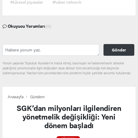
#küresel piyasalar
#haber network
Okuyucu Yorumları
(0)
Gönder
Yorum yazarak Topluluk Kuralları’nı kabul etmiş bulunuyor ve haber.network sitesine
yaptığınız yorumunuzla ilgili doğrudan veya dolaylı tüm sorumluluğu tek başınıza
üstleniyorsunuz. Yazılan tüm yorumlardan site yönetimi hiçbir şekilde sorumlu tutulamaz.
Anasayfa
Gündem
SGK’dan milyonları ilgilendiren
yönetmelik değişikliği: Yeni
dönem başladı