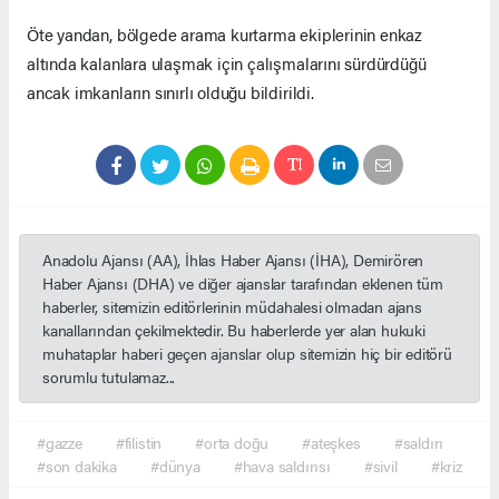
Öte yandan, bölgede arama kurtarma ekiplerinin enkaz
altında kalanlara ulaşmak için çalışmalarını sürdürdüğü
ancak imkanların sınırlı olduğu bildirildi.
Anadolu Ajansı (AA), İhlas Haber Ajansı (İHA), Demirören
Haber Ajansı (DHA) ve diğer ajanslar tarafından eklenen tüm
haberler, sitemizin editörlerinin müdahalesi olmadan ajans
kanallarından çekilmektedir. Bu haberlerde yer alan hukuki
muhataplar haberi geçen ajanslar olup sitemizin hiç bir editörü
sorumlu tutulamaz...
#gazze
#filistin
#orta doğu
#ateşkes
#saldırı
#son dakika
#dünya
#hava saldırısı
#sivil
#kriz