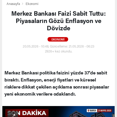
Anasayfa
Ekonomi
Merkez Bankası Faizi Sabit Tuttu:
Piyasaların Gözü Enflasyon ve
Dövizde
EKONOMI
20.05.2026 - 10:48, Güncelleme: 21.05.2026 - 06:23
2926+ kez okundu.
Merkez Bankası politika faizini yüzde 37’de sabit
bıraktı. Enflasyon, enerji fiyatları ve küresel
risklere dikkat çekilen açıklama sonrası piyasalar
yeni ekonomik verilere odaklandı.