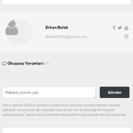
Erkan Bulak
ebulak2516@gmail.com
Okuyucu Yorumları
(0)
Gönder
Yorum yazarak Topluluk Kuralları’nı kabul etmiş bulunuyor ve haber.network sitesine
yaptığınız yorumunuzla ilgili doğrudan veya dolaylı tüm sorumluluğu tek başınıza
üstleniyorsunuz. Yazılan tüm yorumlardan site yönetimi hiçbir şekilde sorumlu tutulamaz.