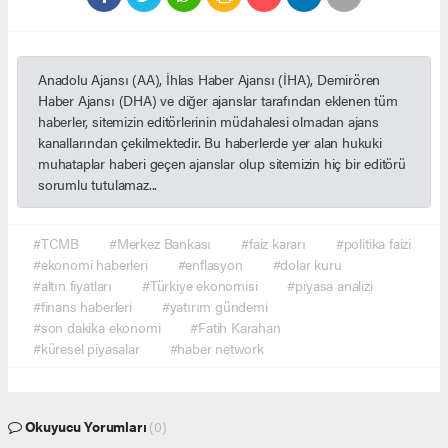
Anadolu Ajansı (AA), İhlas Haber Ajansı (İHA), Demirören
Haber Ajansı (DHA) ve diğer ajanslar tarafından eklenen tüm
haberler, sitemizin editörlerinin müdahalesi olmadan ajans
kanallarından çekilmektedir. Bu haberlerde yer alan hukuki
muhataplar haberi geçen ajanslar olup sitemizin hiç bir editörü
sorumlu tutulamaz...
#TCMB
#Merkez Bankası
#faiz kararı
#politika faizi
#ekonomi haberleri
#enflasyon
#dolar kuru
#altın fiyatları
#Türkiye ekonomisi
#piyasa analizi
#finans haberleri
#yatırım gündemi
#son dakika ekonomi
#Fatih Karahan
#küresel piyasalar
#haber network
Okuyucu Yorumları
(0)