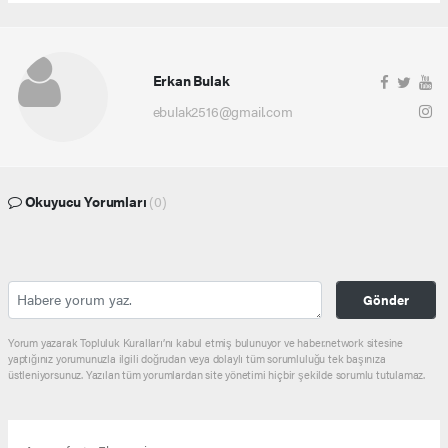
Erkan Bulak
ebulak2516@gmail.com
Okuyucu Yorumları
(0)
Gönder
Yorum yazarak Topluluk Kuralları’nı kabul etmiş bulunuyor ve haber.network sitesine
yaptığınız yorumunuzla ilgili doğrudan veya dolaylı tüm sorumluluğu tek başınıza
üstleniyorsunuz. Yazılan tüm yorumlardan site yönetimi hiçbir şekilde sorumlu tutulamaz.