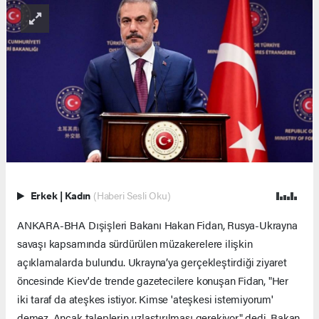
Erkek
|
Kadın
(Haberi Sesli Oku)
ANKARA-BHA Dışişleri Bakanı Hakan Fidan, Rusya-Ukrayna
savaşı kapsamında sürdürülen müzakerelere ilişkin
açıklamalarda bulundu. Ukrayna’ya gerçekleştirdiği ziyaret
öncesinde Kiev'de trende gazetecilere konuşan Fidan, "Her
iki taraf da ateşkes istiyor. Kimse 'ateşkesi istemiyorum'
demez. Ancak taleplerin uzlaştırılması gerekiyor" dedi. Bakan