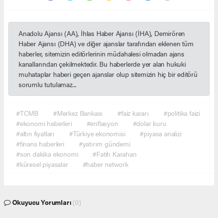
Anadolu Ajansı (AA), İhlas Haber Ajansı (İHA), Demirören
Haber Ajansı (DHA) ve diğer ajanslar tarafından eklenen tüm
haberler, sitemizin editörlerinin müdahalesi olmadan ajans
kanallarından çekilmektedir. Bu haberlerde yer alan hukuki
muhataplar haberi geçen ajanslar olup sitemizin hiç bir editörü
sorumlu tutulamaz...
#TCMB
#Merkez Bankası
#faiz kararı
#politika faizi
#ekonomi haberleri
#enflasyon
#dolar kuru
#altın fiyatları
#Türkiye ekonomisi
#piyasa analizi
#finans haberleri
#yatırım gündemi
#son dakika ekonomi
#Fatih Karahan
#küresel piyasalar
#haber network
Okuyucu Yorumları
(0)