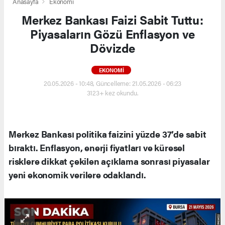
Anasayfa
Ekonomi
Merkez Bankası Faizi Sabit Tuttu:
Piyasaların Gözü Enflasyon ve
Dövizde
EKONOMI
20.05.2026 - 10:48, Güncelleme: 21.05.2026 - 06:23
3123+ kez okundu.
Merkez Bankası politika faizini yüzde 37’de sabit
bıraktı. Enflasyon, enerji fiyatları ve küresel
risklere dikkat çekilen açıklama sonrası piyasalar
yeni ekonomik verilere odaklandı.