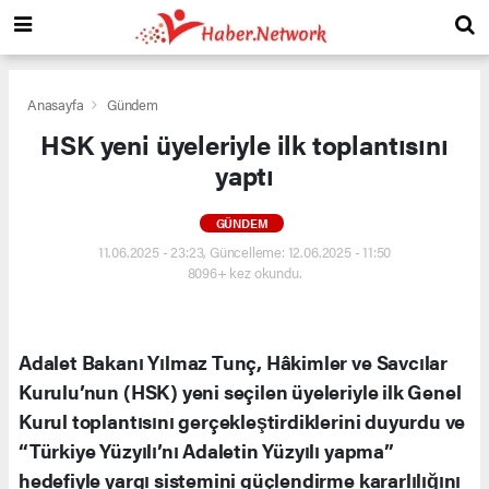
Anasayfa
Gündem
HSK yeni üyeleriyle ilk toplantısını
yaptı
GÜNDEM
11.06.2025 - 23:23, Güncelleme: 12.06.2025 - 11:50
8096+ kez okundu.
Adalet Bakanı Yılmaz Tunç, Hâkimler ve Savcılar
Kurulu’nun (HSK) yeni seçilen üyeleriyle ilk Genel
Kurul toplantısını gerçekleştirdiklerini duyurdu ve
“Türkiye Yüzyılı’nı Adaletin Yüzyılı yapma”
hedefiyle yargı sistemini güçlendirme kararlılığını