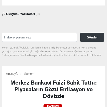
Okuyucu Yorumları
(0)
Gönder
Yorum yazarak Topluluk Kuralları’nı kabul etmiş bulunuyor ve haber.network sitesine
yaptığınız yorumunuzla ilgili doğrudan veya dolaylı tüm sorumluluğu tek başınıza
üstleniyorsunuz. Yazılan tüm yorumlardan site yönetimi hiçbir şekilde sorumlu tutulamaz.
Anasayfa
Ekonomi
Merkez Bankası Faizi Sabit Tuttu:
Piyasaların Gözü Enflasyon ve
Dövizde
EKONOMI