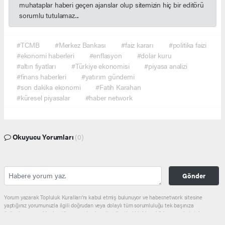
muhataplar haberi geçen ajanslar olup sitemizin hiç bir editörü
sorumlu tutulamaz...
#TCMB
#Merkez Bankası
#faiz kararı
#politika faizi
#ekonomi haberleri
#enflasyon
#dolar kuru
#altın fiyatları
#Türkiye ekonomisi
#piyasa analizi
#finans haberleri
#yatırım gündemi
#son dakika ekonomi
#Fatih Karahan
#küresel piyasalar
#haber network
Okuyucu Yorumları
(0)
Gönder
Yorum yazarak Topluluk Kuralları’nı kabul etmiş bulunuyor ve haber.network sitesine
yaptığınız yorumunuzla ilgili doğrudan veya dolaylı tüm sorumluluğu tek başınıza
üstleniyorsunuz. Yazılan tüm yorumlardan site yönetimi hiçbir şekilde sorumlu tutulamaz.