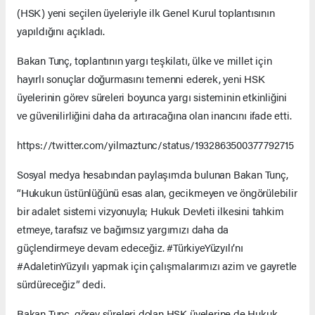
(HSK) yeni seçilen üyeleriyle ilk Genel Kurul toplantısının
yapıldığını açıkladı.
Bakan Tunç, toplantının yargı teşkilatı, ülke ve millet için
hayırlı sonuçlar doğurmasını temenni ederek, yeni HSK
üyelerinin görev süreleri boyunca yargı sisteminin etkinliğini
ve güvenilirliğini daha da artıracağına olan inancını ifade etti.
https://twitter.com/yilmaztunc/status/1932863500377792715
Sosyal medya hesabından paylaşımda bulunan Bakan Tunç,
“Hukukun üstünlüğünü esas alan, gecikmeyen ve öngörülebilir
bir adalet sistemi vizyonuyla; Hukuk Devleti ilkesini tahkim
etmeye, tarafsız ve bağımsız yargımızı daha da
güçlendirmeye devam edeceğiz. #TürkiyeYüzyılı’nı
#AdaletinYüzyılı yapmak için çalışmalarımızı azim ve gayretle
sürdüreceğiz” dedi.
Bakan Tunç, görev süreleri dolan HSK üyelerine de Hukuk