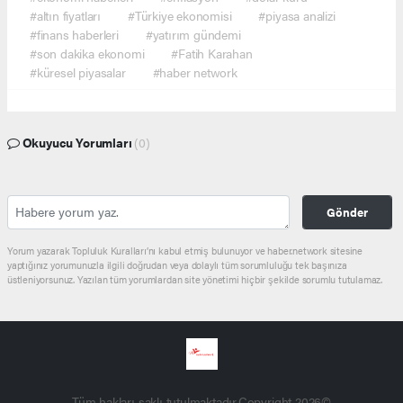
#altın fiyatları
#Türkiye ekonomisi
#piyasa analizi
#finans haberleri
#yatırım gündemi
#son dakika ekonomi
#Fatih Karahan
#küresel piyasalar
#haber network
Okuyucu Yorumları
(0)
Gönder
Yorum yazarak Topluluk Kuralları’nı kabul etmiş bulunuyor ve haber.network sitesine
yaptığınız yorumunuzla ilgili doğrudan veya dolaylı tüm sorumluluğu tek başınıza
üstleniyorsunuz. Yazılan tüm yorumlardan site yönetimi hiçbir şekilde sorumlu tutulamaz.
Tüm hakları saklı tutulmaktadır.Copyright 2026©