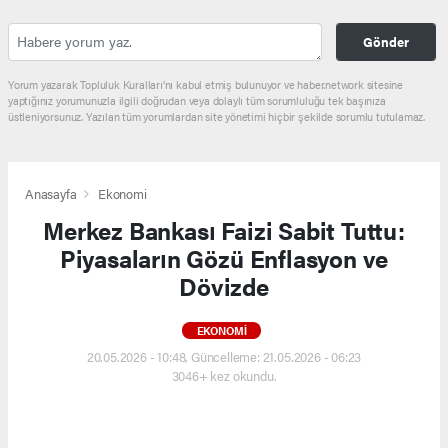
Gönder
Yorum yazarak Topluluk Kuralları’nı kabul etmiş bulunuyor ve haber.network sitesine
yaptığınız yorumunuzla ilgili doğrudan veya dolaylı tüm sorumluluğu tek başınıza
üstleniyorsunuz. Yazılan tüm yorumlardan site yönetimi hiçbir şekilde sorumlu tutulamaz.
Anasayfa
Ekonomi
Merkez Bankası Faizi Sabit Tuttu:
Piyasaların Gözü Enflasyon ve
Dövizde
EKONOMI
20.05.2026 - 10:48, Güncelleme: 21.05.2026 - 06:23
3046+ kez okundu.