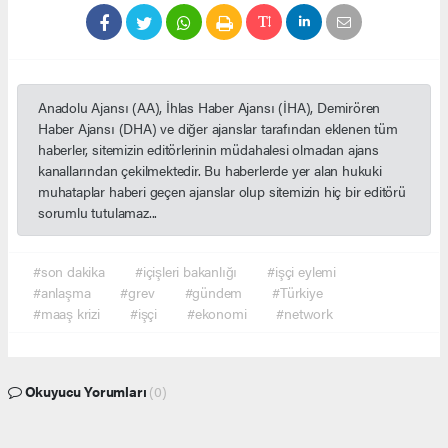
Anadolu Ajansı (AA), İhlas Haber Ajansı (İHA), Demirören
Haber Ajansı (DHA) ve diğer ajanslar tarafından eklenen tüm
haberler, sitemizin editörlerinin müdahalesi olmadan ajans
kanallarından çekilmektedir. Bu haberlerde yer alan hukuki
muhataplar haberi geçen ajanslar olup sitemizin hiç bir editörü
sorumlu tutulamaz...
#son dakika
#içişleri bakanlığı
#işçi eylemi
#anlaşma
#grev
#gündem
#Türkiye
#maaş krizi
#işçi
#ekonomi
#network
Okuyucu Yorumları
(0)