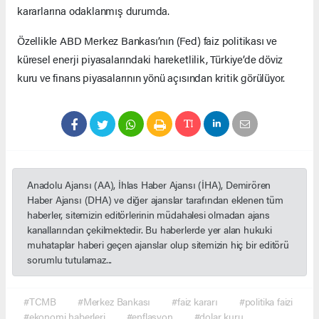
kararlarına odaklanmış durumda.
Özellikle ABD Merkez Bankası’nın (Fed) faiz politikası ve
küresel enerji piyasalarındaki hareketlilik, Türkiye’de döviz
kuru ve finans piyasalarının yönü açısından kritik görülüyor.
Anadolu Ajansı (AA), İhlas Haber Ajansı (İHA), Demirören
Haber Ajansı (DHA) ve diğer ajanslar tarafından eklenen tüm
haberler, sitemizin editörlerinin müdahalesi olmadan ajans
kanallarından çekilmektedir. Bu haberlerde yer alan hukuki
muhataplar haberi geçen ajanslar olup sitemizin hiç bir editörü
sorumlu tutulamaz...
#TCMB
#Merkez Bankası
#faiz kararı
#politika faizi
#ekonomi haberleri
#enflasyon
#dolar kuru