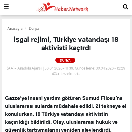
Anasayfa
Dünya
İşgal rejimi, Türkiye vatandaşı 18
aktivisti kaçırdı
DÜNYA
(AA) - Anadolu Ajansı | 30.04.2026 - 11:39, Güncelleme: 30.04.2026 - 12:29
474+ kez okundu.
Gazze’ye insani yardım götüren Sumud Filosu’na
uluslararası sularda müdahale edildi. 21 tekneye el
konulurken, 18 Türkiye vatandaşı aktivistin
kaçırıldığı bildirildi. Olay, uluslararası hukuk ve
güvenlik tartışmalarını yeniden alevlendirdi.