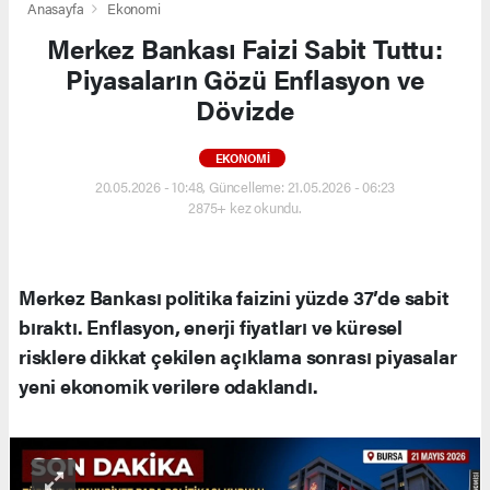
Anasayfa
Ekonomi
Merkez Bankası Faizi Sabit Tuttu:
Piyasaların Gözü Enflasyon ve
Dövizde
EKONOMI
20.05.2026 - 10:48, Güncelleme: 21.05.2026 - 06:23
2875+ kez okundu.
Merkez Bankası politika faizini yüzde 37’de sabit
bıraktı. Enflasyon, enerji fiyatları ve küresel
risklere dikkat çekilen açıklama sonrası piyasalar
yeni ekonomik verilere odaklandı.