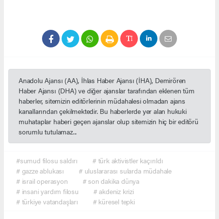
Anadolu Ajansı (AA), İhlas Haber Ajansı (İHA), Demirören
Haber Ajansı (DHA) ve diğer ajanslar tarafından eklenen tüm
haberler, sitemizin editörlerinin müdahalesi olmadan ajans
kanallarından çekilmektedir. Bu haberlerde yer alan hukuki
muhataplar haberi geçen ajanslar olup sitemizin hiç bir editörü
sorumlu tutulamaz...
#sumud filosu saldırı
# türk aktivistler kaçırıldı
# gazze ablukası
# uluslararası sularda müdahale
# israil operasyon
# son dakika dünya
# insani yardım filosu
# akdeniz krizi
# türkiye vatandaşları
# küresel tepki