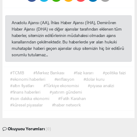
Anadolu Ajansı (AA), İhlas Haber Ajansı (İHA), Demirören
Haber Ajansı (DHA) ve diğer ajanslar tarafından eklenen tüm
haberler, sitemizin editörlerinin müdahalesi olmadan ajans
kanallarından çekilmektedir. Bu haberlerde yer alan hukuki
muhataplar haberi geçen ajanslar olup sitemizin hiç bir editörü
sorumlu tutulamaz...
#TCMB
#Merkez Bankası
#faiz kararı
#politika faizi
#ekonomi haberleri
#enflasyon
#dolar kuru
#altın fiyatları
#Türkiye ekonomisi
#piyasa analizi
#finans haberleri
#yatırım gündemi
#son dakika ekonomi
#Fatih Karahan
#küresel piyasalar
#haber network
Okuyucu Yorumları
(0)