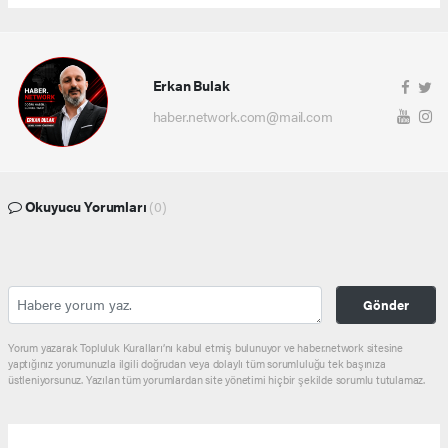
Erkan Bulak
haber.network.com@mail.com
Okuyucu Yorumları
(0)
Gönder
Yorum yazarak Topluluk Kuralları’nı kabul etmiş bulunuyor ve haber.network sitesine
yaptığınız yorumunuzla ilgili doğrudan veya dolaylı tüm sorumluluğu tek başınıza
üstleniyorsunuz. Yazılan tüm yorumlardan site yönetimi hiçbir şekilde sorumlu tutulamaz.