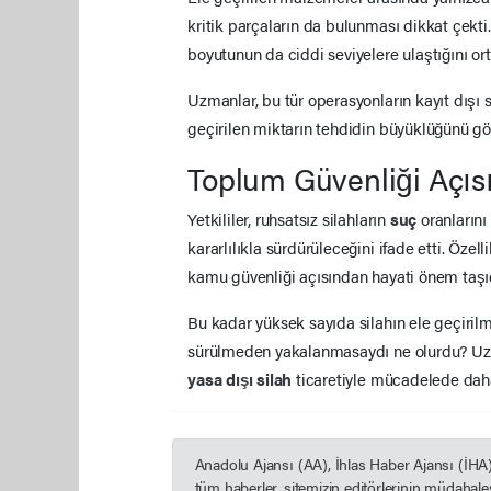
kritik parçaların da bulunması dikkat çekt
boyutunun da ciddi seviyelere ulaştığını or
Uzmanlar, bu tür operasyonların kayıt dışı s
geçirilen miktarın tehdidin büyüklüğünü göz
Toplum Güvenliği Açısı
Yetkililer, ruhsatsız silahların
suç
oranların
kararlılıkla sürdürüleceğini ifade etti. Özel
kamu güvenliği açısından hayati önem taşıdığ
Bu kadar yüksek sayıda silahın ele geçirilme
sürülmeden yakalanmasaydı ne olurdu? Uz
yasa dışı silah
ticaretiyle mücadelede daha
Anadolu Ajansı (AA), İhlas Haber Ajansı (İHA
tüm haberler, sitemizin editörlerinin müdahal