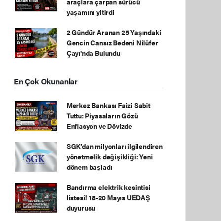
araçlara çarpan sürücü
yaşamını yitirdi
2 Gündür Aranan 25 Yaşındaki
Gencin Cansız Bedeni Nilüfer
Çayı'nda Bulundu
En Çok Okunanlar
Merkez Bankası Faizi Sabit
Tuttu: Piyasaların Gözü
Enflasyon ve Dövizde
SGK’dan milyonları ilgilendiren
yönetmelik değişikliği: Yeni
dönem başladı
Bandırma elektrik kesintisi
listesi! 18-20 Mayıs UEDAŞ
duyurusu