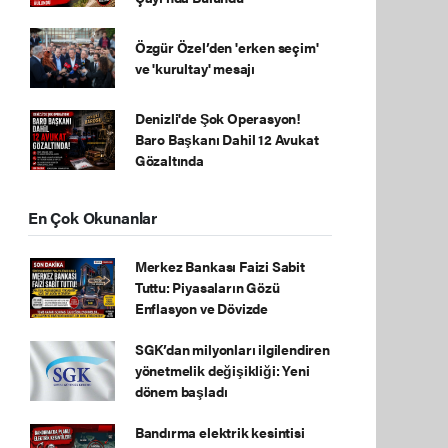
Özgür Özel’den 'erken seçim'
ve 'kurultay' mesajı
Denizli'de Şok Operasyon!
Baro Başkanı Dahil 12 Avukat
Gözaltında
En Çok Okunanlar
Merkez Bankası Faizi Sabit
Tuttu: Piyasaların Gözü
Enflasyon ve Dövizde
SGK’dan milyonları ilgilendiren
yönetmelik değişikliği: Yeni
dönem başladı
Bandırma elektrik kesintisi