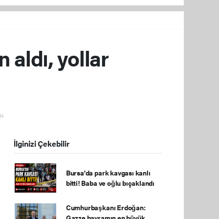
 aldı, yollar
u.
İlginizi Çekebilir
Bursa'da park kavgası kanlı
bitti! Baba ve oğlu bıçaklandı
Cumhurbaşkanı Erdoğan:
Gazze bayramın en büyük