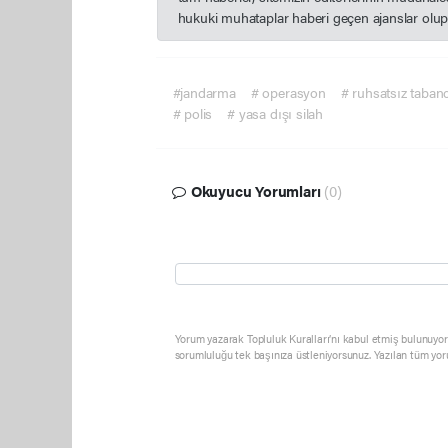
hukuki muhataplar haberi geçen ajanslar olup s
#jandarma
# operasyon
# ruhsatsız taban
# polis
# yasa dışı silah
Okuyucu Yorumları
(0)
Yorum yazarak Topluluk Kuralları’nı kabul etmiş bulunuyor 
sorumluluğu tek başınıza üstleniyorsunuz. Yazılan tüm yor