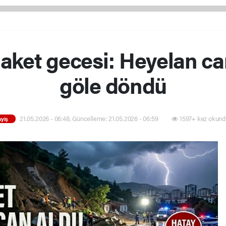
aket gecesi: Heyelan can
göle döndü
21.05.2026 - 06:48, Güncelleme: 21.05.2026 - 06:59
1597+ kez okund
yiş