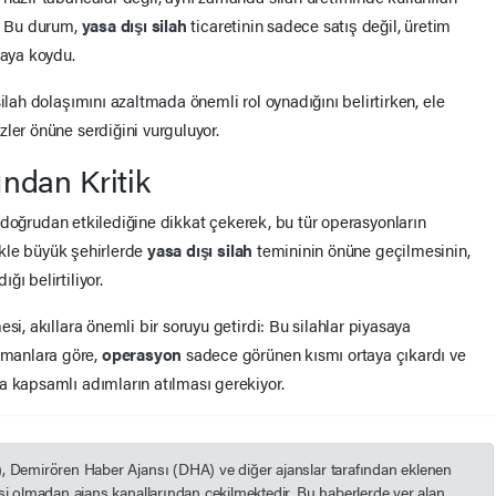
i. Bu durum,
yasa dışı silah
ticaretinin sadece satış değil, üretim
taya koydu.
ilah dolaşımını azaltmada önemli rol oynadığını belirtirken, ele
ler önüne serdiğini vurguluyor.
ndan Kritik
ı doğrudan etkilediğine dikkat çekerek, bu tür operasyonların
likle büyük şehirlerde
yasa dışı silah
temininin önüne geçilmesinin,
ı belirtiliyor.
si, akıllara önemli bir soruyu getirdi: Bu silahlar piyasaya
manlara göre,
operasyon
sadece görünen kısmı ortaya çıkardı ve
 kapsamlı adımların atılması gerekiyor.
), Demirören Haber Ajansı (DHA) ve diğer ajanslar tarafından eklenen
esi olmadan ajans kanallarından çekilmektedir. Bu haberlerde yer alan