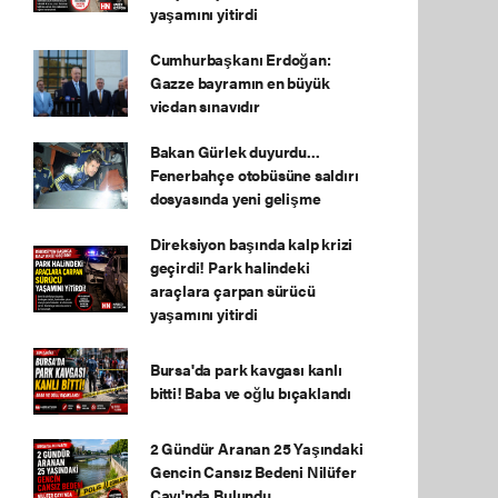
yaşamını yitirdi
Cumhurbaşkanı Erdoğan:
Gazze bayramın en büyük
vicdan sınavıdır
Bakan Gürlek duyurdu...
Fenerbahçe otobüsüne saldırı
dosyasında yeni gelişme
Direksiyon başında kalp krizi
geçirdi! Park halindeki
araçlara çarpan sürücü
yaşamını yitirdi
Bursa'da park kavgası kanlı
bitti! Baba ve oğlu bıçaklandı
2 Gündür Aranan 25 Yaşındaki
Gencin Cansız Bedeni Nilüfer
Çayı'nda Bulundu