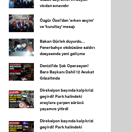
vicdan sınavıdır
Özgür Özel’den 'erken seçim'
ve 'kurultay' mesajı
Bakan Gürlek duyurdu...
Fenerbahçe otobüsüne saldırı
dosyasında yeni gelişme
Denizli'de Şok Operasyon!
Baro Başkanı Dahil 12 Avukat
Gözaltında
Direksiyon başında kalp krizi
geçirdi! Park halindeki
araçlara çarpan sürücü
yaşamını yitirdi
Direksiyon başında kalp krizi
geçirdi! Park halindeki