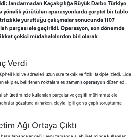
ildi: Jandarmadan Kaçakçılığa Büyük Darbe Türkiye
ne yönelik yürütülen operasyonlarda çarpıcı bir tablo
 titizlikle yürüttüğü çalışmalar sonucunda 1107
ilah parçası ele geçirildi. Operasyon, son dönemde
dikkat çekici müdahalelerden biri olarak
uç Verdi
üpheli kişi ve adresleri uzun süre teknik ve fiziki takiple izledi. Elde
en ekipler, belirlenen noktalara eş zamanlı
operasyon
düzenledi.
silah üretiminde kullanılan parçalar ve çeşitli mühimmat ele
ıslar gözaltına alınırken, olayla ilgili geniş çaplı soruşturma
etim Ağı Ortaya Çıktı
 hazır tabancalar değil, aynı zamanda silah üretiminde kullanılan