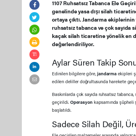
1107 Ruhsatsız Tabanca Ele Geçir
genelinde yasa dışı silah ticareti
ortaya çıktı. Jandarma ekiplerinin
ruhsatsız tabanca ve çok sayıda s
kaçak silah ticaretine yönelik en 
değerlendiriliyor.
Aylar Süren Takip Son
Edinilen bilgilere göre,
jandarma
ekipleri ş
edilen deliller doğrultusunda harekete geç
Baskınlarda çok sayıda ruhsatsız tabanca, 
geçirildi.
Operasyon
kapsamında şüpheli şah
başlatıldı.
Sadece Silah Değil, Ür
Ele geçirilen malzemeler arasında yalnızca