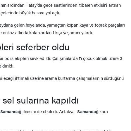
sının ardından Hatay’da gece saatlerinden itibaren etkisini artıran
ilçelerinde büyük hasara yol açtı.
 meydana gelen heyelanda, yamaçtan kopan kaya ve toprak parçaları
e enkaz altında kalanlardan 1 kişi yaşamını yitirdi.
pleri seferber oldu
ve polis ekipleri sevk edildi. Çalışmalarda 1’i çocuk olmak üzere 3
dırıldı.
labileceği ihtimali üzerine arama kurtarma çalışmalarının sürdüğünü
 sel sularına kapıldı
,
Samandağ
ilçesini de etkiledi. Antakya-
Samandağ
kara