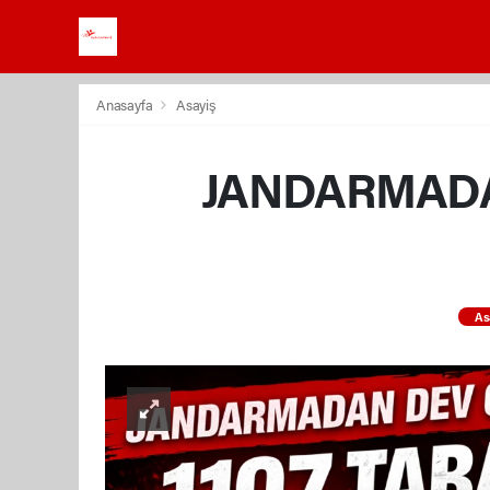
Anasayfa
Asayiş
JANDARMADAN
As