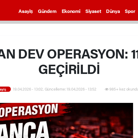
Asayiş
Gündem
Ekonomi
Siyaset
Dünya
Spor
 DEV OPERASYON: 11
GEÇİRİLDİ
19.04.2026 - 13:02, Güncelleme: 19.04.2026 - 13:52
985+ kez okundu
ayiş