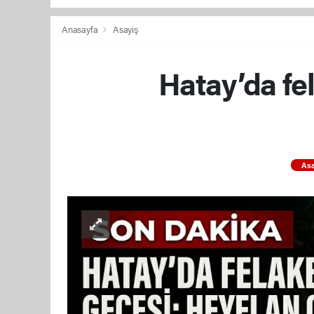
Anasayfa
Asayiş
Hatay’da fel
Asa