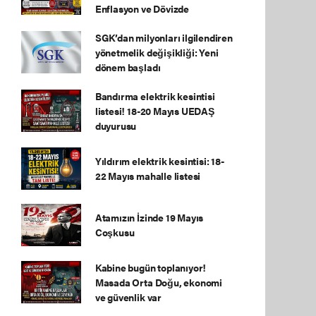
Enflasyon ve Dövizde
SGK’dan milyonları ilgilendiren
yönetmelik değişikliği: Yeni
dönem başladı
Bandırma elektrik kesintisi
listesi! 18-20 Mayıs UEDAŞ
duyurusu
Yıldırım elektrik kesintisi: 18-
22 Mayıs mahalle listesi
Atamızın İzinde 19 Mayıs
Coşkusu
Kabine bugün toplanıyor!
Masada Orta Doğu, ekonomi
ve güvenlik var