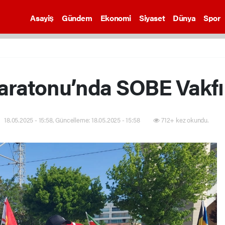
Asayiş
Gündem
Ekonomi
Siyaset
Dünya
Spor
aratonu’nda SOBE Vakfı
18.05.2025 - 15:58, Güncelleme: 18.05.2025 - 15:58
712+ kez okundu.