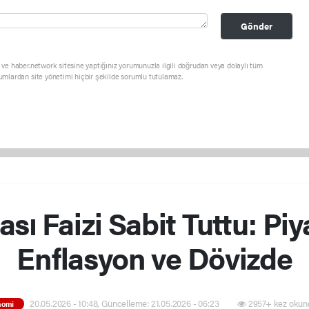
Gönder
ve haber.network sitesine yaptığınız yorumunuzla ilgili doğrudan veya dolaylı tüm
umlardan site yönetimi hiçbir şekilde sorumlu tutulamaz.
ı Faizi Sabit Tuttu: Pi
Enflasyon ve Dövizde
20.05.2026 - 10:48, Güncelleme: 21.05.2026 - 06:23
2957+ kez okun
nomi