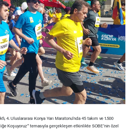
fı, 4. Uluslararası Konya Yarı Maratonu’nda 45 takım ve 1.500
İyiliğe Koşuyoruz” temasıyla gerçekleşen etkinlikte SOBE’nin özel