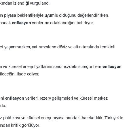
akından izlendiği vurgulandı.
nın piyasa beklentileriyle uyumlu olduğunu değerlendirirken,
anacak
enflasyon
verilerine odaklandığını belirtiyor.
et yaşanmazken, yatırımcıların döviz ve altın tarafında temkinli
in ve küresel enerji fiyatlarının önümüzdeki süreçte hem
enflasyon
ileceğini ifade ediyor.
eni
enflasyon
verileri, rezerv gelişmeleri ve küresel merkez
mda.
politikası ve küresel enerji piyasalarındaki hareketlilik, Türkiye’de
ından kritik görülüyor.