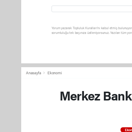
Yorum yazarak Topluluk Kuralları’nı kabul etmiş bulunuyor 
sorumluluğu tek başınıza üstleniyorsunuz. Yazılan tüm yor
Anasayfa
Ekonomi
Merkez Bankas
Eko