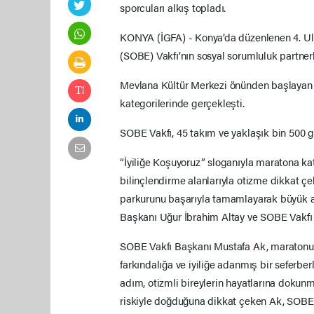
sporcuları alkış topladı.
KONYA (İGFA) - Konya’da düzenlenen 4. Ulu
(SOBE) Vakfı’nın sosyal sorumluluk partnerl
Mevlana Kültür Merkezi önünden başlayan m
kategorilerinde gerçekleşti.
SOBE Vakfı, 45 takım ve yaklaşık bin 500 gön
“İyiliğe Koşuyoruz” sloganıyla maratona kat
bilinçlendirme alanlarıyla otizme dikkat çe
parkurunu başarıyla tamamlayarak büyük al
Başkanı Uğur İbrahim Altay ve SOBE Vakfı 
SOBE Vakfı Başkanı Mustafa Ak, maratonun 
farkındalığa ve iyiliğe adanmış bir seferber
adım, otizmli bireylerin hayatlarına dokunm
riskiyle doğduğuna dikkat çeken Ak, SOBE’n