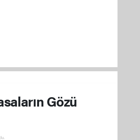
yasaların Gözü
du.