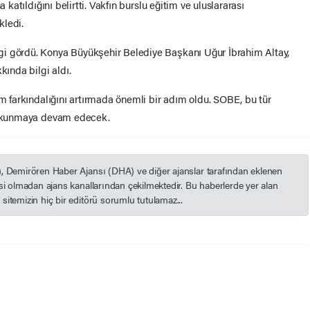
 katıldığını belirtti. Vakfın burslu eğitim ve uluslararası
kledi.
i gördü. Konya Büyükşehir Belediye Başkanı Uğur İbrahim Altay,
kında bilgi aldı.
zm farkındalığını artırmada önemli bir adım oldu. SOBE, bu tür
 dokunmaya devam edecek.
), Demirören Haber Ajansı (DHA) ve diğer ajanslar tarafından eklenen
esi olmadan ajans kanallarından çekilmektedir. Bu haberlerde yer alan
itemizin hiç bir editörü sorumlu tutulamaz...