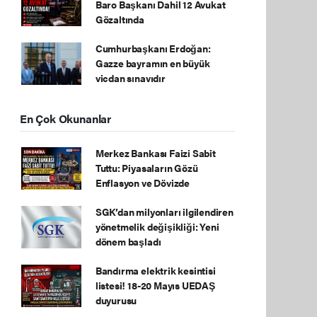
Baro Başkanı Dahil 12 Avukat
Gözaltında
Cumhurbaşkanı Erdoğan:
Gazze bayramın en büyük
vicdan sınavıdır
En Çok Okunanlar
Merkez Bankası Faizi Sabit
Tuttu: Piyasaların Gözü
Enflasyon ve Dövizde
SGK’dan milyonları ilgilendiren
yönetmelik değişikliği: Yeni
dönem başladı
Bandırma elektrik kesintisi
listesi! 18-20 Mayıs UEDAŞ
duyurusu