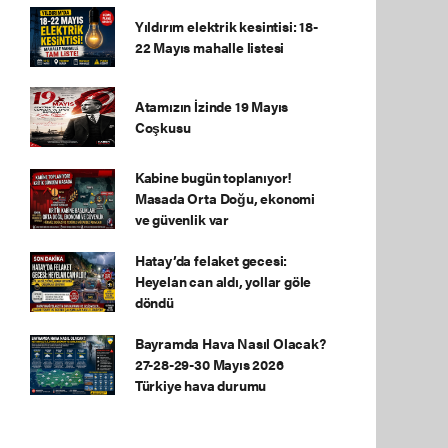
Yıldırım elektrik kesintisi: 18-
22 Mayıs mahalle listesi
Atamızın İzinde 19 Mayıs
Coşkusu
Kabine bugün toplanıyor!
Masada Orta Doğu, ekonomi
ve güvenlik var
Hatay’da felaket gecesi:
Heyelan can aldı, yollar göle
döndü
Bayramda Hava Nasıl Olacak?
27-28-29-30 Mayıs 2026
Türkiye hava durumu