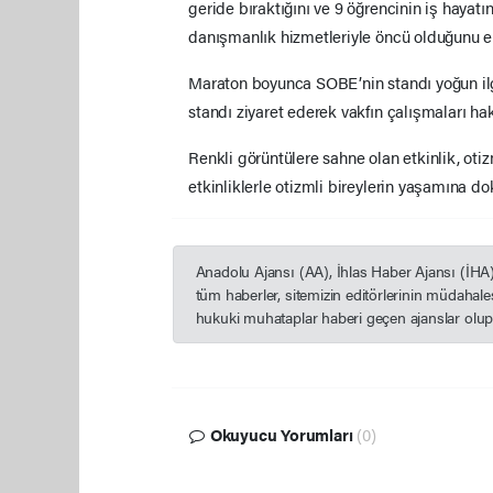
geride bıraktığını ve 9 öğrencinin iş hayatına
danışmanlık hizmetleriyle öncü olduğunu e
Maraton boyunca SOBE’nin standı yoğun ilg
standı ziyaret ederek vakfın çalışmaları hak
Renkli görüntülere sahne olan etkinlik, oti
etkinliklerle otizmli bireylerin yaşamına
Anadolu Ajansı (AA), İhlas Haber Ajansı (İHA
tüm haberler, sitemizin editörlerinin müdahal
hukuki muhataplar haberi geçen ajanslar olup s
Okuyucu Yorumları
(0)