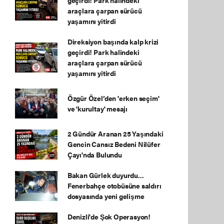
geçirdi! Park halindeki
araçlara çarpan sürücü
yaşamını yitirdi
Direksiyon başında kalp krizi
geçirdi! Park halindeki
araçlara çarpan sürücü
yaşamını yitirdi
Özgür Özel’den 'erken seçim'
ve 'kurultay' mesajı
2 Gündür Aranan 25 Yaşındaki
Gencin Cansız Bedeni Nilüfer
Çayı'nda Bulundu
Bakan Gürlek duyurdu...
Fenerbahçe otobüsüne saldırı
dosyasında yeni gelişme
Denizli'de Şok Operasyon!