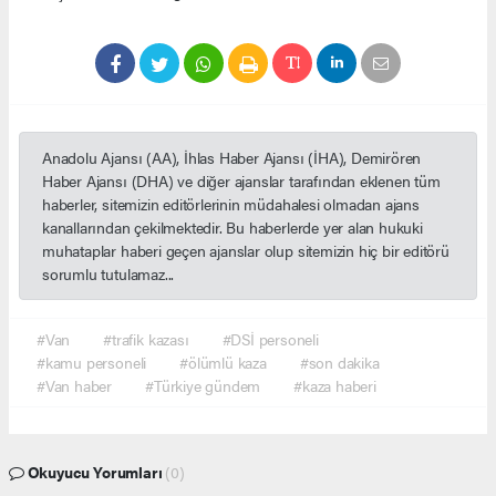
Anadolu Ajansı (AA), İhlas Haber Ajansı (İHA), Demirören
Haber Ajansı (DHA) ve diğer ajanslar tarafından eklenen tüm
haberler, sitemizin editörlerinin müdahalesi olmadan ajans
kanallarından çekilmektedir. Bu haberlerde yer alan hukuki
muhataplar haberi geçen ajanslar olup sitemizin hiç bir editörü
sorumlu tutulamaz...
#Van
#trafik kazası
#DSİ personeli
#kamu personeli
#ölümlü kaza
#son dakika
#Van haber
#Türkiye gündem
#kaza haberi
Okuyucu Yorumları
(0)