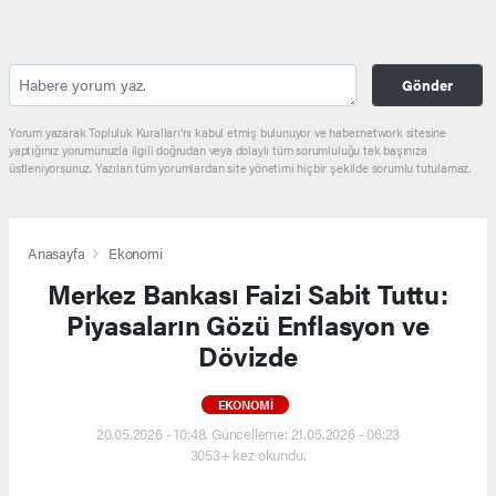
Gönder
Yorum yazarak Topluluk Kuralları’nı kabul etmiş bulunuyor ve haber.network sitesine
yaptığınız yorumunuzla ilgili doğrudan veya dolaylı tüm sorumluluğu tek başınıza
üstleniyorsunuz. Yazılan tüm yorumlardan site yönetimi hiçbir şekilde sorumlu tutulamaz.
Anasayfa
Ekonomi
Merkez Bankası Faizi Sabit Tuttu:
Piyasaların Gözü Enflasyon ve
Dövizde
EKONOMI
20.05.2026 - 10:48, Güncelleme: 21.05.2026 - 06:23
3053+ kez okundu.