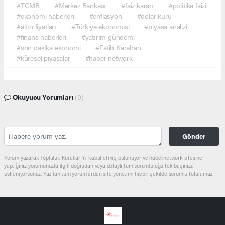
#TCMB
#Merkez Bankası
#faiz kararı
#politika faizi
#ekonomi haberleri
#enflasyon
#dolar kuru
#altın fiyatları
#Türkiye ekonomisi
#piyasa analizi
#finans haberleri
#yatırım gündemi
#son dakika ekonomi
#Fatih Karahan
#küresel piyasalar
#haber network
Okuyucu Yorumları
(0)
Gönder
Yorum yazarak Topluluk Kuralları’nı kabul etmiş bulunuyor ve haber.network sitesine
yaptığınız yorumunuzla ilgili doğrudan veya dolaylı tüm sorumluluğu tek başınıza
üstleniyorsunuz. Yazılan tüm yorumlardan site yönetimi hiçbir şekilde sorumlu tutulamaz.