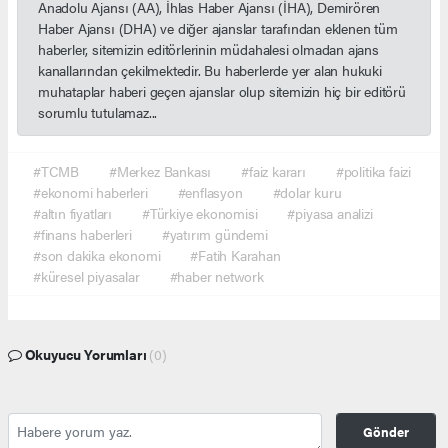
Anadolu Ajansı (AA), İhlas Haber Ajansı (İHA), Demirören
Haber Ajansı (DHA) ve diğer ajanslar tarafından eklenen tüm
haberler, sitemizin editörlerinin müdahalesi olmadan ajans
kanallarından çekilmektedir. Bu haberlerde yer alan hukuki
muhataplar haberi geçen ajanslar olup sitemizin hiç bir editörü
sorumlu tutulamaz...
#TCMB
#Merkez Bankası
#faiz kararı
#politika faizi
#ekonomi haberleri
#enflasyon
#dolar kuru
#altın fiyatları
#Türkiye ekonomisi
#piyasa analizi
#finans haberleri
#yatırım gündemi
#son dakika ekonomi
#Fatih Karahan
#küresel piyasalar
#haber network
Okuyucu Yorumları
(0)
Gönder