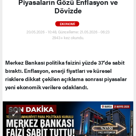
Piyasaların Gözü Enflasyon ve
Dövizde
EKONOMI
20.05.2026 - 10:48, Güncelleme: 21.05.2026 - 06:23
2943+ kez okundu.
Merkez Bankası politika faizini yüzde 37’de sabit
bıraktı. Enflasyon, enerji fiyatları ve küresel
risklere dikkat çekilen açıklama sonrası piyasalar
yeni ekonomik verilere odaklandı.