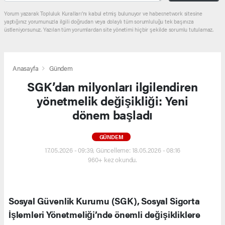
Yorum yazarak Topluluk Kuralları’nı kabul etmiş bulunuyor ve haber.network sitesine
yaptığınız yorumunuzla ilgili doğrudan veya dolaylı tüm sorumluluğu tek başınıza
üstleniyorsunuz. Yazılan tüm yorumlardan site yönetimi hiçbir şekilde sorumlu tutulamaz.
Anasayfa
Gündem
SGK’dan milyonları ilgilendiren
yönetmelik değişikliği: Yeni
dönem başladı
GÜNDEM
17.05.2026 - 09:39, Güncelleme: 18.05.2026 - 08:16
960+ kez okundu.
Sosyal Güvenlik Kurumu (SGK), Sosyal Sigorta
İşlemleri Yönetmeliği’nde önemli değişikliklere