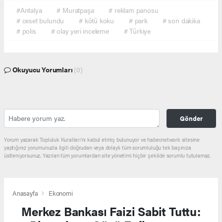
#Antalya
# Muratpaşa
# reklam panosu
# ceset bulundu
# kötü koku
# park
# son dakika
# polis
# olay yeri inceleme
# Türkiye
Okuyucu Yorumları
(0)
Gönder
Yorum yazarak Topluluk Kuralları’nı kabul etmiş bulunuyor ve haber.network sitesine
yaptığınız yorumunuzla ilgili doğrudan veya dolaylı tüm sorumluluğu tek başınıza
üstleniyorsunuz. Yazılan tüm yorumlardan site yönetimi hiçbir şekilde sorumlu tutulamaz.
Anasayfa
Ekonomi
Merkez Bankası Faizi Sabit Tuttu: