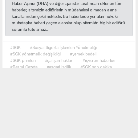
Haber Ajansı (DHA) ve diğer ajanslar tarafından eklenen tüm
haberler, sitemizin editörlerinin müdahalesi olmadan ajans
kanallarından çekilmektedir. Bu haberlerde yer alan hukuki
muhataplar haberi geçen ajanslar olup sitemizin hiç bir editörü
sorumlu tutulamaz...
#SGK
#Sosyal Sigorta İşlemleri Yönetmeliği
#SGK yönetmelik değişikliği
#yemek bedeli
#SGK primleri
#çalışan hakları
#işveren haberleri
#Resmi Gazete
#asgari işçilik
#SGK son dakika
#ekonomi haberleri
#çalışma hayatı
#Türkiye gündem
#haber network
Okuyucu Yorumları
(0)
Gönder