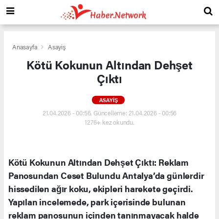
Anasayfa
Asayiş
Kötü Kokunun Altından Dehşet
Çıktı
ASAYIŞ
21.04.2026 - 00:56, Güncelleme: 21.04.2026 - 00:56
1276+ kez okundu.
Kötü Kokunun Altından Dehşet Çıktı: Reklam
Panosundan Ceset Bulundu Antalya’da günlerdir
hissedilen ağır koku, ekipleri harekete geçirdi.
Yapılan incelemede, park içerisinde bulunan
reklam panosunun içinden tanınmayacak halde