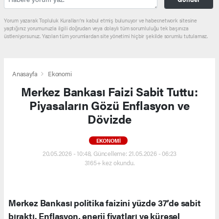
Yorum yazarak Topluluk Kuralları’nı kabul etmiş bulunuyor ve haber.network sitesine
yaptığınız yorumunuzla ilgili doğrudan veya dolaylı tüm sorumluluğu tek başınıza
üstleniyorsunuz. Yazılan tüm yorumlardan site yönetimi hiçbir şekilde sorumlu tutulamaz.
Anasayfa
Ekonomi
Merkez Bankası Faizi Sabit Tuttu:
Piyasaların Gözü Enflasyon ve
Dövizde
EKONOMI
20.05.2026 - 10:48, Güncelleme: 21.05.2026 - 06:23
3165+ kez okundu.
Merkez Bankası politika faizini yüzde 37’de sabit
bıraktı. Enflasyon, enerji fiyatları ve küresel