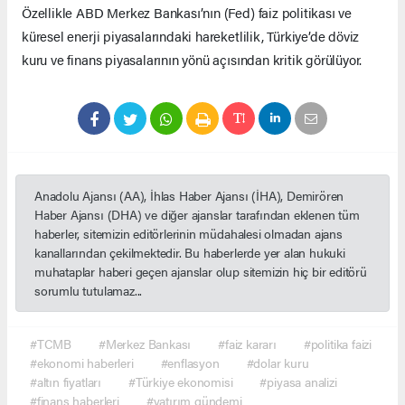
Özellikle ABD Merkez Bankası’nın (Fed) faiz politikası ve
küresel enerji piyasalarındaki hareketlilik, Türkiye’de döviz
kuru ve finans piyasalarının yönü açısından kritik görülüyor.
Anadolu Ajansı (AA), İhlas Haber Ajansı (İHA), Demirören
Haber Ajansı (DHA) ve diğer ajanslar tarafından eklenen tüm
haberler, sitemizin editörlerinin müdahalesi olmadan ajans
kanallarından çekilmektedir. Bu haberlerde yer alan hukuki
muhataplar haberi geçen ajanslar olup sitemizin hiç bir editörü
sorumlu tutulamaz...
#TCMB
#Merkez Bankası
#faiz kararı
#politika faizi
#ekonomi haberleri
#enflasyon
#dolar kuru
#altın fiyatları
#Türkiye ekonomisi
#piyasa analizi
#finans haberleri
#yatırım gündemi