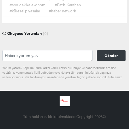
#son dakika ekonomi
#Fatih Karahan
#küresel piyasalar
#haber network
Okuyucu Yorumları
(0)
Gönder
Yorum yazarak Topluluk Kuralları’nı kabul etmiş bulunuyor ve haber.network sitesine
yaptığınız yorumunuzla ilgili doğrudan veya dolaylı tüm sorumluluğu tek başınıza
üstleniyorsunuz. Yazılan tüm yorumlardan site yönetimi hiçbir şekilde sorumlu tutulamaz.
Tüm hakları saklı tutulmaktadır.Copyright 2026©