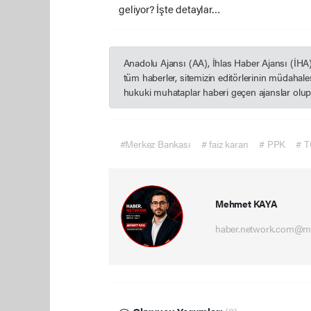
geliyor? İşte detaylar…
Anadolu Ajansı (AA), İhlas Haber Ajansı (İHA
tüm haberler, sitemizin editörlerinin müdahal
hukuki muhataplar haberi geçen ajanslar olup s
#Merkez Bankası
# faiz kararı
# PPK
# 
Mehmet KAYA
haber.network.com@m