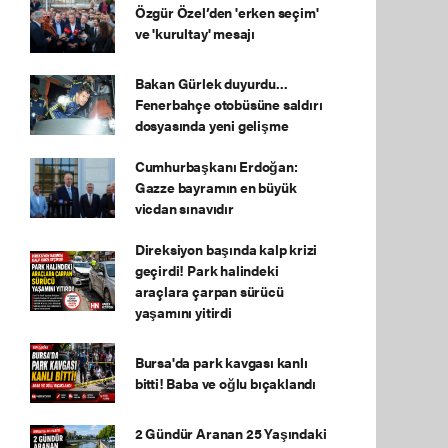
Özgür Özel’den 'erken seçim'
ve 'kurultay' mesajı
Bakan Gürlek duyurdu...
Fenerbahçe otobüsüne saldırı
dosyasında yeni gelişme
Cumhurbaşkanı Erdoğan:
Gazze bayramın en büyük
vicdan sınavıdır
Direksiyon başında kalp krizi
geçirdi! Park halindeki
araçlara çarpan sürücü
yaşamını yitirdi
Bursa'da park kavgası kanlı
bitti! Baba ve oğlu bıçaklandı
2 Gündür Aranan 25 Yaşındaki