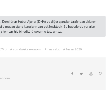
), Demirören Haber Ajansı (DHA) ve diğer ajanslar tarafından eklenen
esi olmadan ajans kanallarından çekilmektedir. Bu haberlerde yer alan
itemizin hiç bir editörü sorumlu tutulamaz...
TCMB
# son dakika ekonomi
# faiz sabit
# Nisan 2026
ail.com