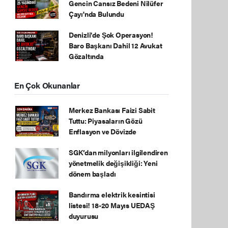
Gencin Cansız Bedeni Nilüfer
Çayı'nda Bulundu
Denizli'de Şok Operasyon!
Baro Başkanı Dahil 12 Avukat
Gözaltında
En Çok Okunanlar
Merkez Bankası Faizi Sabit
Tuttu: Piyasaların Gözü
Enflasyon ve Dövizde
SGK’dan milyonları ilgilendiren
yönetmelik değişikliği: Yeni
dönem başladı
Bandırma elektrik kesintisi
listesi! 18-20 Mayıs UEDAŞ
duyurusu