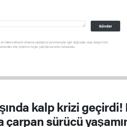
Gönder
ve haber.network sitesine yaptığınız yorumunuzla ilgili doğrudan veya dolaylı tüm
umlardan site yönetimi hiçbir şekilde sorumlu tutulamaz.
ında kalp krizi geçirdi!
a çarpan sürücü yaşamını