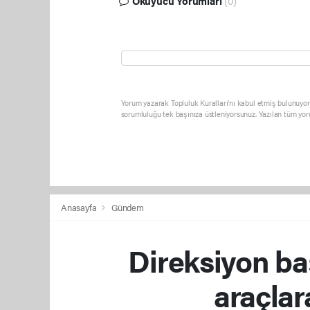
Okuyucu Yorumları
(0)
Yorum yazarak Topluluk Kuralları’nı kabul etmiş bulunuyor 
sorumluluğu tek başınıza üstleniyorsunuz. Yazılan tüm yor
Anasayfa
Gündem
Direksiyon baş
araçlar