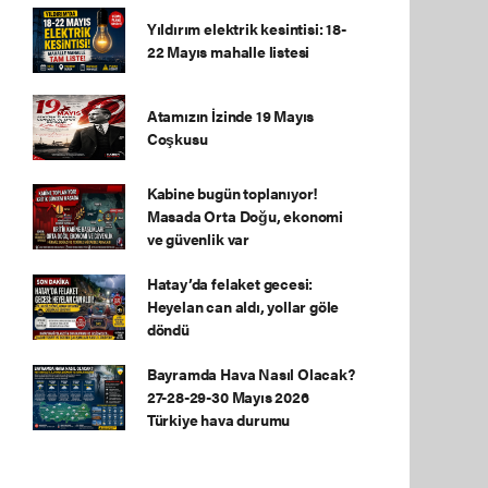
Yıldırım elektrik kesintisi: 18-
22 Mayıs mahalle listesi
Atamızın İzinde 19 Mayıs
Coşkusu
Kabine bugün toplanıyor!
Masada Orta Doğu, ekonomi
ve güvenlik var
Hatay’da felaket gecesi:
Heyelan can aldı, yollar göle
döndü
Bayramda Hava Nasıl Olacak?
27-28-29-30 Mayıs 2026
Türkiye hava durumu