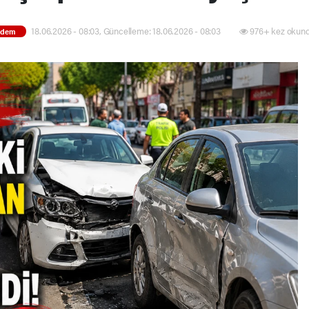
18.06.2026 - 08:03, Güncelleme: 18.06.2026 - 08:03
976+ kez okund
ndem