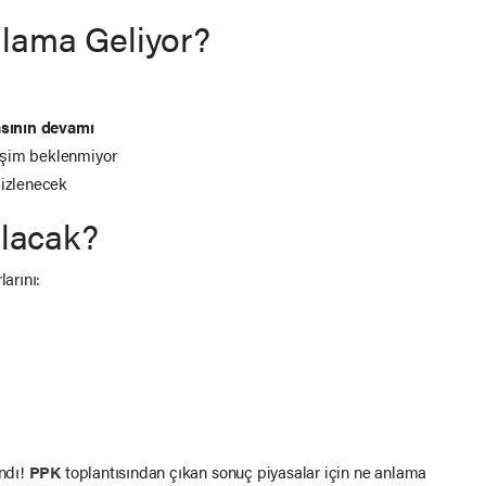
nlama Geliyor?
kasının devamı
işim beklenmiyor
 izlenecek
lacak?
larını:
ndı!
PPK
toplantısından çıkan sonuç piyasalar için ne anlama