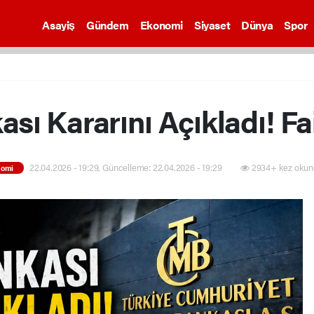
Asayiş
Gündem
Ekonomi
Siyaset
Dünya
Spor
sı Kararını Açıkladı! Fai
22.04.2026 - 19:29, Güncelleme: 22.04.2026 - 19:29
2934+ kez okun
nomi