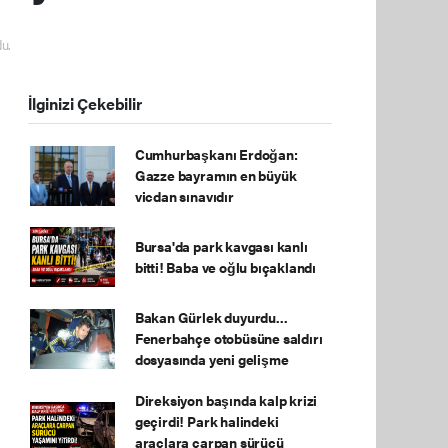
u.
İlginizi Çekebilir
Cumhurbaşkanı Erdoğan:
Gazze bayramın en büyük
vicdan sınavıdır
Bursa'da park kavgası kanlı
bitti! Baba ve oğlu bıçaklandı
Bakan Gürlek duyurdu...
Fenerbahçe otobüsüne saldırı
dosyasında yeni gelişme
Direksiyon başında kalp krizi
geçirdi! Park halindeki
araçlara çarpan sürücü