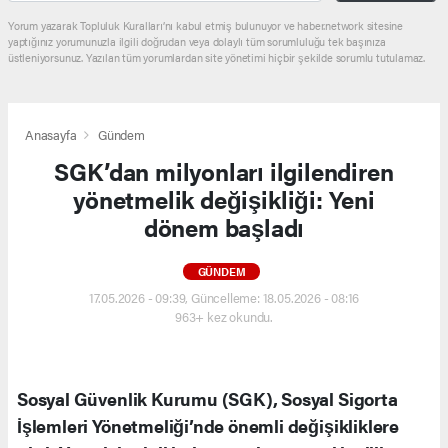
Yorum yazarak Topluluk Kuralları’nı kabul etmiş bulunuyor ve haber.network sitesine
yaptığınız yorumunuzla ilgili doğrudan veya dolaylı tüm sorumluluğu tek başınıza
üstleniyorsunuz. Yazılan tüm yorumlardan site yönetimi hiçbir şekilde sorumlu tutulamaz.
Anasayfa
Gündem
SGK’dan milyonları ilgilendiren
yönetmelik değişikliği: Yeni
dönem başladı
GÜNDEM
17.05.2026 - 09:39, Güncelleme: 18.05.2026 - 08:16
963+ kez okundu.
Sosyal Güvenlik Kurumu (SGK), Sosyal Sigorta
İşlemleri Yönetmeliği’nde önemli değişikliklere