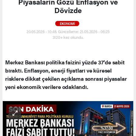
Piyasaların Gözü Enflasyon ve
Dövizde
EKONOMI
20.05.2026 - 10:48, Güncelleme: 21.05.2026 - 06:23
3120+ kez okundu.
Merkez Bankası politika faizini yüzde 37’de sabit
bıraktı. Enflasyon, enerji fiyatları ve küresel
risklere dikkat çekilen açıklama sonrası piyasalar
yeni ekonomik verilere odaklandı.