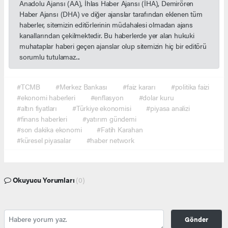
Anadolu Ajansı (AA), İhlas Haber Ajansı (İHA), Demirören
Haber Ajansı (DHA) ve diğer ajanslar tarafından eklenen tüm
haberler, sitemizin editörlerinin müdahalesi olmadan ajans
kanallarından çekilmektedir. Bu haberlerde yer alan hukuki
muhataplar haberi geçen ajanslar olup sitemizin hiç bir editörü
sorumlu tutulamaz...
#TCMB
#Merkez Bankası
#faiz kararı
#politika faizi
#ekonomi haberleri
#enflasyon
#dolar kuru
#altın fiyatları
#Türkiye ekonomisi
#piyasa analizi
#finans haberleri
#yatırım gündemi
#son dakika ekonomi
#Fatih Karahan
#küresel piyasalar
#haber network
Okuyucu Yorumları
(0)
Gönder