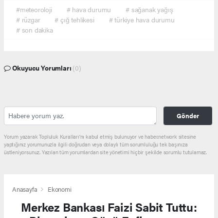
#meteoroloji
# hava durumu
# sağanak yağış
# rüzgar
# çığ tehlikesi
# türkiye hava durumu
# son dakika
Okuyucu Yorumları
(0)
Gönder
Yorum yazarak Topluluk Kuralları’nı kabul etmiş bulunuyor ve haber.network sitesine
yaptığınız yorumunuzla ilgili doğrudan veya dolaylı tüm sorumluluğu tek başınıza
üstleniyorsunuz. Yazılan tüm yorumlardan site yönetimi hiçbir şekilde sorumlu tutulamaz.
Anasayfa
Ekonomi
Merkez Bankası Faizi Sabit Tuttu: