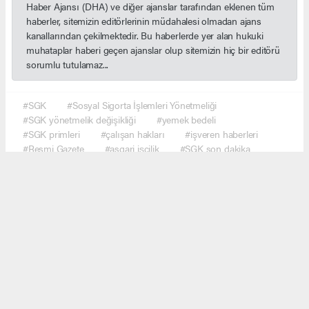
Haber Ajansı (DHA) ve diğer ajanslar tarafından eklenen tüm
haberler, sitemizin editörlerinin müdahalesi olmadan ajans
kanallarından çekilmektedir. Bu haberlerde yer alan hukuki
muhataplar haberi geçen ajanslar olup sitemizin hiç bir editörü
sorumlu tutulamaz...
#SGK
#Sosyal Sigorta İşlemleri Yönetmeliği
#SGK yönetmelik değişikliği
#yemek bedeli
#SGK primleri
#çalışan hakları
#işveren haberleri
#Resmi Gazete
#asgari işçilik
#SGK son dakika
#ekonomi haberleri
#çalışma hayatı
#Türkiye gündem
#haber network
Okuyucu Yorumları
(0)
Gönder