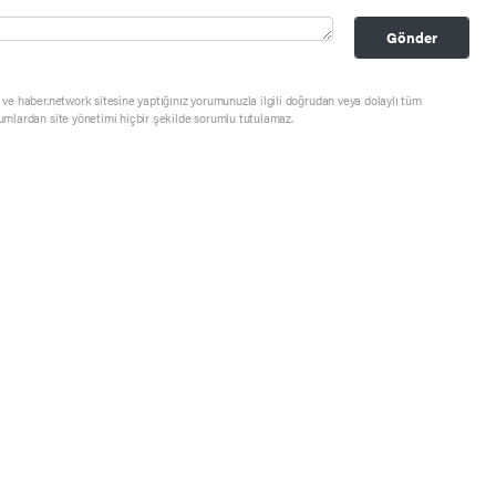
Gönder
ve haber.network sitesine yaptığınız yorumunuzla ilgili doğrudan veya dolaylı tüm
umlardan site yönetimi hiçbir şekilde sorumlu tutulamaz.