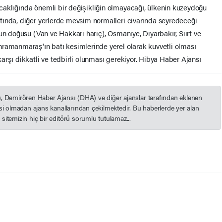
aklığında önemli bir değişikliğin olmayacağı, ülkenin kuzeydoğu
tında, diğer yerlerde mevsim normalleri civarında seyredeceği
un doğusu (Van ve Hakkari hariç), Osmaniye, Diyarbakır, Siirt ve
ramanmaraş'ın batı kesimlerinde yerel olarak kuvvetli olması
arşı dikkatli ve tedbirli olunması gerekiyor. Hibya Haber Ajansı
), Demirören Haber Ajansı (DHA) ve diğer ajanslar tarafından eklenen
esi olmadan ajans kanallarından çekilmektedir. Bu haberlerde yer alan
itemizin hiç bir editörü sorumlu tutulamaz...