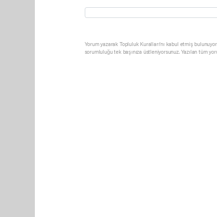
Yorum yazarak Topluluk Kuralları’nı kabul etmiş bulunuyor 
sorumluluğu tek başınıza üstleniyorsunuz. Yazılan tüm yor