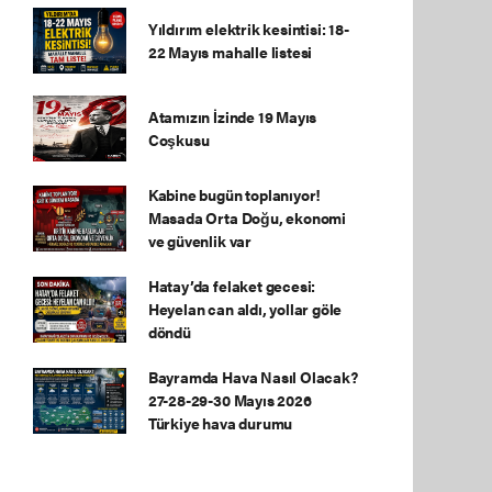
Yıldırım elektrik kesintisi: 18-
22 Mayıs mahalle listesi
Atamızın İzinde 19 Mayıs
Coşkusu
Kabine bugün toplanıyor!
Masada Orta Doğu, ekonomi
ve güvenlik var
Hatay’da felaket gecesi:
Heyelan can aldı, yollar göle
döndü
Bayramda Hava Nasıl Olacak?
27-28-29-30 Mayıs 2026
Türkiye hava durumu