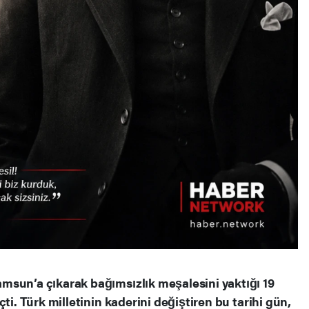
msun’a çıkarak bağımsızlık meşalesini yaktığı 19
ti. Türk milletinin kaderini değiştiren bu tarihi gün,