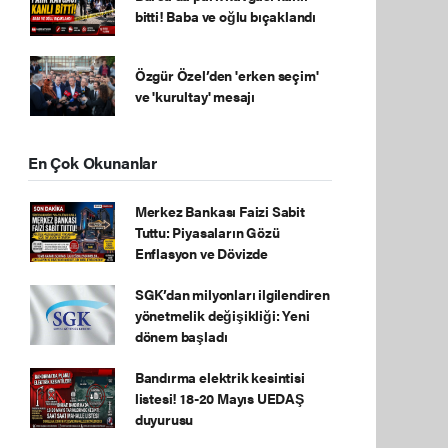
bitti! Baba ve oğlu bıçaklandı
Özgür Özel’den 'erken seçim'
ve 'kurultay' mesajı
En Çok Okunanlar
Merkez Bankası Faizi Sabit
Tuttu: Piyasaların Gözü
Enflasyon ve Dövizde
SGK’dan milyonları ilgilendiren
yönetmelik değişikliği: Yeni
dönem başladı
Bandırma elektrik kesintisi
listesi! 18-20 Mayıs UEDAŞ
duyurusu