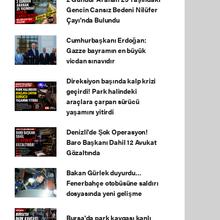
Gencin Cansız Bedeni Nilüfer
Çayı'nda Bulundu
Cumhurbaşkanı Erdoğan:
Gazze bayramın en büyük
vicdan sınavıdır
Direksiyon başında kalp krizi
geçirdi! Park halindeki
araçlara çarpan sürücü
yaşamını yitirdi
Denizli'de Şok Operasyon!
Baro Başkanı Dahil 12 Avukat
Gözaltında
Bakan Gürlek duyurdu...
Fenerbahçe otobüsüne saldırı
dosyasında yeni gelişme
Bursa'da park kavgası kanlı