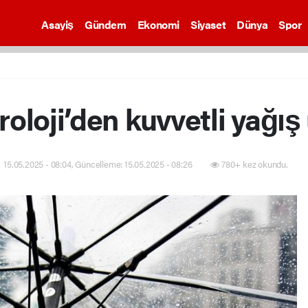
Asayiş
Gündem
Ekonomi
Siyaset
Dünya
Spor
oloji’den kuvvetli yağış 
15.05.2025 - 08:04, Güncelleme: 15.05.2025 - 08:26
780+ kez okundu.