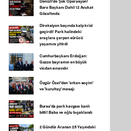
Denizli'de Şok Operasyon!
Baro Başkanı Dahil 12 Avukat
Gözaltında
Direksiyon başında kalp krizi
geçirdi! Park halindeki
araçlara çarpan sürücü
yaşamını yitirdi
Cumhurbaşkanı Erdoğan:
Gazze bayramın en büyük
vicdan sınavıdır
Özgür Özel’den 'erken seçim'
ve 'kurultay' mesajı
Bursa'da park kavgası kanlı
bitti! Baba ve oğlu bıçaklandı
2 Gündür Aranan 25 Yaşındaki