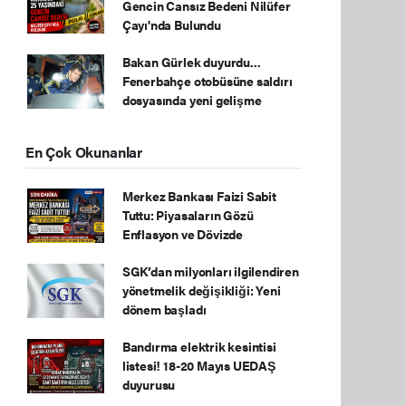
Gencin Cansız Bedeni Nilüfer
Çayı'nda Bulundu
Bakan Gürlek duyurdu...
Fenerbahçe otobüsüne saldırı
dosyasında yeni gelişme
En Çok Okunanlar
Merkez Bankası Faizi Sabit
Tuttu: Piyasaların Gözü
Enflasyon ve Dövizde
SGK’dan milyonları ilgilendiren
yönetmelik değişikliği: Yeni
dönem başladı
Bandırma elektrik kesintisi
listesi! 18-20 Mayıs UEDAŞ
duyurusu