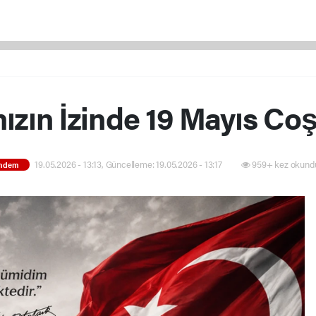
ızın İzinde 19 Mayıs Co
19.05.2026 - 13:13, Güncelleme: 19.05.2026 - 13:17
959+ kez okund
ndem