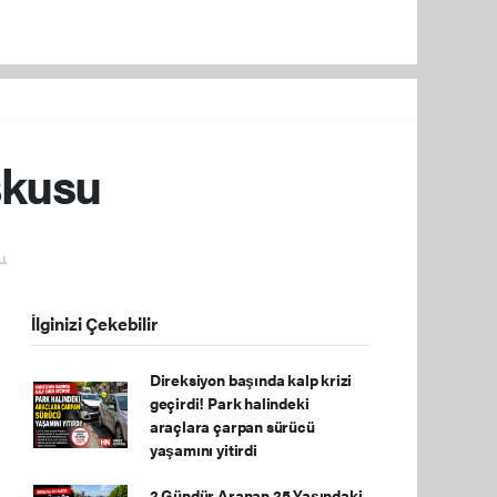
şkusu
u.
İlginizi Çekebilir
Direksiyon başında kalp krizi
geçirdi! Park halindeki
araçlara çarpan sürücü
yaşamını yitirdi
2 Gündür Aranan 25 Yaşındaki