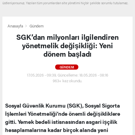
üstleniyorsunuz. Yazılan tüm yorumlardan site yönetimi hiçbir şekilde sorumlu tutulamaz.
Anasayfa
Gündem
SGK’dan milyonları ilgilendiren
yönetmelik değişikliği: Yeni
dönem başladı
GÜNDEM
17.05.2026 - 09:39, Güncelleme: 18.05.2026 - 08:16
963+ kez okundu.
Sosyal Güvenlik Kurumu (SGK), Sosyal Sigorta
İşlemleri Yönetmeliği’nde önemli değişikliklere
gitti. Yemek bedeli istisnasından asgari işçilik
hesaplamalarına kadar birçok alanda yeni