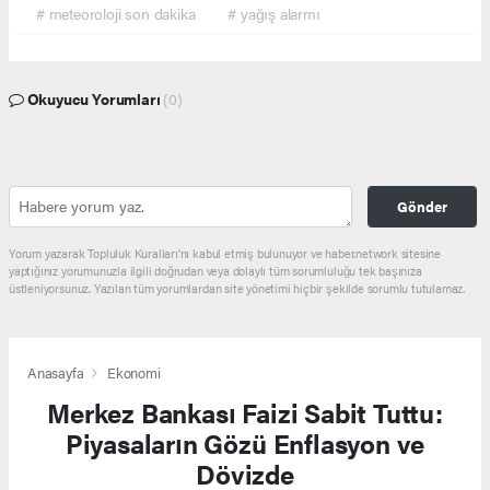
# meteoroloji son dakika
# yağış alarmı
Okuyucu Yorumları
(0)
Gönder
Yorum yazarak Topluluk Kuralları’nı kabul etmiş bulunuyor ve haber.network sitesine
yaptığınız yorumunuzla ilgili doğrudan veya dolaylı tüm sorumluluğu tek başınıza
üstleniyorsunuz. Yazılan tüm yorumlardan site yönetimi hiçbir şekilde sorumlu tutulamaz.
Anasayfa
Ekonomi
Merkez Bankası Faizi Sabit Tuttu:
Piyasaların Gözü Enflasyon ve
Dövizde