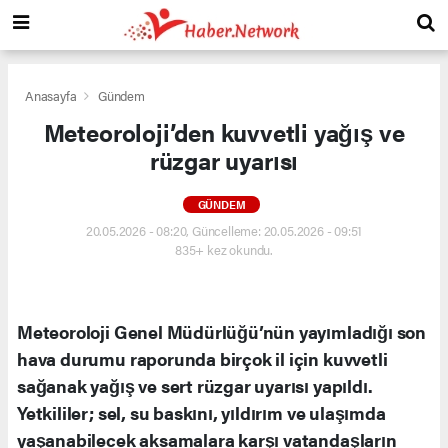
Anasayfa
Gündem
Meteoroloji’den kuvvetli yağış ve
rüzgar uyarısı
GÜNDEM
20.05.2026 - 08:20, Güncelleme: 20.05.2026 - 09:51
835+ kez okundu.
Meteoroloji Genel Müdürlüğü’nün yayımladığı son
hava durumu raporunda birçok il için kuvvetli
sağanak yağış ve sert rüzgar uyarısı yapıldı.
Yetkililer; sel, su baskını, yıldırım ve ulaşımda
yaşanabilecek aksamalara karşı vatandaşların