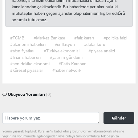
kanallarından çekilmektedir. Bu haberlerde yer alan hukuki
muhataplar haberi geçen ajanslar olup sitemizin hiç bir editörü
sorumlu tutulamaz...
#TCMB
#Merkez Bankası
#faiz kararı
#politika faizi
#ekonomi haberleri
#enflasyon
#dolar kuru
#altın fiyatları
#Türkiye ekonomisi
#piyasa analizi
#finans haberleri
#yatırım gündemi
#son dakika ekonomi
#Fatih Karahan
#küresel piyasalar
#haber network
Okuyucu Yorumları
(0)
Gönder
Yorum yazarak Topluluk Kuralları’nı kabul etmiş bulunuyor ve haber.network sitesine
yaptığınız yorumunuzla ilgili doğrudan veya dolaylı tüm sorumluluğu tek başınıza