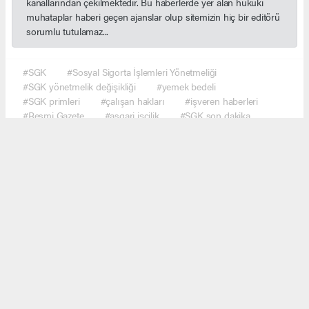
kanallarından çekilmektedir. Bu haberlerde yer alan hukuki
muhataplar haberi geçen ajanslar olup sitemizin hiç bir editörü
sorumlu tutulamaz...
#SGK
#Sosyal Sigorta İşlemleri Yönetmeliği
#SGK yönetmelik değişikliği
#yemek bedeli
#SGK primleri
#çalışan hakları
#işveren haberleri
#Resmi Gazete
#asgari işçilik
#SGK son dakika
#ekonomi haberleri
#çalışma hayatı
#Türkiye gündem
#haber network
Okuyucu Yorumları
(0)
Gönder
Yorum yazarak Topluluk Kuralları’nı kabul etmiş bulunuyor ve haber.network sitesine
yaptığınız yorumunuzla ilgili doğrudan veya dolaylı tüm sorumluluğu tek başınıza
üstleniyorsunuz. Yazılan tüm yorumlardan site yönetimi hiçbir şekilde sorumlu tutulamaz.