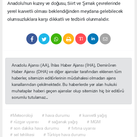
Anadolu'nun kuzey ve doğusu, Siirt ve Şırnak çevrelerinde
yerel kuvvetli olması beklendiğinden meydana gelebilecek
olumsuzluklara karşı dikkatli ve tedbirli olunmalıdır.
Anadolu Ajansı (AA), İhlas Haber Ajansı (İHA), Demirören
Haber Ajansı (DHA) ve diğer ajanslar tarafından eklenen tüm
haberler, sitemizin editörlerinin müdahalesi olmadan ajans
kanallarından çekilmektedir. Bu haberlerde yer alan hukuki
muhataplar haberi geçen ajanslar olup sitemizin hiç bir editörü
sorumlu tutulamaz...
#Meteoroloji
# hava durumu
# kuvvetli yağış
# rüzgar uyarısı
# sağanak yağış
# MGM
# son dakika hava durumu
# fırtına uyarısı
# sel tehlikesi
# Türkiye hava durumu