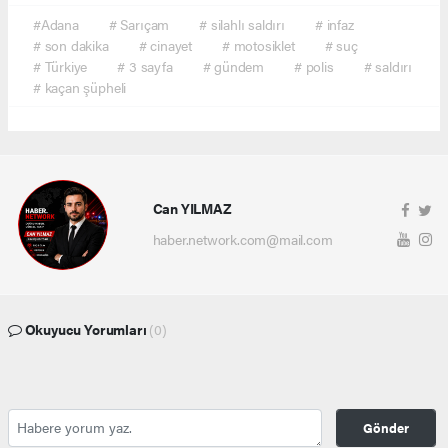
#Adana
# Sarıçam
# silahlı saldırı
# infaz
# son dakika
# cinayet
# motosiklet
# suç
# Türkiye
# 3 sayfa
# gündem
# polis
# saldırı
# kaçan şüpheli
Can YILMAZ
haber.network.com@mail.com
Okuyucu Yorumları
(0)
Gönder