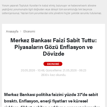
Yorum yazarak Topluluk Kuralları’nı kabul etmiş bulunuyor ve haber.network sitesine
yaptığınız yorumunuzla ilgili doğrudan veya dolaylı tüm sorumluluğu tek başınıza
üstleniyorsunuz. Yazılan tüm yorumlardan site yönetimi hiçbir şekilde sorumlu tutulamaz.
Anasayfa
Ekonomi
Merkez Bankası Faizi Sabit Tuttu:
Piyasaların Gözü Enflasyon ve
Dövizde
EKONOMI
20.05.2026 - 10:48, Güncelleme: 21.05.2026 - 06:23
2830+ kez okundu.
Merkez Bankası politika faizini yüzde 37’de sabit
bıraktı. Enflasyon, enerji fiyatları ve küresel