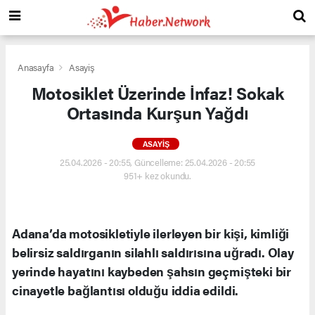
Anasayfa
Asayiş
Motosiklet Üzerinde İnfaz! Sokak
Ortasında Kurşun Yağdı
ASAYIŞ
25.04.2026 - 20:55, Güncelleme: 25.04.2026 - 20:55
951+ kez okundu.
Adana’da motosikletiyle ilerleyen bir kişi, kimliği
belirsiz saldırganın silahlı saldırısına uğradı. Olay
yerinde hayatını kaybeden şahsın geçmişteki bir
cinayetle bağlantısı olduğu iddia edildi.