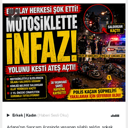
Erkek
|
Kadın
(Haberi Sesli Oku)
Adana’nın Sarıçam ilçesinde yaşanan silahlı saldırı, sokak