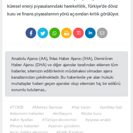
küresel enerji piyasalarındaki hareketlilik, Türkiye’de döviz
kuru ve finans piyasalarının yönü açısından kritik görülüyor.
Anadolu Ajansı (AA), İhlas Haber Ajansı (İHA), Demirören
Haber Ajansı (DHA) ve diğer ajanslar tarafından eklenen tüm
haberler, sitemizin editörlerinin müdahalesi olmadan ajans
kanallarından çekilmektedir. Bu haberlerde yer alan hukuki
muhataplar haberi geçen ajanslar olup sitemizin hiç bir editörü
sorumlu tutulamaz...
#TCMB
#Merkez Bankası
#faiz kararı
#politika faizi
#ekonomi haberleri
#enflasyon
#dolar kuru
#altın fiyatları
#Türkiye ekonomisi
#piyasa analizi
#finans haberleri
#yatırım gündemi
#son dakika ekonomi
#Fatih Karahan