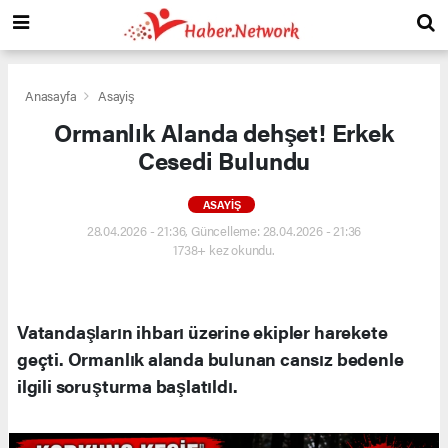
Anasayfa
Asayiş
Ormanlık Alanda dehşet! Erkek
Cesedi Bulundu
ASAYIŞ
28.04.2026 - 21:36, Güncelleme: 28.04.2026 - 21:36
1738+ kez okundu.
Vatandaşların ihbarı üzerine ekipler harekete
geçti. Ormanlık alanda bulunan cansız bedenle
ilgili soruşturma başlatıldı.