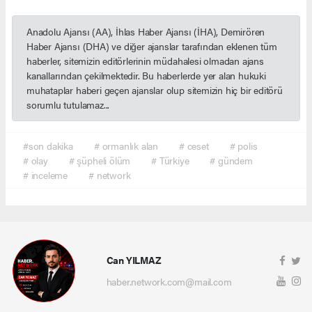
Anadolu Ajansı (AA), İhlas Haber Ajansı (İHA), Demirören
Haber Ajansı (DHA) ve diğer ajanslar tarafından eklenen tüm
haberler, sitemizin editörlerinin müdahalesi olmadan ajans
kanallarından çekilmektedir. Bu haberlerde yer alan hukuki
muhataplar haberi geçen ajanslar olup sitemizin hiç bir editörü
sorumlu tutulamaz...
#son dakika
# ormanlık alan
# ceset
# polis
# olay
# şüpheli ölüm
# Türkiye
# gündem
# inceleme
# network
Can YILMAZ
haber.network.com@mail.com