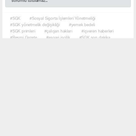
#SGK
#Sosyal Sigorta İşlemleri Yönetmeliği
#SGK yönetmelik değişikliği
#yemek bedeli
#SGK primleri
#çalışan hakları
#işveren haberleri
#Resmi Gazete
#asgari işçilik
#SGK son dakika
#ekonomi haberleri
#çalışma hayatı
#Türkiye gündem
#haber network
Okuyucu Yorumları
(0)
Gönder
Yorum yazarak Topluluk Kuralları’nı kabul etmiş bulunuyor ve haber.network sitesine
yaptığınız yorumunuzla ilgili doğrudan veya dolaylı tüm sorumluluğu tek başınıza
üstleniyorsunuz. Yazılan tüm yorumlardan site yönetimi hiçbir şekilde sorumlu tutulamaz.