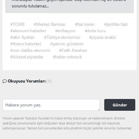
sorumlu tutulamaz...
#TCMB
#Merkez Bankası
#faiz kararı
#politika faizi
#ekonomi haberleri
#enflasyon
#dolar kuru
#altın fiyatları
#Türkiye ekonomisi
#piyasa analizi
#finans haberleri
#yatırım gündemi
#son dakika ekonomi
#Fatih Karahan
#küresel piyasalar
#haber network
Okuyucu Yorumları
(0)
Gönder
Yorum yazarak Topluluk Kuralları’nı kabul etmiş bulunuyor ve haber.network sitesine
yaptığınız yorumunuzla ilgili doğrudan veya dolaylı tüm sorumluluğu tek başınıza
üstleniyorsunuz. Yazılan tüm yorumlardan site yönetimi hiçbir şekilde sorumlu tutulamaz.