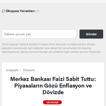
Okuyucu Yorumları
(0)
Gönder
Yorum yazarak Topluluk Kuralları’nı kabul etmiş bulunuyor ve haber.network sitesine
yaptığınız yorumunuzla ilgili doğrudan veya dolaylı tüm sorumluluğu tek başınıza
üstleniyorsunuz. Yazılan tüm yorumlardan site yönetimi hiçbir şekilde sorumlu tutulamaz.
Anasayfa
Ekonomi
Merkez Bankası Faizi Sabit Tuttu:
Piyasaların Gözü Enflasyon ve
Dövizde
EKONOMI