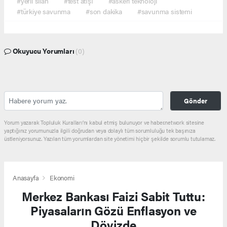
#yerli silah
#test atışı
#askeri teknoloji
#türkiye savunma
#son dakika
#savunma sistemi
Okuyucu Yorumları
(0)
Gönder
Yorum yazarak Topluluk Kuralları’nı kabul etmiş bulunuyor ve haber.network sitesine
yaptığınız yorumunuzla ilgili doğrudan veya dolaylı tüm sorumluluğu tek başınıza
üstleniyorsunuz. Yazılan tüm yorumlardan site yönetimi hiçbir şekilde sorumlu tutulamaz.
Anasayfa
Ekonomi
Merkez Bankası Faizi Sabit Tuttu:
Piyasaların Gözü Enflasyon ve
Dövizde