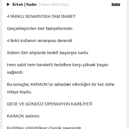
Erkek
|
Kadın
(Haberi Sesli Oku)
4 FARKLI SENARYODA TAM İSABET
Gerçekleştirilen test faaliyetlerinde:
4 farklı kullanım senaryosu denendi
Sistem tüm atışlarda hedefi başarıyla vurdu
Hem sabit hem hareketli hedeflere karşı yüksek başarı
sağlandı
Bu sonuçlar, KARAOK’un sahadaki etkinliğini bir kez daha
ortaya koydu.
GECE VE GÜNDÜZ OPERASYON KABİLİYETİ
KARAOK sistemi:
Kızılötesi görüntüleyici başlık sayesinde