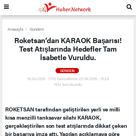
Anasayfa
Gündem
Roketsan’dan KARAOK Başarısı!
Test Atışlarında Hedefler Tam
İsabetle Vuruldu.
GÜNDEM
16.04.2026 - 17:10, Güncelleme: 22.04.2026 - 15:24
743+ kez okundu.
ROKETSAN tarafından geliştirilen yerli ve milli
kısa menzilli tanksavar silahı KARAOK,
gerçekleştirilen son test atışlarında dikkat çeken
bir başarıya imza attı. Yapılan açıklamaya göre