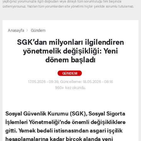
yaptığınız yorumunuzla ilgili doğrudan veya dolaylı tüm sorumluluğu tek başınıza
üstleniyorsunuz. Yazılan tüm yorumlardan site yönetimi hiçbir şekilde sorumlu tutulamaz.
Anasayfa
Gündem
SGK’dan milyonları ilgilendiren
yönetmelik değişikliği: Yeni
dönem başladı
GÜNDEM
17.05.2026 - 09:39, Güncelleme: 18.05.2026 - 08:16
960+ kez okundu.
Sosyal Güvenlik Kurumu (SGK), Sosyal Sigorta
İşlemleri Yönetmeliği’nde önemli değişikliklere
gitti. Yemek bedeli istisnasından asgari işçilik
hesaplamalarına kadar birçok alanda yeni