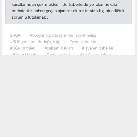
kanallarından çekilmektedir. Bu haberlerde yer alan hukuki
muhataplar haberi geçen ajanslar olup sitemizin hiç bir editörü
sorumlu tutulamaz...
#SGK
#Sosyal Sigorta İşlemleri Yönetmeliği
#SGK yönetmelik değişikliği
#yemek bedeli
#SGK primleri
#çalışan hakları
#işveren haberleri
#Resmi Gazete
#asgari işçilik
#SGK son dakika
#ekonomi haberleri
#çalışma hayatı
#Türkiye gündem
#haber network
Okuyucu Yorumları
(0)
Gönder
Yorum yazarak Topluluk Kuralları’nı kabul etmiş bulunuyor ve haber.network sitesine
yaptığınız yorumunuzla ilgili doğrudan veya dolaylı tüm sorumluluğu tek başınıza