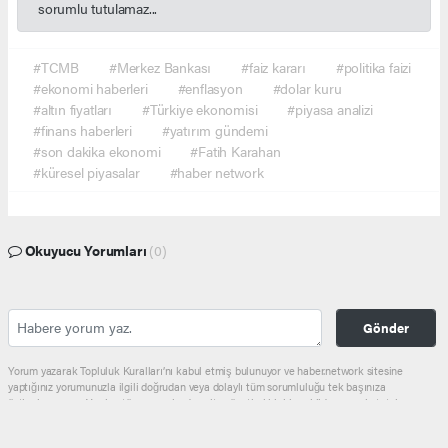
sorumlu tutulamaz...
#TCMB
#Merkez Bankası
#faiz kararı
#politika faizi
#ekonomi haberleri
#enflasyon
#dolar kuru
#altın fiyatları
#Türkiye ekonomisi
#piyasa analizi
#finans haberleri
#yatırım gündemi
#son dakika ekonomi
#Fatih Karahan
#küresel piyasalar
#haber network
Okuyucu Yorumları
(0)
Gönder
Yorum yazarak Topluluk Kuralları’nı kabul etmiş bulunuyor ve haber.network sitesine
yaptığınız yorumunuzla ilgili doğrudan veya dolaylı tüm sorumluluğu tek başınıza
üstleniyorsunuz. Yazılan tüm yorumlardan site yönetimi hiçbir şekilde sorumlu tutulamaz.