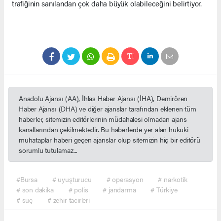
trafiğinin sanılandan çok daha büyük olabileceğini belirtiyor.
Anadolu Ajansı (AA), İhlas Haber Ajansı (İHA), Demirören
Haber Ajansı (DHA) ve diğer ajanslar tarafından eklenen tüm
haberler, sitemizin editörlerinin müdahalesi olmadan ajans
kanallarından çekilmektedir. Bu haberlerde yer alan hukuki
muhataplar haberi geçen ajanslar olup sitemizin hiç bir editörü
sorumlu tutulamaz...
#Bursa
# uyuşturucu
# operasyon
# narkotik
# son dakika
# polis
# jandarma
# Türkiye
# suç
# zehir tacirleri