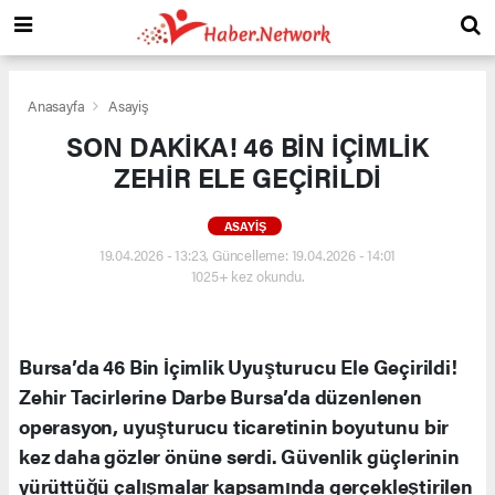
Anasayfa
Asayiş
SON DAKİKA! 46 BİN İÇİMLİK
ZEHİR ELE GEÇİRİLDİ
ASAYIŞ
19.04.2026 - 13:23, Güncelleme: 19.04.2026 - 14:01
1025+ kez okundu.
Bursa’da 46 Bin İçimlik Uyuşturucu Ele Geçirildi!
Zehir Tacirlerine Darbe Bursa’da düzenlenen
operasyon, uyuşturucu ticaretinin boyutunu bir
kez daha gözler önüne serdi. Güvenlik güçlerinin
yürüttüğü çalışmalar kapsamında gerçekleştirilen