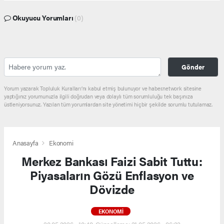
Okuyucu Yorumları
(0)
Gönder
Yorum yazarak Topluluk Kuralları’nı kabul etmiş bulunuyor ve haber.network sitesine
yaptığınız yorumunuzla ilgili doğrudan veya dolaylı tüm sorumluluğu tek başınıza
üstleniyorsunuz. Yazılan tüm yorumlardan site yönetimi hiçbir şekilde sorumlu tutulamaz.
Anasayfa
Ekonomi
Merkez Bankası Faizi Sabit Tuttu:
Piyasaların Gözü Enflasyon ve
Dövizde
EKONOMI