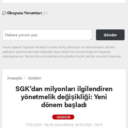
Okuyucu Yorumları
(0)
Gönder
Yorum yazarak Topluluk Kuralları’nı kabul etmiş bulunuyor ve haber.network sitesine
yaptığınız yorumunuzla ilgili doğrudan veya dolaylı tüm sorumluluğu tek başınıza
üstleniyorsunuz. Yazılan tüm yorumlardan site yönetimi hiçbir şekilde sorumlu tutulamaz.
Anasayfa
Gündem
SGK’dan milyonları ilgilendiren
yönetmelik değişikliği: Yeni
dönem başladı
GÜNDEM
17.05.2026 - 09:39, Güncelleme: 18.05.2026 - 08:16