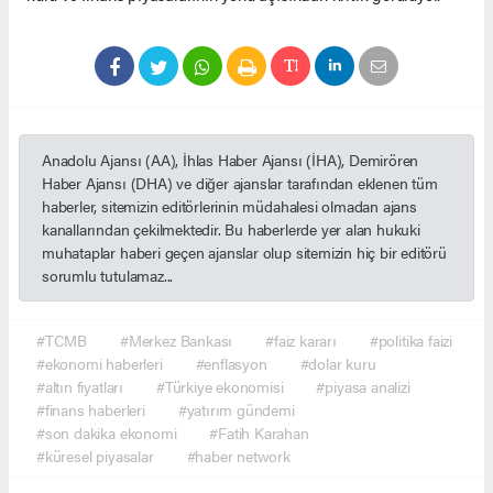
Anadolu Ajansı (AA), İhlas Haber Ajansı (İHA), Demirören
Haber Ajansı (DHA) ve diğer ajanslar tarafından eklenen tüm
haberler, sitemizin editörlerinin müdahalesi olmadan ajans
kanallarından çekilmektedir. Bu haberlerde yer alan hukuki
muhataplar haberi geçen ajanslar olup sitemizin hiç bir editörü
sorumlu tutulamaz...
#TCMB
#Merkez Bankası
#faiz kararı
#politika faizi
#ekonomi haberleri
#enflasyon
#dolar kuru
#altın fiyatları
#Türkiye ekonomisi
#piyasa analizi
#finans haberleri
#yatırım gündemi
#son dakika ekonomi
#Fatih Karahan
#küresel piyasalar
#haber network