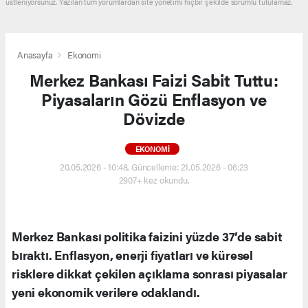
üstleniyorsunuz. Yazılan tüm yorumlardan site yönetimi hiçbir şekilde sorumlu tutulamaz.
Anasayfa
Ekonomi
Merkez Bankası Faizi Sabit Tuttu:
Piyasaların Gözü Enflasyon ve
Dövizde
EKONOMI
20.05.2026 - 10:48, Güncelleme: 21.05.2026 - 06:23
2907+ kez okundu.
Merkez Bankası politika faizini yüzde 37’de sabit
bıraktı. Enflasyon, enerji fiyatları ve küresel
risklere dikkat çekilen açıklama sonrası piyasalar
yeni ekonomik verilere odaklandı.