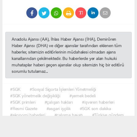
Anadolu Ajansı (AA), İhlas Haber Ajansı (İHA), Demirören
Haber Ajansı (DHA) ve diğer ajanslar tarafından eklenen tüm
haberler, sitemizin editörlerinin müdahalesi olmadan ajans
kanallarından çekilmektedir. Bu haberlerde yer alan hukuki
muhataplar haberi geçen ajanslar olup sitemizin hiç bir editörü
sorumlu tutulamaz...
#SGK
#Sosyal Sigorta İşlemleri Yönetmeliği
#SGK yönetmelik değişikliği
#yemek bedeli
#SGK primleri
#çalışan hakları
#işveren haberleri
#Resmi Gazete
#asgari işçilik
#SGK son dakika
#ekonomi haberleri
#çalışma hayatı
#Türkiye gündem
#haber network