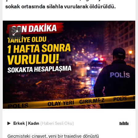
sokak ortasında silahla vurularak öldürüldü.
Erkek
|
Kadın
(Haberi Sesli Oku)
Geçmişteki cinayet, yeni bir trajediye dönüştü