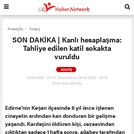
Anasayfa
Asayiş
SON DAKİKA | Kanlı hesaplaşma:
Tahliye edilen katil sokakta
vuruldu
ASAYIŞ
18.04.2026 - 20:10, Güncelleme: 18.04.2026 - 20:10
1224+ kez okundu.
Edirne’nin Keşan ilçesinde 8 yıl önce işlenen
cinayetin ardından kan donduran bir gelişme
yaşandı. Kardeşini öldüren kişi, cezaevinden
çıktıktan sadece 1 hafta sonra, ağabey tarafından