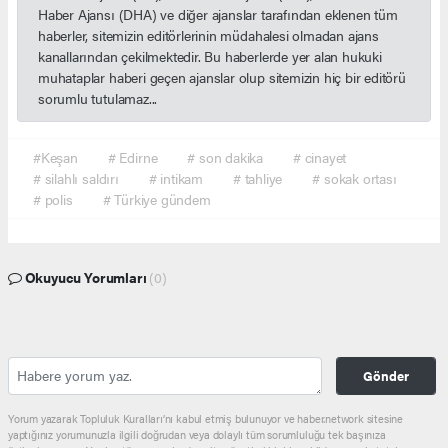
Haber Ajansı (DHA) ve diğer ajanslar tarafından eklenen tüm
haberler, sitemizin editörlerinin müdahalesi olmadan ajans
kanallarından çekilmektedir. Bu haberlerde yer alan hukuki
muhataplar haberi geçen ajanslar olup sitemizin hiç bir editörü
sorumlu tutulamaz...
#Keşan
# Edirne
# son dakika
# cinayet
# silahlı saldırı
# intikam
# tahliye
# sokak ortası
# polis
# Türkiye gündem
Okuyucu Yorumları
(0)
Gönder
Yorum yazarak Topluluk Kuralları’nı kabul etmiş bulunuyor ve haber.network sitesine
yaptığınız yorumunuzla ilgili doğrudan veya dolaylı tüm sorumluluğu tek başınıza